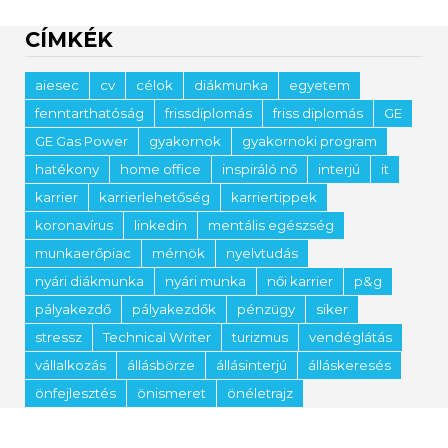
CÍMKÉK
aiesec
cv
célok
diákmunka
egyetem
fenntarthatóság
frissdiplomás
friss diplomás
GE
GE Gas Power
gyakornok
gyakornoki program
hatékony
home office
inspiráló nő
interjú
it
karrier
karrierlehetőség
karriertippek
koronavírus
linkedin
mentális egészség
munkaerőpiac
mérnök
nyelvtudás
nyári diákmunka
nyári munka
női karrier
p&g
pályakezdő
pályakezdők
pénzügy
siker
stressz
Technical Writer
turizmus
vendéglátás
vállalkozás
állásbörze
állásinterjú
álláskeresés
önfejlesztés
önismeret
önéletrajz