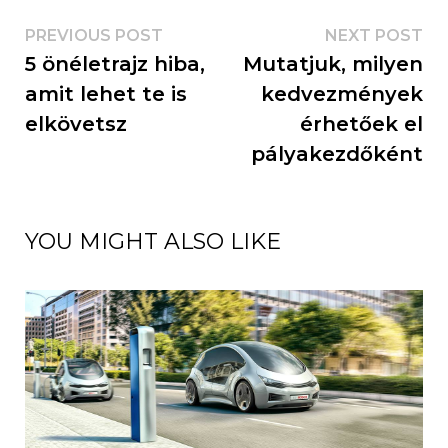
PREVIOUS POST
NEXT POST
5 önéletrajz hiba,
Mutatjuk, milyen
amit lehet te is
kedvezmények
elkövetsz
érhetőek el
pályakezdőként
YOU MIGHT ALSO LIKE