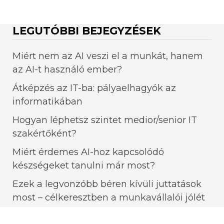
LEGUTÓBBI BEJEGYZÉSEK
Miért nem az AI veszi el a munkát, hanem
az AI-t használó ember?
Átképzés az IT-ba: pályaelhagyók az
informatikában
Hogyan léphetsz szintet medior/senior IT
szakértőként?
Miért érdemes AI-hoz kapcsolódó
készségeket tanulni már most?
Ezek a legvonzóbb béren kívüli juttatások
most – célkeresztben a munkavállalói jólét