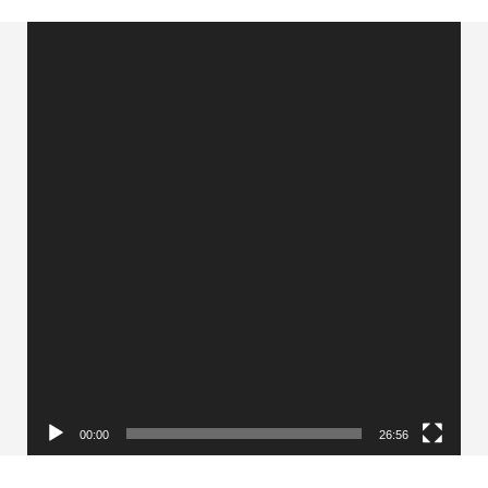
Videólejátszó
00:00
26:56