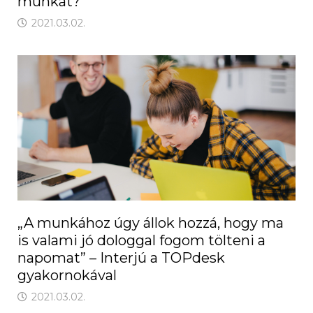
munkát?
2021.03.02.
„A munkához úgy állok hozzá, hogy ma
is valami jó dologgal fogom tölteni a
napomat” – Interjú a TOPdesk
gyakornokával
2021.03.02.