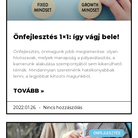
Önfejlesztés 1×1: így vágj bele!
Önfejlesztés, önmagunk jobb megismerése: olyan
hívószavak, melyek manapság a pályaválasztás, a
karrierünk alakulása szempontjából sem kikerülhető
témák. Mindannyian szeretnénk hatékonyabbak
lenni, a legjobbat kihozni magunkból,
TOVÁBB »
2022.01.26.
Nincs hozzászólás
ÖNFEJLESZTÉS