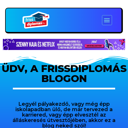
ÜDV, A FRISSDIPLOMÁS
BLOGON
Legyél pályakezdő, vagy még épp
iskolapadban ülő, de már tervezed a
karriered, vagy épp elvesztél az
álláskeresés útvesztőjében, akkor ez a
blog neked szól!