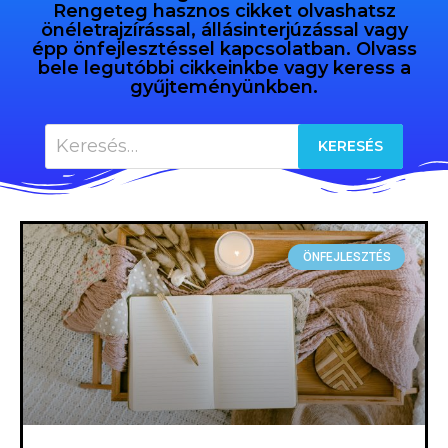
Rengeteg hasznos cikket olvashatsz
önéletrajzírással, állásinterjúzással vagy
épp önfejlesztéssel kapcsolatban. Olvass
bele legutóbbi cikkeinkbe vagy keress a
gyűjteményünkben.
ÖNFEJLESZTÉS