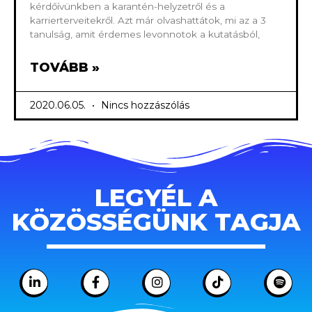
kérdőívünkben a karantén-helyzetről és a
karrierterveitekről. Azt már olvashattátok, mi az a 3
tanulság, amit érdemes levonnotok a kutatásból,
TOVÁBB »
2020.06.05.
Nincs hozzászólás
LEGYÉL A
KÖZÖSSÉGÜNK TAGJA