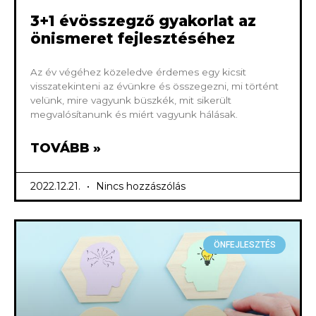
3+1 évösszegző gyakorlat az
önismeret fejlesztéséhez
Az év végéhez közeledve érdemes egy kicsit
visszatekinteni az évünkre és összegezni, mi történt
velünk, mire vagyunk büszkék, mit sikerült
megvalósítanunk és miért vagyunk hálásak.
TOVÁBB »
2022.12.21.
Nincs hozzászólás
ÖNFEJLESZTÉS