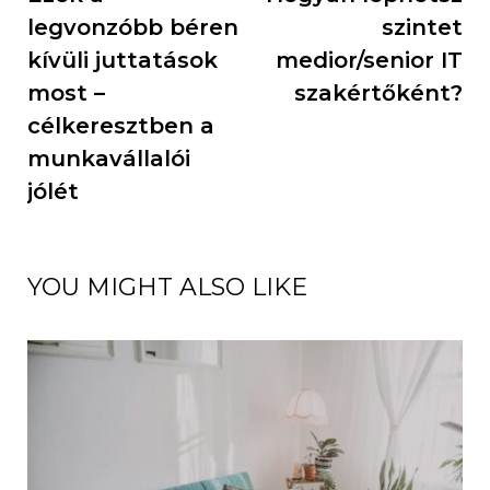
legvonzóbb béren
szintet
kívüli juttatások
medior/senior IT
most –
szakértőként?
célkeresztben a
munkavállalói
jólét
YOU MIGHT ALSO LIKE