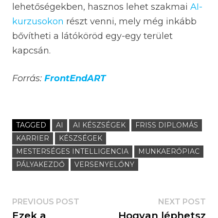
lehetőségekben, hasznos lehet szakmai
AI-
kurzusokon
részt venni, mely még inkább
bővítheti a látóköröd egy-egy terület
kapcsán.
Forrás:
FrontEndART
TAGGED
AI
AI KÉSZSÉGEK
FRISS DIPLOMÁS
KARRIER
KÉSZSÉGEK
MESTERSÉGES INTELLIGENCIA
MUNKAERŐPIAC
PÁLYAKEZDŐ
VERSENYELŐNY
PREVIOUS POST
NEXT POST
Ezek a
Hogyan léphetsz