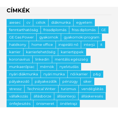
CÍMKÉK
aiesec
cv
célok
diákmunka
egyetem
fenntarthatóság
frissdiplomás
friss diplomás
GE
GE Gas Power
gyakornok
gyakornoki program
hatékony
home office
inspiráló nő
interjú
it
karrier
karrierlehetőség
karriertippek
koronavírus
linkedin
mentális egészség
munkaerőpiac
mérnök
nyelvtudás
nyári diákmunka
nyári munka
női karrier
p&g
pályakezdő
pályakezdők
pénzügy
siker
stressz
Technical Writer
turizmus
vendéglátás
vállalkozás
állásbörze
állásinterjú
álláskeresés
önfejlesztés
önismeret
önéletrajz