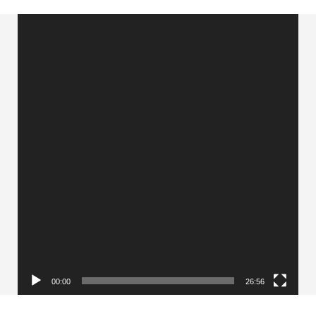
Videólejátszó
00:00
26:56