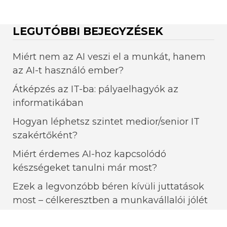
LEGUTÓBBI BEJEGYZÉSEK
Miért nem az AI veszi el a munkát, hanem
az AI-t használó ember?
Átképzés az IT-ba: pályaelhagyók az
informatikában
Hogyan léphetsz szintet medior/senior IT
szakértőként?
Miért érdemes AI-hoz kapcsolódó
készségeket tanulni már most?
Ezek a legvonzóbb béren kívüli juttatások
most – célkeresztben a munkavállalói jólét