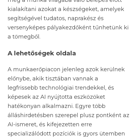
még a munka világába való belépés előtt
kialakítani azokat a készségeket, amelyek
segítségével tudatos, naprakész és
versenyképes pályakezdőként tűnhetünk ki
a tömegből.
A lehetőségek oldala
A munkaerőpiacon jelenleg azok kerülnek
előnybe, akik tisztában vannak a
legfrissebb technológiai trendekkel, és
képesek az AI nyújtotta eszközöket
hatékonyan alkalmazni. Egyre több
álláshirdetésben szerepel plusz pontként az
AI-ismeret, és kifejezetten erre
specializálódott pozíciók is gyors ütemben