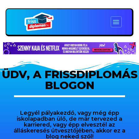
ÜDV, A FRISSDIPLOMÁS
BLOGON
Legyél pályakezdő, vagy még épp
iskolapadban ülő, de már tervezed a
karriered, vagy épp elvesztél az
álláskeresés útvesztőjében, akkor ez a
blog neked szól!