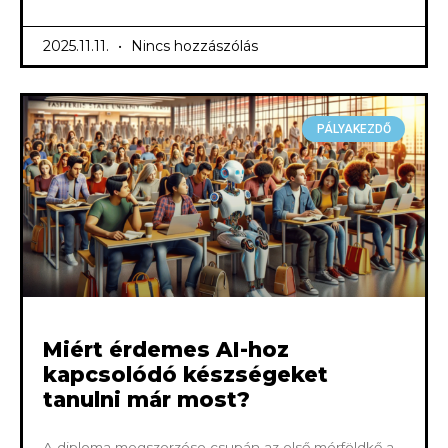
2025.11.11.
Nincs hozzászólás
PÁLYAKEZDŐ
Miért érdemes AI-hoz
kapcsolódó készségeket
tanulni már most?
A diploma megszerzése csupán az első mérföldkő a