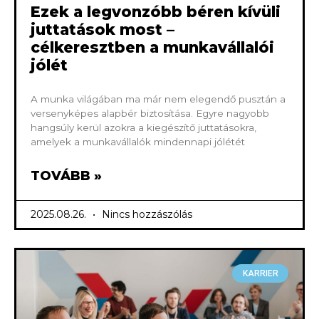
Ezek a legvonzóbb béren kívüli
juttatások most –
célkeresztben a munkavállalói
jólét
A munka világában ma már nem elegendő pusztán a
versenyképes alapbér biztosítása. Egyre nagyobb
hangsúly kerül azokra a kiegészítő juttatásokra,
amelyek a munkavállalók mindennapi jólétét
TOVÁBB »
2025.08.26.
Nincs hozzászólás
KARRIER