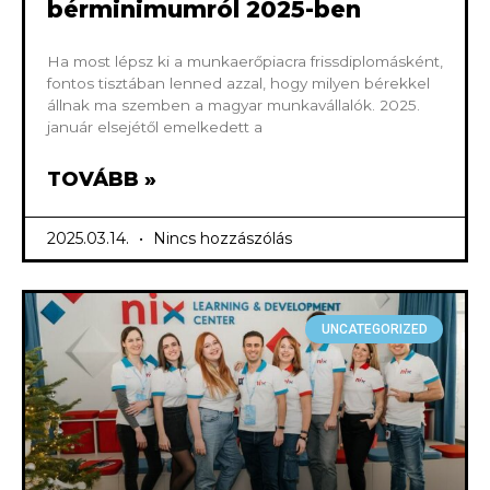
bérminimumról 2025-ben
Ha most lépsz ki a munkaerőpiacra frissdiplomásként,
fontos tisztában lenned azzal, hogy milyen bérekkel
állnak ma szemben a magyar munkavállalók. 2025.
január elsejétől emelkedett a
TOVÁBB »
2025.03.14.
Nincs hozzászólás
UNCATEGORIZED