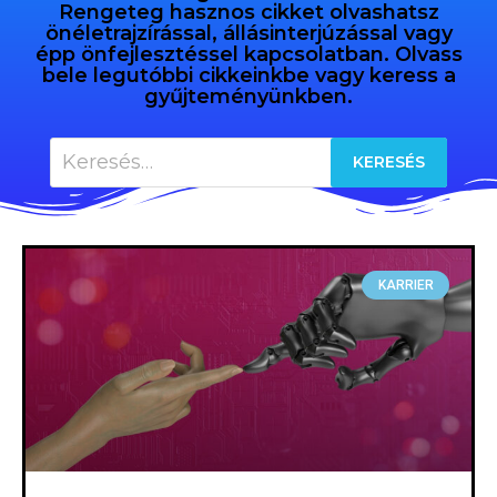
Rengeteg hasznos cikket olvashatsz
önéletrajzírással, állásinterjúzással vagy
épp önfejlesztéssel kapcsolatban. Olvass
bele legutóbbi cikkeinkbe vagy keress a
gyűjteményünkben.
KARRIER