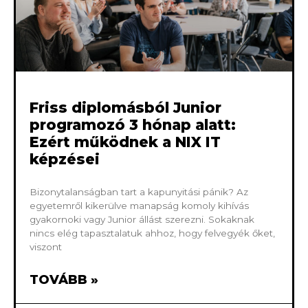
Friss diplomásból Junior
programozó 3 hónap alatt:
Ezért működnek a NIX IT
képzései
Bizonytalanságban tart a kapunyitási pánik? Az
egyetemről kikerülve manapság komoly kihívás
gyakornoki vagy Junior állást szerezni. Sokaknak
nincs elég tapasztalatuk ahhoz, hogy felvegyék őket,
viszont
TOVÁBB »