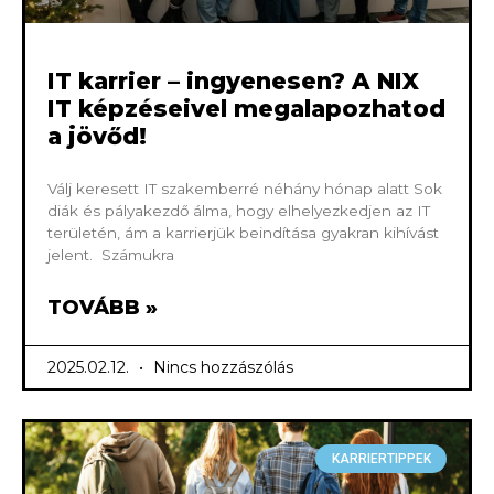
IT karrier – ingyenesen? A NIX
IT képzéseivel megalapozhatod
a jövőd!
Válj keresett IT szakemberré néhány hónap alatt Sok
diák és pályakezdő álma, hogy elhelyezkedjen az IT
területén, ám a karrierjük beindítása gyakran kihívást
jelent. Számukra
TOVÁBB »
2025.02.12.
Nincs hozzászólás
KARRIERTIPPEK