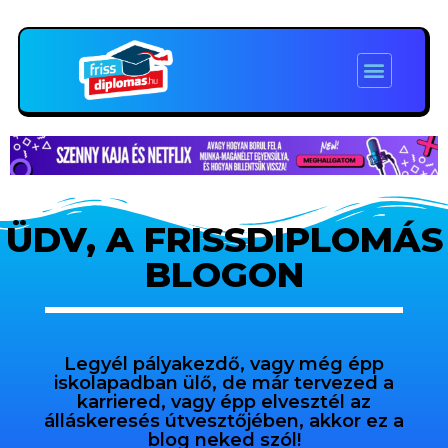
ÜDV, A FRISSDIPLOMÁS
BLOGON
Legyél pályakezdő, vagy még épp
iskolapadban ülő, de már tervezed a
karriered, vagy épp elvesztél az
álláskeresés útvesztőjében, akkor ez a
blog neked szól!