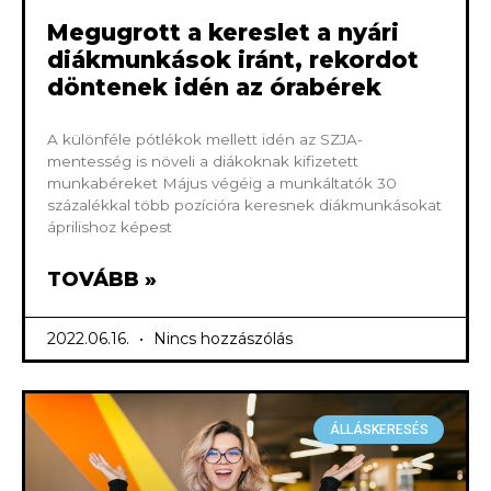
Megugrott a kereslet a nyári
diákmunkások iránt, rekordot
döntenek idén az órabérek
A különféle pótlékok mellett idén az SZJA-
mentesség is növeli a diákoknak kifizetett
munkabéreket Május végéig a munkáltatók 30
százalékkal több pozícióra keresnek diákmunkásokat
áprilishoz képest
TOVÁBB »
2022.06.16.
Nincs hozzászólás
ÁLLÁSKERESÉS