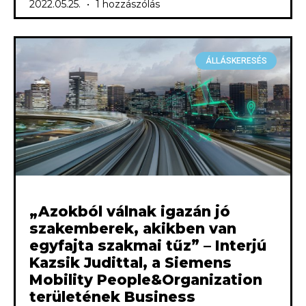
2022.05.25.
1 hozzászólás
ÁLLÁSKERESÉS
„Azokból válnak igazán jó
szakemberek, akikben van
egyfajta szakmai tűz” – Interjú
Kazsik Judittal, a Siemens
Mobility People&Organization
területének Business