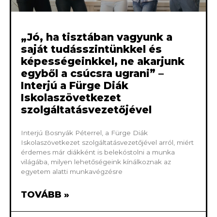
„Jó, ha tisztában vagyunk a
saját tudásszintünkkel és
képességeinkkel, ne akarjunk
egyből a csúcsra ugrani” –
Interjú a Fürge Diák
Iskolaszövetkezet
szolgáltatásvezetőjével
Interjú Bosnyák Péterrel, a Fürge Diák
Iskolaszövetkezet szolgáltatásvezetőjével arról, miért
érdemes már diákként is belekóstolni a munka
világába, milyen lehetőségeink kínálkoznak az
egyetem alatti munkavégzésre
TOVÁBB »