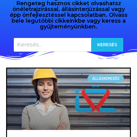
Rengeteg hasznos cikket olvashatsz
önéletrajzírással, állásinterjúzással vagy
épp önfejlesztéssel kapcsolatban. Olvass
bele legutóbbi cikkeinkbe vagy keress a
gyűjteményünkben.
ÁLLÁSKERESÉS