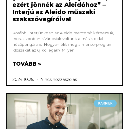
ezért jönnék az Aleidóhoz” –
Interjú az Aleido műszaki
szakszövegíróival
Korábbi interjúnkban az Aleido mentorait kérdeztük,
most azonban kíváncsiak voltunk a másik oldal
nézőpontjára is. Hogyan élik meg a mentorprogram
időszakát az új kollégák? Milyen
TOVÁBB »
2024.10.25.
Nincs hozzászólás
KARRIER