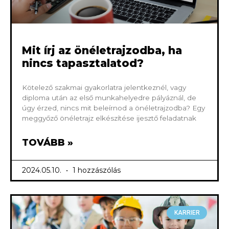
Mit írj az önéletrajzodba, ha
nincs tapasztalatod?
Kötelező szakmai gyakorlatra jelentkeznél, vagy
diploma után az első munkahelyedre pályáznál, de
úgy érzed, nincs mit beleírnod a önéletrajzodba? Egy
meggyőző önéletrajz elkészítése ijesztő feladatnak
TOVÁBB »
2024.05.10.
1 hozzászólás
KARRIER