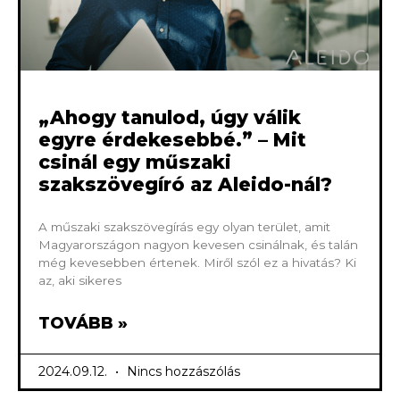
„Ahogy tanulod, úgy válik
egyre érdekesebbé.” – Mit
csinál egy műszaki
szakszövegíró az Aleido-nál?
A műszaki szakszövegírás egy olyan terület, amit
Magyarországon nagyon kevesen csinálnak, és talán
még kevesebben értenek. Miről szól ez a hivatás? Ki
az, aki sikeres
TOVÁBB »
2024.09.12.
Nincs hozzászólás