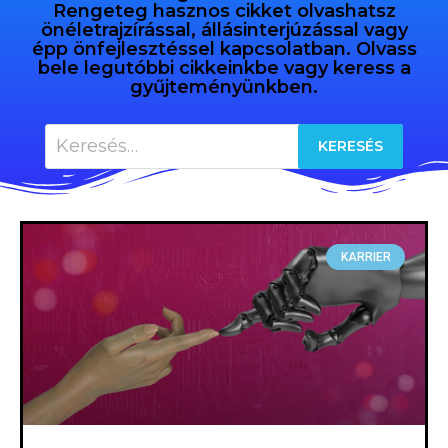
Rengeteg hasznos cikket olvashatsz
önéletrajzírással, állásinterjúzással vagy
épp önfejlesztéssel kapcsolatban. Olvass
bele legutóbbi cikkeinkbe vagy keress a
gyűjteményünkben.
KARRIER