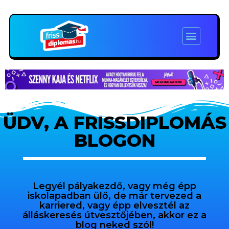
ÜDV, A FRISSDIPLOMÁS
BLOGON
Legyél pályakezdő, vagy még épp
iskolapadban ülő, de már tervezed a
karriered, vagy épp elvesztél az
álláskeresés útvesztőjében, akkor ez a
blog neked szól!