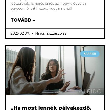
időszaknak. Ismerős érzés az, hogy kilépve az
egyetemről azt hiszed, hogy innentől
TOVÁBB »
2025.02.07.
Nincs hozzászólás
KARRIER
„Ha most lennék pályakezdő,