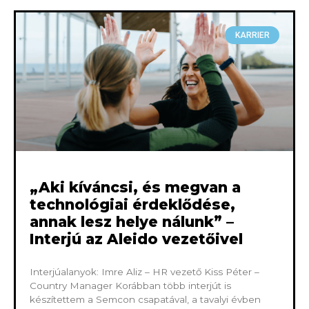
KARRIER
„Aki kíváncsi, és megvan a
technológiai érdeklődése,
annak lesz helye nálunk” –
Interjú az Aleido vezetőivel
Interjúalanyok: Imre Aliz – HR vezető Kiss Péter –
Country Manager Korábban több interjút is
készítettem a Semcon csapatával, a tavalyi évben