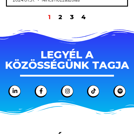
2024.01.31.
Nincs hozzászólás
1
2
3
4
LEGYÉL A
KÖZÖSSÉGÜNK TAGJA