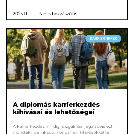
2025.11.11.
Nincs hozzászólás
KARRIERTIPPEK
A diplomás karrierkezdés
kihívásai és lehetőségei
A karrierkezdés mindig is izgalmas (legalábbis ezt
mondják), de inkább mondanám kihívásokkal teli