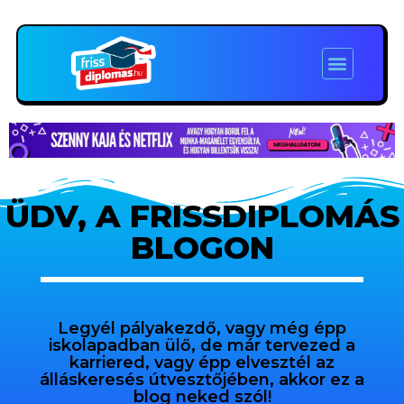
ÜDV, A FRISSDIPLOMÁS
BLOGON
Legyél pályakezdő, vagy még épp
iskolapadban ülő, de már tervezed a
karriered, vagy épp elvesztél az
álláskeresés útvesztőjében, akkor ez a
blog neked szól!