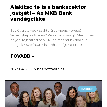
Alakítsd te is a bankszektor
jövőjét! – Az MKB Bank
vendégcikke
Egy év alatt négy szakterület megismerése?
Versenyképes fizetés? Kiváló közösség? Mentor és
egyéni fejlesztési terv? Rugalmas munkaidő? Jól
hangzik? Szerintünk is! Ezért indítjuk a Start+
TOVÁBB »
2023.04.12.
Nincs hozzászólás
KARRIER