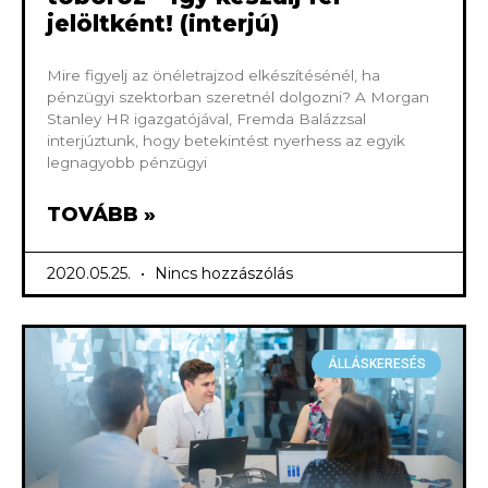
jelöltként! (interjú)
Mire figyelj az önéletrajzod elkészítésénél, ha
pénzügyi szektorban szeretnél dolgozni? A Morgan
Stanley HR igazgatójával, Fremda Balázzsal
interjúztunk, hogy betekintést nyerhess az egyik
legnagyobb pénzügyi
TOVÁBB »
2020.05.25.
Nincs hozzászólás
ÁLLÁSKERESÉS