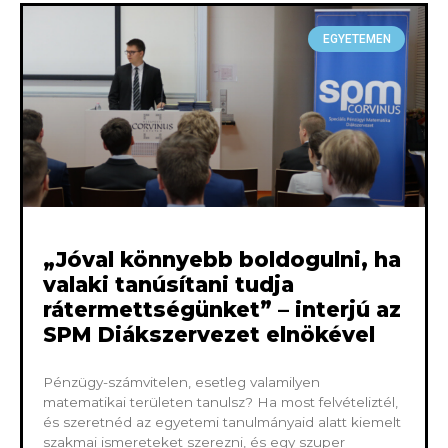
EGYETEMEN
„Jóval könnyebb boldogulni, ha
valaki tanúsítani tudja
rátermettségünket” – interjú az
SPM Diákszervezet elnökével
Pénzügy-számvitelen, esetleg valamilyen
matematikai területen tanulsz? Ha most felvételiztél,
és szeretnéd az egyetemi tanulmányaid alatt kiemelt
szakmai ismereteket szerezni, és egy szuper