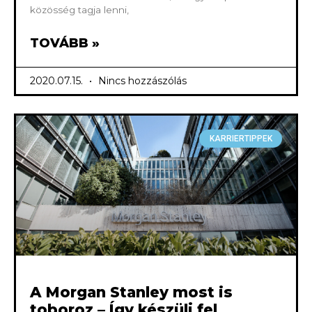
közösség tagja lenni,
TOVÁBB »
2020.07.15.
Nincs hozzászólás
KARRIERTIPPEK
A Morgan Stanley most is
toboroz – Így készülj fel