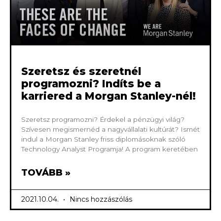
Szeretsz és szeretnél
programozni? Indíts be a
karriered a Morgan Stanley-nél!
Szeretsz programozni? Érdekel a pénzügyi világ?
Szívesen megismernéd a nagyvállalati kultúrát? Ismét
indul a Morgan Stanley friss diplomásoknak szóló
Technology Analyst Programja! A program keretében
TOVÁBB »
2021.10.04.
Nincs hozzászólás