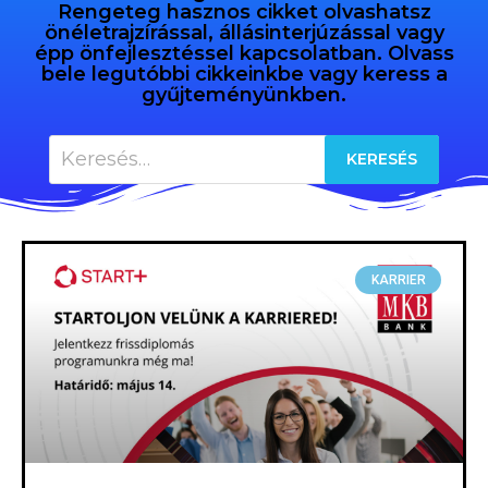
Rengeteg hasznos cikket olvashatsz
önéletrajzírással, állásinterjúzással vagy
épp önfejlesztéssel kapcsolatban. Olvass
bele legutóbbi cikkeinkbe vagy keress a
gyűjteményünkben.
KARRIER