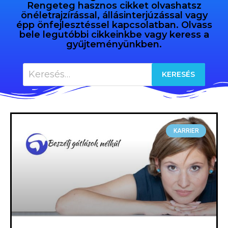
Rengeteg hasznos cikket olvashatsz
önéletrajzírással, állásinterjúzással vagy
épp önfejlesztéssel kapcsolatban. Olvass
bele legutóbbi cikkeinkbe vagy keress a
gyűjteményünkben.
KARRIER