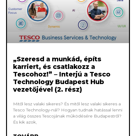
„Szeresd a munkád, építs
karriert, és csatlakozz a
Tescohoz!” – Interjú a Tesco
Technology Budapest Hub
vezetőjével (2. rész)
Mitől lesz valaki sikeres? És mitől lesz valaki sikeres a
Tesco Technology-nál? Hogyan tudnak hatással lenni
a világ összes Tescojának működésére Budapestről?
És kik azok,