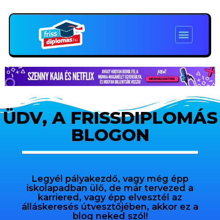
ÜDV, A FRISSDIPLOMÁS
BLOGON
Legyél pályakezdő, vagy még épp
iskolapadban ülő, de már tervezed a
karriered, vagy épp elvesztél az
álláskeresés útvesztőjében, akkor ez a
blog neked szól!