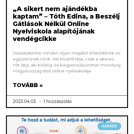
„A sikert nem ajándékba
kaptam” – Tóth Edina, a Beszélj
Gátlások Nélkül Online
Nyelviskola alapítójának
vendégcikke
Visszatekintve minden olyan magától értetődőnek és
egyszerűnek tűnik. Aki kívülről látja, csak a sikeres
nőt látja, aki boldog, és kiegyensúlyozottan mosolyog
Magyarország első online nyelviskolája
TOVÁBB »
2023.04.03.
1 hozzászólás
KARRIER