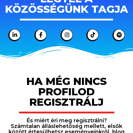
KÖZÖSSÉGÜNK TAGJA
HA MÉG NINCS
PROFILOD
REGISZTRÁLJ
És miért éri meg regisztrálni?
Számtalan álláslehetőség mellett, elsők
között értesülhetsz eseményeinkről, blog