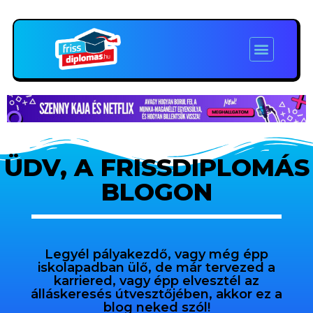
ÜDV, A FRISSDIPLOMÁS
BLOGON
Legyél pályakezdő, vagy még épp
iskolapadban ülő, de már tervezed a
karriered, vagy épp elvesztél az
álláskeresés útvesztőjében, akkor ez a
blog neked szól!