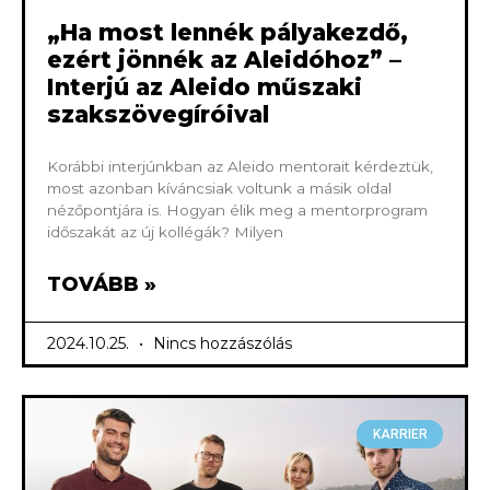
„Ha most lennék pályakezdő,
ezért jönnék az Aleidóhoz” –
Interjú az Aleido műszaki
szakszövegíróival
Korábbi interjúnkban az Aleido mentorait kérdeztük,
most azonban kíváncsiak voltunk a másik oldal
nézőpontjára is. Hogyan élik meg a mentorprogram
időszakát az új kollégák? Milyen
TOVÁBB »
2024.10.25.
Nincs hozzászólás
KARRIER