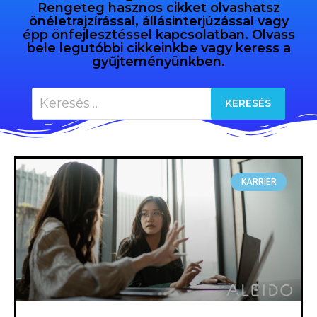
Rengeteg hasznos cikket olvashatsz
önéletrajzírással, állásinterjúzással vagy
épp önfejlesztéssel kapcsolatban. Olvass
bele legutóbbi cikkeinkbe vagy keress a
gyűjteményünkben.
KARRIER