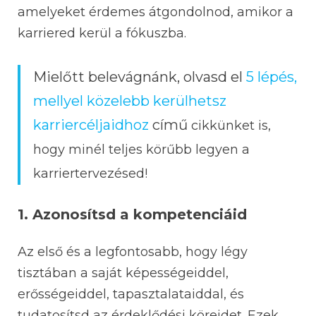
amelyeket érdemes átgondolnod, amikor a
karriered kerül a fókuszba.
Mielőtt belevágnánk, olvasd el
5 lépés,
mellyel közelebb kerülhetsz
karriercéljaidhoz
című
cikkünket is,
hogy minél teljes körűbb legyen a
karriertervezésed!
1. Azonosítsd a kompetenciáid
Az első és a legfontosabb, hogy légy
tisztában a saját képességeiddel,
erősségeiddel, tapasztalataiddal, és
tudatosítsd az érdeklődési köreidet. Ezek