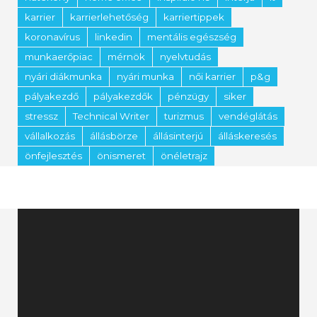
karrier
karrierlehetőség
karriertippek
koronavírus
linkedin
mentális egészség
munkaerőpiac
mérnök
nyelvtudás
nyári diákmunka
nyári munka
női karrier
p&g
pályakezdő
pályakezdők
pénzügy
siker
stressz
Technical Writer
turizmus
vendéglátás
vállalkozás
állásbörze
állásinterjú
álláskeresés
önfejlesztés
önismeret
önéletrajz
Videólejátszó