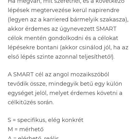
Ha megvan, mit szeretnél, és a következő
lépések megtervezése kerül napirendre
(legyen az a karriered bármelyik szakasza),
akkor érdemes az úgynevezett SMART
célok mentén gondolkodni és a célokat
lépésekre bontani (akkor csinálod jól, ha az
első lépés szinte azonnal teljesíthető!).
A SMART cél az angol mozaikszóból
tevődik össze, mindegyik betű egy külön
egységet jelöl, melyet érdemes követni a
célkitűzés során.
S = specifikus, elég konkrét
M = mérhető
A = elérhető, reális