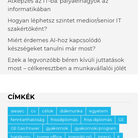
Átképzés az IT-ba: pályaelhagyók az
informatikában
Hogyan léphetsz szintet medior/senior IT
szakértőként?
Miért érdemes AI-hoz kapcsolódó
készségeket tanulni már most?
Ezek a legvonzóbb béren kívüli juttatások
most – célkeresztben a munkavállalói jólét
CÍMKÉK
aiesec
cv
célok
diákmunka
egyetem
fenntarthatóság
frissdiplomás
friss diplomás
GE
GE Gas Power
gyakornok
gyakornoki program
hatékony
home office
inspiráló nő
interjú
it