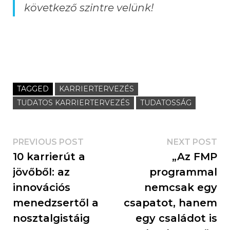
következő szintre velünk!
TAGGED
KARRIERTERVEZÉS
TUDATOS KARRIERTERVEZÉS
TUDATOSSÁG
PREVIOUS POST
NEXT POST
10 karrierút a
„Az FMP
jövőből: az
programmal
innovációs
nemcsak egy
menedzsertől a
csapatot, hanem
nosztalgistáig
egy családot is