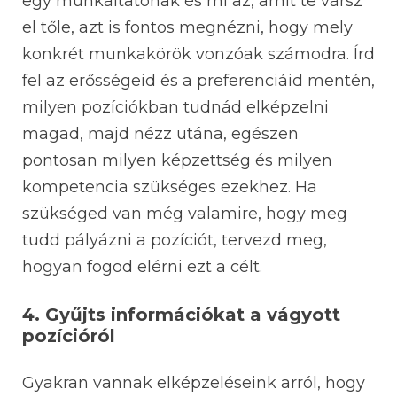
egy munkáltatónak és mi az, amit te vársz
el tőle, azt is fontos megnézni, hogy mely
konkrét munkakörök vonzóak számodra. Írd
fel az erősségeid és a preferenciáid mentén,
milyen pozíciókban tudnád elképzelni
magad, majd nézz utána, egészen
pontosan milyen képzettség és milyen
kompetencia szükséges ezekhez. Ha
szükséged van még valamire, hogy meg
tudd pályázni a pozíciót, tervezd meg,
hogyan fogod elérni ezt a célt.
4. Gyűjts információkat a vágyott
pozícióról
Gyakran vannak elképzeléseink arról, hogy