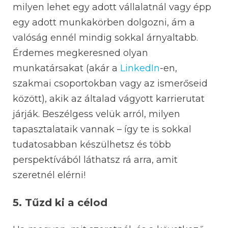
milyen lehet egy adott vállalatnál vagy épp
egy adott munkakörben dolgozni, ám a
valóság ennél mindig sokkal árnyaltabb.
Érdemes megkeresned olyan
munkatársakat (akár a
LinkedIn
-en,
szakmai csoportokban vagy az ismerőseid
között), akik az általad vágyott karrierutat
járják. Beszélgess velük arról, milyen
tapasztalataik vannak – így te is sokkal
tudatosabban készülhetsz és több
perspektívából láthatsz rá arra, amit
szeretnél elérni!
5. Tűzd ki a célod