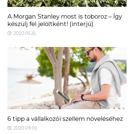
A Morgan Stanley most is toboroz – Így
készülj fel jelöltként! (interjú)
2020.05.25.
6 tipp a vállalkozói szellem növeléséhez
2020.09.03.