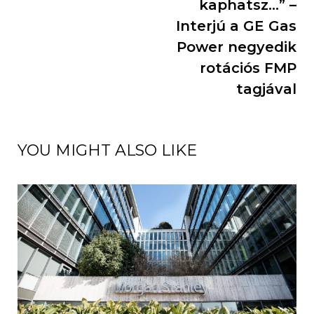
kaphatsz…” –
Interjú a GE Gas
Power negyedik
rotációs FMP
tagjával
YOU MIGHT ALSO LIKE