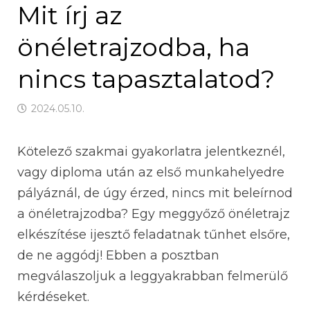
Mit írj az
önéletrajzodba, ha
nincs tapasztalatod?
2024.05.10.
Kötelező szakmai gyakorlatra jelentkeznél,
vagy diploma után az első munkahelyedre
pályáznál, de úgy érzed, nincs mit beleírnod
a önéletrajzodba? Egy meggyőző önéletrajz
elkészítése ijesztő feladatnak tűnhet elsőre,
de ne aggódj! Ebben a posztban
megválaszoljuk a leggyakrabban felmerülő
kérdéseket.