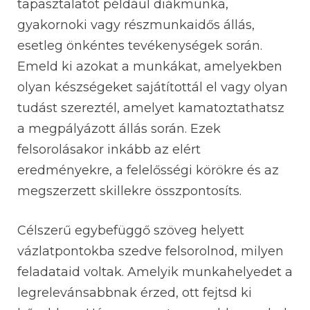
tapasztalatot például diákmunka,
gyakornoki vagy részmunkaidős állás,
esetleg önkéntes tevékenységek során.
Emeld ki azokat a munkákat, amelyekben
olyan készségeket sajátítottál el vagy olyan
tudást szereztél, amelyet kamatoztathatsz
a megpályázott állás során. Ezek
felsorolásakor inkább az elért
eredményekre, a felelősségi körökre és az
megszerzett skillekre összpontosíts.
Célszerű egybefüggő szöveg helyett
vázlatpontokba szedve felsorolnod, milyen
feladataid voltak. Amelyik munkahelyedet a
legrelevánsabbnak érzed, ott fejtsd ki