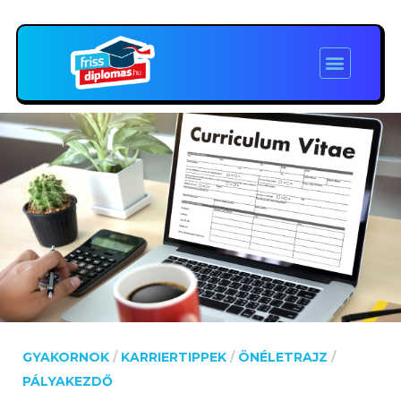
GYAKORNOK
/
KARRIERTIPPEK
/
ÖNÉLETRAJZ
/
PÁLYAKEZDŐ