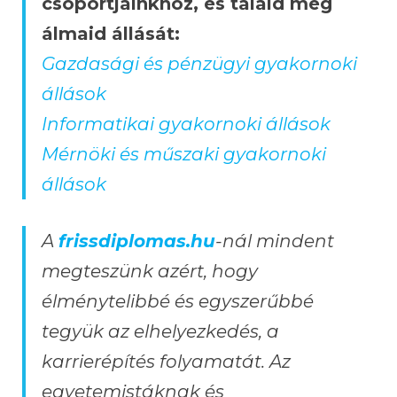
csoportjainkhoz, és találd meg
álmaid állását:
Gazdasági és pénzügyi gyakornoki
állások
Informatikai gyakornoki állások
Mérnöki és műszaki gyakornoki
állások
A
frissdiplomas.hu
-nál mindent
megteszünk azért, hogy
élménytelibbé és egyszerűbbé
tegyük az elhelyezkedés, a
karrierépítés folyamatát. Az
egyetemistáknak és