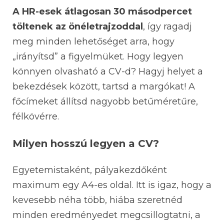
A HR-esek átlagosan 30 másodpercet
töltenek az önéletrajzoddal
, így ragadj
meg minden lehetőséget arra, hogy
„irányítsd” a figyelmüket. Hogy legyen
könnyen olvasható a CV-d? Hagyj helyet a
bekezdések között, tartsd a margókat! A
főcímeket állítsd nagyobb betűméretűre,
félkövérre.
Milyen hosszú legyen a CV?
Egyetemistaként, pályakezdőként
maximum egy A4-es oldal. Itt is igaz, hogy a
kevesebb néha több, hiába szeretnéd
minden eredményedet megcsillogtatni, a