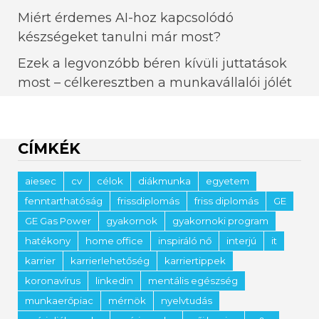
Miért érdemes AI-hoz kapcsolódó
készségeket tanulni már most?
Ezek a legvonzóbb béren kívüli juttatások
most – célkeresztben a munkavállalói jólét
CÍMKÉK
aiesec
cv
célok
diákmunka
egyetem
fenntarthatóság
frissdiplomás
friss diplomás
GE
GE Gas Power
gyakornok
gyakornoki program
hatékony
home office
inspiráló nő
interjú
it
karrier
karrierlehetőség
karriertippek
koronavírus
linkedin
mentális egészség
munkaerőpiac
mérnök
nyelvtudás