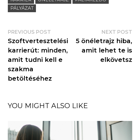
PÁLYÁZAT
PREVIOUS POST
NEXT POST
Szoftvertesztelési
5 önéletrajz hiba,
karrierút: minden,
amit lehet te is
amit tudni kell e
elkövetsz
szakma
betöltéséhez
YOU MIGHT ALSO LIKE