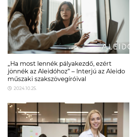
„Ha most lennék pályakezdő, ezért
jönnék az Aleidóhoz” – Interjú az Aleido
műszaki szakszövegíróival
2024.10.25.