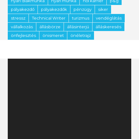
nyári diákmunka
nyári munka
női karrier
p&g
pályakezdő
pályakezdők
pénzügy
siker
stressz
Technical Writer
turizmus
vendéglátás
vállalkozás
állásbörze
állásinterjú
álláskeresés
önfejlesztés
önismeret
önéletrajz
Videólejátszó