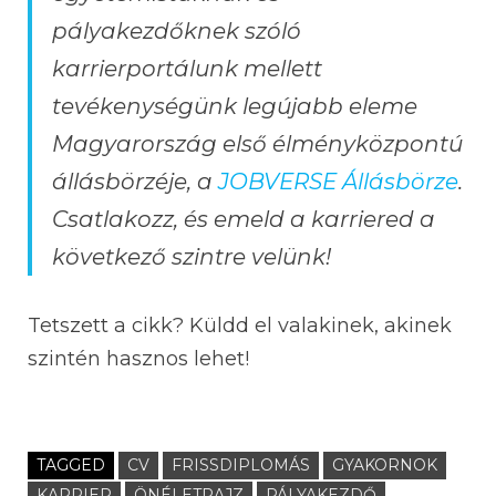
pályakezdőknek szóló
karrierportálunk mellett
tevékenységünk legújabb eleme
Magyarország első élményközpontú
állásbörzéje, a
JOBVERSE Állásbörze
.
Csatlakozz, és emeld a karriered a
következő szintre velünk!
Tetszett a cikk? Küldd el valakinek, akinek
szintén hasznos lehet!
TAGGED
CV
FRISSDIPLOMÁS
GYAKORNOK
KARRIER
ÖNÉLETRAJZ
PÁLYAKEZDŐ