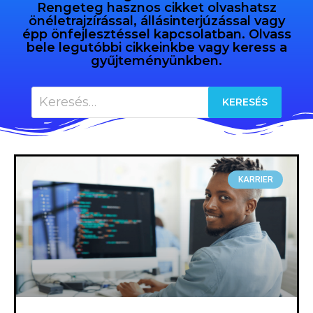
Rengeteg hasznos cikket olvashatsz
önéletrajzírással, állásinterjúzással vagy
épp önfejlesztéssel kapcsolatban. Olvass
bele legutóbbi cikkeinkbe vagy keress a
gyűjteményünkben.
KARRIER