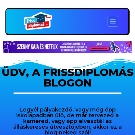
ÜDV, A FRISSDIPLOMÁS
BLOGON
Legyél pályakezdő, vagy még épp
iskolapadban ülő, de már tervezed a
karriered, vagy épp elvesztél az
álláskeresés útvesztőjében, akkor ez a
blog neked szól!