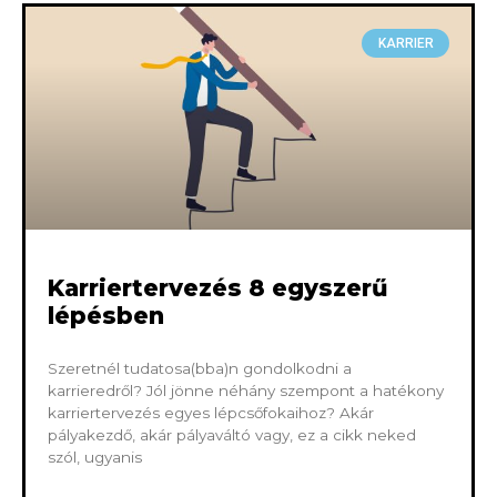
KARRIER
Karriertervezés 8 egyszerű
lépésben
Szeretnél tudatosa(bba)n gondolkodni a
karrieredről? Jól jönne néhány szempont a hatékony
karriertervezés egyes lépcsőfokaihoz? Akár
pályakezdő, akár pályaváltó vagy, ez a cikk neked
szól, ugyanis