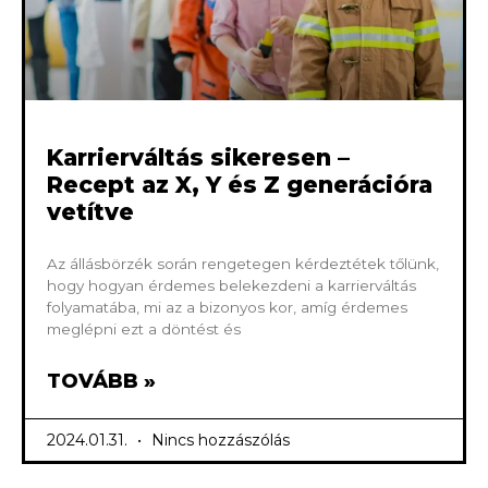
Karrierváltás sikeresen –
Recept az X, Y és Z generációra
vetítve
Az állásbörzék során rengetegen kérdeztétek tőlünk,
hogy hogyan érdemes belekezdeni a karrierváltás
folyamatába, mi az a bizonyos kor, amíg érdemes
meglépni ezt a döntést és
TOVÁBB »
2024.01.31.
Nincs hozzászólás