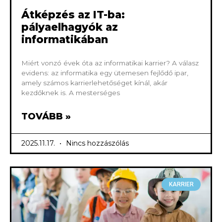
Átképzés az IT-ba:
pályaelhagyók az
informatikában
Miért vonzó évek óta az informatikai karrier? A válasz
evidens: az informatika egy ütemesen fejlődő ipar,
amely számos karrierlehetőséget kínál, akár
kezdőknek is. A mesterséges
TOVÁBB »
2025.11.17.
Nincs hozzászólás
KARRIER