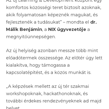
Az új Learning & Development központ egy
komfortos közösségi teret biztosít azoknak,
akik folyamatosan képeznék magukat, és
fejlesztenék a tudásukat” – mondta el
dr.
Málik Benjámin
, a
NIX ügyvezetője
a
megnyitóünnepségen.
Az új helyiség azonban messze több mint
előadótermek összessége. Az előtér úgy lett
kialakítva, hogy támogassa a
kapcsolatépítést, és a közös munkát is.
„A képzések mellett az új tér szakmai
workshopoknak, hackathonoknak, és
további érdekes rendezvényeknek ad majd
helyet.