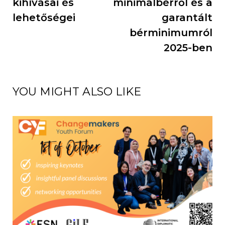
kihívásai és
minimálbérről és a
lehetőségei
garantált
bérminimumról
2025-ben
YOU MIGHT ALSO LIKE