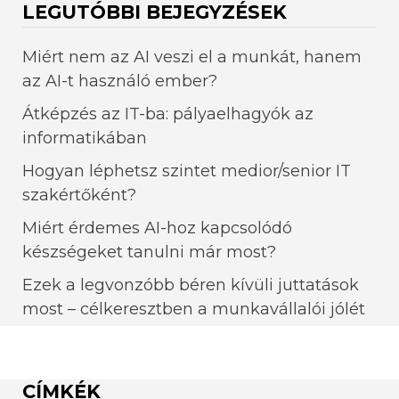
LEGUTÓBBI BEJEGYZÉSEK
Miért nem az AI veszi el a munkát, hanem
az AI-t használó ember?
Átképzés az IT-ba: pályaelhagyók az
informatikában
Hogyan léphetsz szintet medior/senior IT
szakértőként?
Miért érdemes AI-hoz kapcsolódó
készségeket tanulni már most?
Ezek a legvonzóbb béren kívüli juttatások
most – célkeresztben a munkavállalói jólét
CÍMKÉK