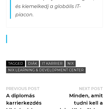
és kiemelkedj a globális IT-
piacon.
TAGGED
DIÁK
IT KARRIER
NIX
NIX LEARNING & DEVELOPMENT CENTER
PREVIOUS POST
NEXT POST
A diplomás
Minden, amit
karrierkezdés
tudni kell a