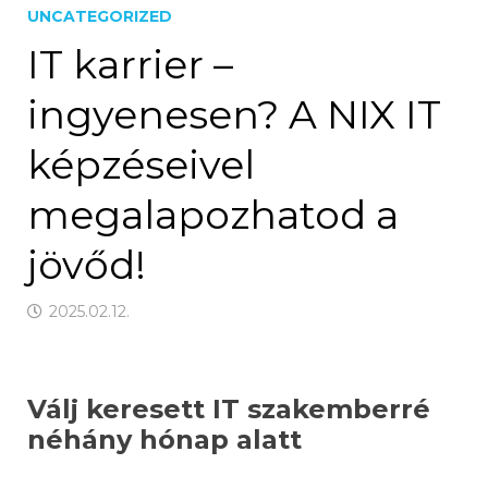
UNCATEGORIZED
IT karrier –
ingyenesen? A NIX IT
képzéseivel
megalapozhatod a
jövőd!
2025.02.12.
Válj keresett IT szakemberré
néhány hónap alatt