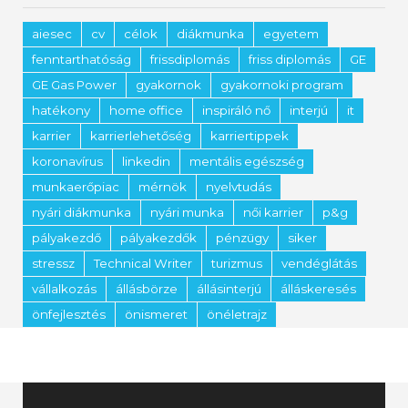
aiesec
cv
célok
diákmunka
egyetem
fenntarthatóság
frissdiplomás
friss diplomás
GE
GE Gas Power
gyakornok
gyakornoki program
hatékony
home office
inspiráló nő
interjú
it
karrier
karrierlehetőség
karriertippek
koronavírus
linkedin
mentális egészség
munkaerőpiac
mérnök
nyelvtudás
nyári diákmunka
nyári munka
női karrier
p&g
pályakezdő
pályakezdők
pénzügy
siker
stressz
Technical Writer
turizmus
vendéglátás
vállalkozás
állásbörze
állásinterjú
álláskeresés
önfejlesztés
önismeret
önéletrajz
Videólejátszó