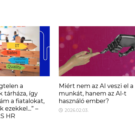
gtelen a
Miért nem az AI veszi el a
 tárháza, így
munkát, hanem az AI-t
ám a fiatalokat,
használó ember?
k ezekkel…” –
2026.02.03.
LS HR
l