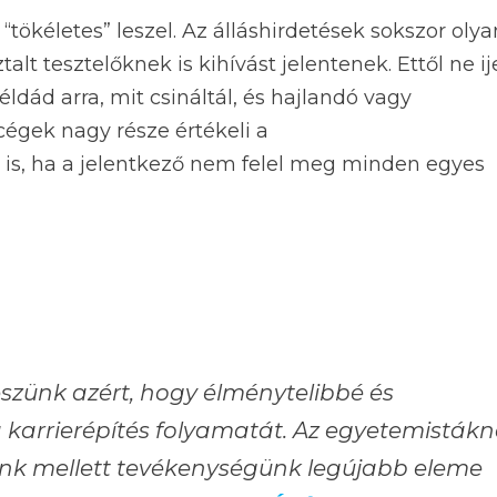
tökéletes” leszel. Az álláshirdetések sokszor olya
lt tesztelőknek is kihívást jelentenek. Ettől ne ij
ldád arra, mit csináltál, és hajlandó vagy
 cégek nagy része értékeli a
r is, ha a jelentkező nem felel meg minden egyes
zünk azért, hogy élménytelibbé és
 karrierépítés folyamatát. Az egyetemisták
unk mellett tevékenységünk legújabb eleme