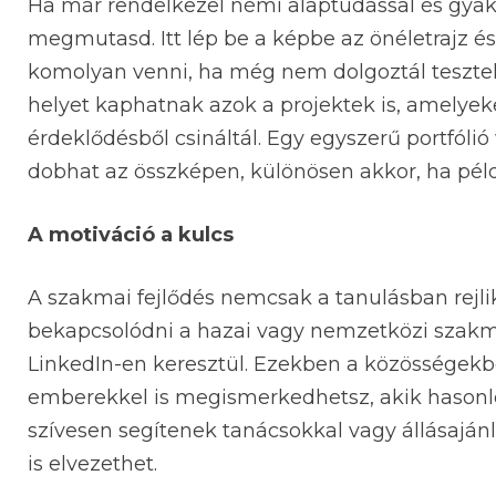
Ha már rendelkezel némi alaptudással és gyako
megmutasd. Itt lép be a képbe az önéletrajz és
komolyan venni, ha még nem dolgoztál tesztelők
helyet kaphatnak azok a projektek is, amelyeke
érdeklődésből csináltál. Egy egyszerű portfólió
dobhat az összképen, különösen akkor, ha példá
A motiváció a kulcs
A szakmai fejlődés nemcsak a tanulásban rejl
bekapcsolódni a hazai vagy nemzetközi szakm
LinkedIn-en keresztül. Ezekben a közösségek
emberekkel is megismerkedhetsz, akik hasonló
szívesen segítenek tanácsokkal vagy állásajánl
is elvezethet.