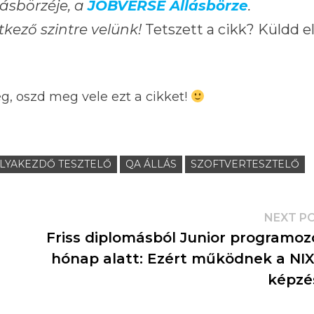
ásbörzéje, a
JOBVERSE Állásbörze
.
tkező szintre velünk!
Tetszett a cikk? Küldd e
ég, oszd meg vele ezt a cikket!
LYAKEZDŐ TESZTELŐ
QA ÁLLÁS
SZOFTVERTESZTELŐ
NEXT P
Friss diplomásból Junior programoz
n
hónap alatt: Ezért működnek a NIX
képzé