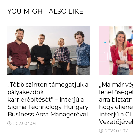
YOU MIGHT ALSO LIKE
„Több szinten támogatjuk a
„Ma már vé
pályakezdők
lehetőségek
karrierépítését” – Interjú a
arra biztatn
Sigma Technology Hungary
hogy éljene
Business Area Managerével
interjú a G
Vezetőjéve
2023.04.04.
2023.03.07.