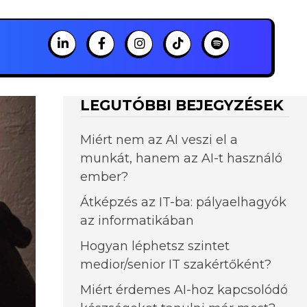
LEGUTÓBBI BEJEGYZÉSEK
Miért nem az AI veszi el a
munkát, hanem az AI-t használó
ember?
Átképzés az IT-ba: pályaelhagyók
az informatikában
Hogyan léphetsz szintet
medior/senior IT szakértőként?
Miért érdemes AI-hoz kapcsolódó