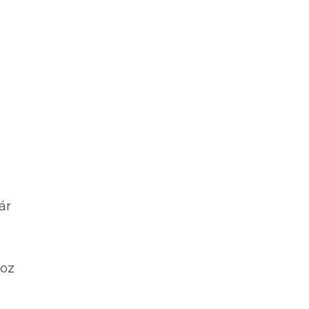
ár
hoz