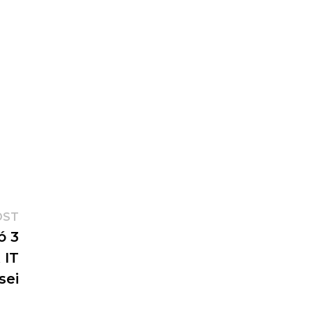
l
OST
ó 3
 IT
sei