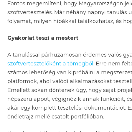
Fontos megemlíteni, hogy Magyarországon jele
szoftvertesztelés. Már néhány napnyi tanulás ut
folyamat, milyen hibákkal találkozhatsz, és h
Gyakorlat teszi a mestert
A tanulással párhuzamosan érdemes valós gyako
szoftvertesztelőként a tömegből
. Erre nem fel
számos lehetőség van kipróbálni a megszerzett
platformok, ahol valódi alkalmazásokat tesztel
Emellett sokan döntenek úgy, hogy saját proje
népszerű appot, végignézik annak funkcióit, és
akár egy komplett tesztelési dokumentációt.
önéletrajz mellé csatolt portfólióban.