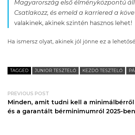
Magyarország első élményközpontú áll
Csatlakozz, és emeld a karriered a köve
valakinek, akinek szintén hasznos lehet!
Ha ismersz olyat, akinek jól jönne ez a lehetős
TAGGED
JUNIOR TESZTELŐ
KEZDŐ TESZTELŐ
PÁ
PREVIOUS POST
Minden, amit tudni kell a minimálbérről
és a garantált bérminimumról 2025-be