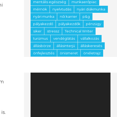
mentális egészség
munkaerőpiac
ni
mérnök
nyelvtudás
nyári diákmunka
nyári munka
női karrier
p&g
pályakezdő
pályakezdők
pénzügy
siker
stressz
Technical Writer
turizmus
vendéglátás
vállalkozás
állásbörze
állásinterjú
álláskeresés
önfejlesztés
önismeret
önéletrajz
Videólejátszó
em
is.