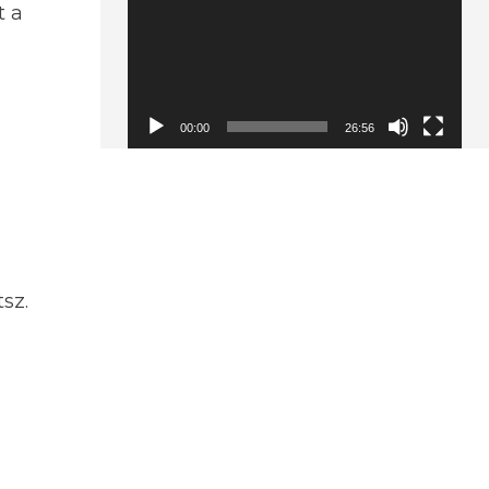
t a
00:00
26:56
sz.