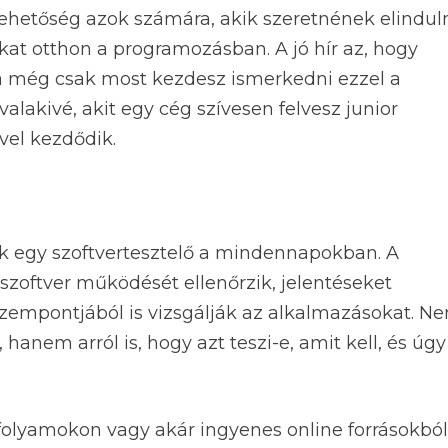
ehetőség azok számára, akik szeretnének elindul
kat otthon a programozásban. A jó hír az, hogy
 ha még csak most kezdesz ismerkedni ezzel a
valakivé, akit egy cég szívesen felvesz junior
vel kezdődik.
ik egy szoftvertesztelő a mindennapokban. A
szoftver működését ellenőrzik, jelentéseket
szempontjából is vizsgálják az alkalmazásokat. N
 hanem arról is, hogy azt teszi-e, amit kell, és úgy
folyamokon vagy akár ingyenes online forrásokból 