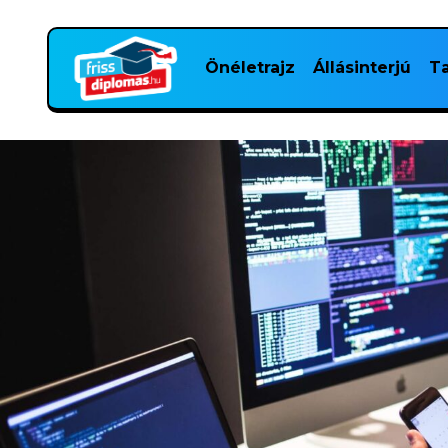
Önéletrajz
Állásinterjú
Ta