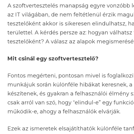
A szoftvertesztelés manapság egyre vonzóbb l
az IT világában, de nem feltétlenül érzik magu
tesztelőként akkor is sikeresen elindulhatsz,
területtel. A kérdés persze az: hogyan válhatsz 
tesztelőként? A válasz az alapok megismerésé
Mit csinál egy szoftvertesztelő?
Fontos megérteni, pontosan mivel is foglalkoz
munkájuk során különféle hibákat keresnek, a 
készítenek, és gyakran a felhasználói élmény 
csak arról van szó, hogy “elindul-e” egy funkció,
működik-e, ahogy a felhasználók elvárják.
Ezek az ismeretek elsajátíthatók különféle tan