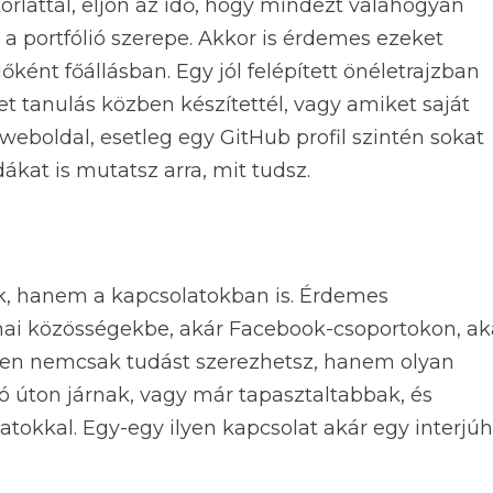
rlattal, eljön az idő, hogy mindezt valahogyan
 a portfólió szerepe. Akkor is érdemes ezeket
ént főállásban. Egy jól felépített önéletrajzban
t tanulás közben készítettél, vagy amiket saját
 weboldal, esetleg egy GitHub profil szintén sokat
kat is mutatsz arra, mit tudsz.
ik, hanem a kapcsolatokban is. Érdemes
ai közösségekbe, akár Facebook-csoportokon, ak
ben nemcsak tudást szerezhetsz, hanem olyan
 úton járnak, vagy már tapasztaltabbak, és
atokkal. Egy-egy ilyen kapcsolat akár egy interjú