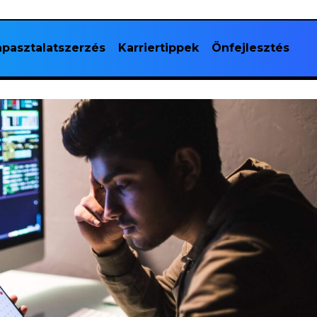
pasztalatszerzés
Karriertippek
Önfejlesztés