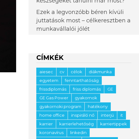
készségeket tanulni már most?
Ezek a legvonzóbb béren kívüli
juttatások most – célkeresztben a
munkavállalói jólét
CÍMKÉK
aiesec
cv
célok
diákmunka
egyetem
fenntarthatóság
frissdiplomás
friss diplomás
GE
GE Gas Power
gyakornok
gyakornoki program
hatékony
home office
inspiráló nő
interjú
it
karrier
karrierlehetőség
karriertippek
koronavírus
linkedin