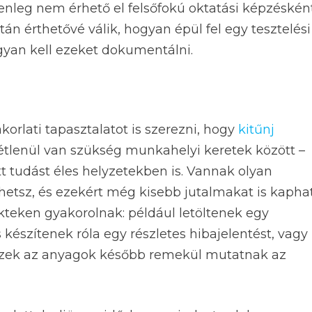
nleg nem érhető el felsőfokú oktatási képzéskén
án érthetővé válik, hogyan épül fel egy tesztelési
ogyan kell ezeket dokumentálni.
rlati tapasztalatot is szerezni, hogy
kitűnj
tétlenül van szükség munkahelyi keretek között –
 tudást éles helyzetekben is. Vannak olyan
hetsz, és ezekért még kisebb jutalmakat is kaphat
kteken gyakorolnak: például letöltenek egy
 készítenek róla egy részletes hibajelentést, vagy
 Ezek az anyagok később remekül mutatnak az