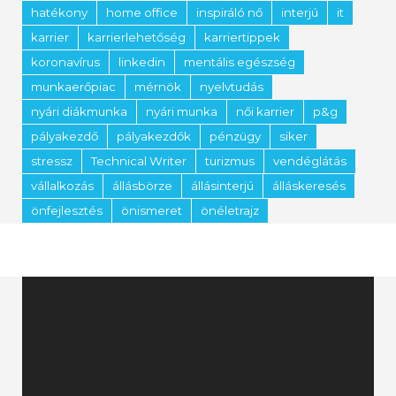
hatékony
home office
inspiráló nő
interjú
it
karrier
karrierlehetőség
karriertippek
koronavírus
linkedin
mentális egészség
munkaerőpiac
mérnök
nyelvtudás
nyári diákmunka
nyári munka
női karrier
p&g
pályakezdő
pályakezdők
pénzügy
siker
stressz
Technical Writer
turizmus
vendéglátás
vállalkozás
állásbörze
állásinterjú
álláskeresés
önfejlesztés
önismeret
önéletrajz
Videólejátszó