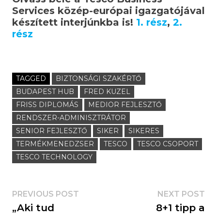
Services közép-európai igazgatójával
készített interjúnkba is!
1. rész
,
2.
rész
TAGGED
BIZTONSÁGI SZAKÉRTŐ
BUDAPEST HUB
FRED KUZEL
FRISS DIPLOMÁS
MEDIOR FEJLESZTŐ
RENDSZER-ADMINISZTRÁTOR
SENIOR FEJLESZTŐ
SIKER
SIKERES
TERMÉKMENEDZSER
TESCO
TESCO CSOPORT
TESCO TECHNOLOGY
PREVIOUS POST
NEXT POST
„Aki tud
8+1 tipp a