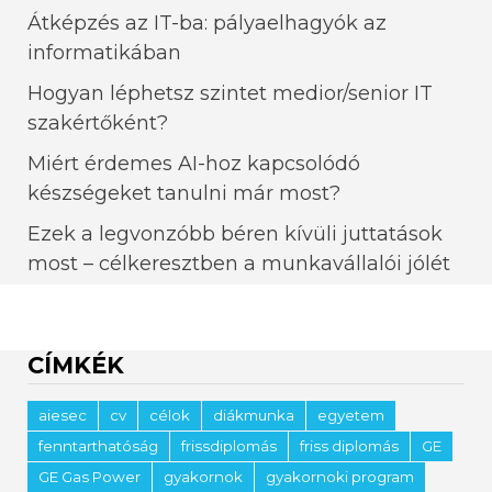
Átképzés az IT-ba: pályaelhagyók az
informatikában
Hogyan léphetsz szintet medior/senior IT
szakértőként?
Miért érdemes AI-hoz kapcsolódó
készségeket tanulni már most?
Ezek a legvonzóbb béren kívüli juttatások
most – célkeresztben a munkavállalói jólét
CÍMKÉK
aiesec
cv
célok
diákmunka
egyetem
fenntarthatóság
frissdiplomás
friss diplomás
GE
GE Gas Power
gyakornok
gyakornoki program