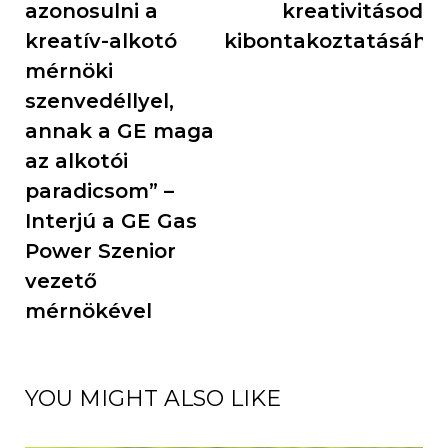
azonosulni a
kreativitásod
kreatív-alkotó
kibontakoztatásáho
mérnöki
szenvedéllyel,
annak a GE maga
az alkotói
paradicsom” –
Interjú a GE Gas
Power Szenior
vezető
mérnökével
YOU MIGHT ALSO LIKE