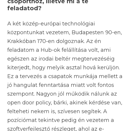
csoporthoz, illetve mi a te
feladatod?
A két közép-európai technológiai
központunkat vezetem, Budapesten 90-en,
Krakkóban 170-en dolgoznak. Az én
feladatom a Hub-ok felállítása volt, ami
egészen az irodai beltér megtervezéséig
kiterjedt, hogy melyik asztal hová kerüljön.
Ez a tervezés a csapatok munkája mellett a
jó hangulat fenntartása miatt volt fontos
szempont. Nagyon jól működik nálunk az
open door policy, bárki, akinek kérdése van,
felteheti nekem is, szívesen segítek. A
pozíciómat tekintve pedig én vezetem a
szoftverfejlesztő részleget, ahol az e-