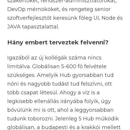
szakértőket, rendszer-adminisztrátorokat,
DevOp mérnököket, és rengeteg senior
szoftverfejlesztőt keresünk főleg UI, Node és
JAVA tapasztalattal.
Hány embert terveztek felvenni?
Igazából az új kollégák száma nincs
limitálva. Globálisan 5-600 fő felvétele
szükséges. Amelyik Hub gyorsabban tud
nőni és nagyobb tudást tud felszívni, ott
több csapat létesül. Ahogy a víz is a
legkisebb ellenállás irányába folyik, úgy
bővülünk mi is ott, ahol a leggyorsabban
tudunk toborozni. Jelenleg 5 Hub működik
globálisan, a budapesti és a krakkói mellett