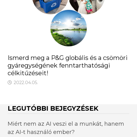
Ismerd meg a P&G globális és a csömöri
gyáregységének fenntarthatósági
célkitűzéseit!
2022.04.05.
LEGUTÓBBI BEJEGYZÉSEK
Miért nem az AI veszi el a munkát, hanem
az AI-t használó ember?