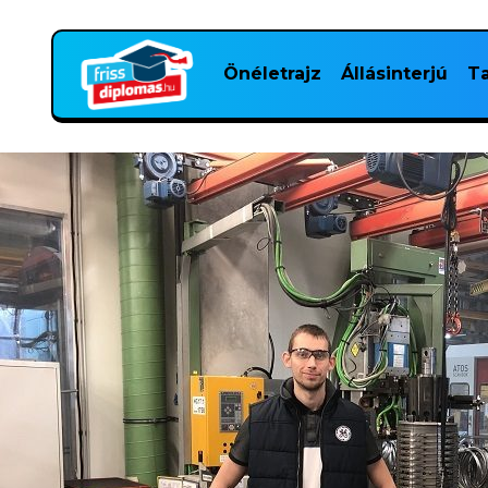
Önéletrajz
Állásinterjú
Ta