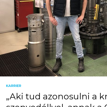
KARRIER
„Aki tud azonosulni a k