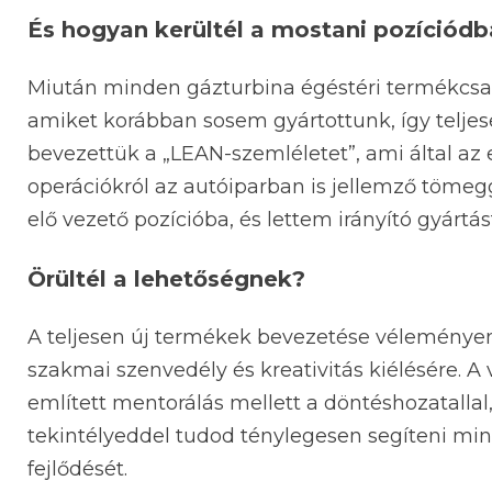
És hogyan kerültél a mostani pozíciódb
Miután minden gázturbina égéstéri termékcsa
amiket korábban sosem gyártottunk, így teljesen
bevezettük a „LEAN-szemléletet”, ami által az 
operációkról az autóiparban is jellemző tömegg
elő vezető pozícióba, és lettem irányító gyárt
Örültél a lehetőségnek?
A teljesen új termékek bevezetése véleménye
szakmai szenvedély és kreativitás kiélésére. A
említett mentorálás mellett a döntéshozatallal
tekintélyeddel tudod ténylegesen segíteni min
fejlődését.