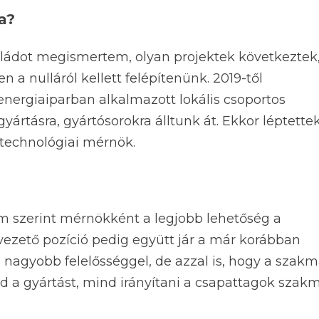
a?
ládot megismertem, olyan projektek következtek
 a nulláról kellett felépítenünk. 2019-től
energiaiparban alkalmazott lokális csoportos
yártásra, gyártósorokra álltunk át. Ekkor léptette
ástechnológiai mérnök.
m szerint mérnökként a legjobb lehetőség a
 vezető pozíció pedig együtt jár a már korábban
, nagyobb felelősséggel, de azzal is, hogy a szakm
d a gyártást, mind irányítani a csapattagok szak