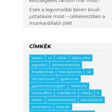
készségeket tanulni már most?
Ezek a legvonzóbb béren kívüli
juttatások most – célkeresztben a
munkavállalói jólét
CÍMKÉK
aiesec
cv
célok
diákmunka
egyetem
fenntarthatóság
frissdiplomás
friss diplomás
GE
GE Gas Power
gyakornok
gyakornoki program
hatékony
home office
inspiráló nő
interjú
it
karrier
karrierlehetőség
karriertippek
koronavírus
linkedin