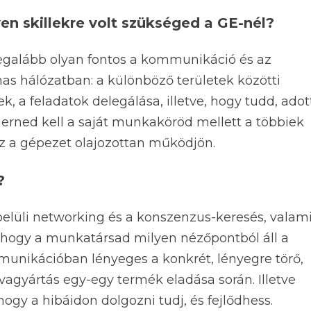
yen skillekre volt szükséged a GE-nél?
legalább olyan fontos a kommunikáció és az
 hálózatban: a különböző területek közötti
, a feladatok delegálása, illetve, hogy tudd, adot
merned kell a saját munkaköröd mellett a többiek
 ez a gépezet olajozottan működjön.
?
lüli networking és a konszenzus-keresés, valam
 hogy a munkatársad milyen nézőpontból áll a
unikációban lényeges a konkrét, lényegre törő,
ívagyártás egy-egy termék eladása során. Illetve
ogy a hibáidon dolgozni tudj, és fejlődhess.