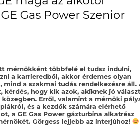
 GE maga az alkotói
a GE Gas Power Szenior
t mérnökként többfelé el tudsz indulni,
zni a karrieredből, akkor érdemes olyan
s, mind a szakmai tudás rendelkezésre áll.
 kérdés, hogy kik azok, akiknek jó válasz
a közegben. Erről, valamint a mérnöki pály
ípiákról, és a kezdők számára elérhető
ot, a GE Gas Power gázturbina alkatrész
mérnökét. Görgess lejjebb az interjúhoz!