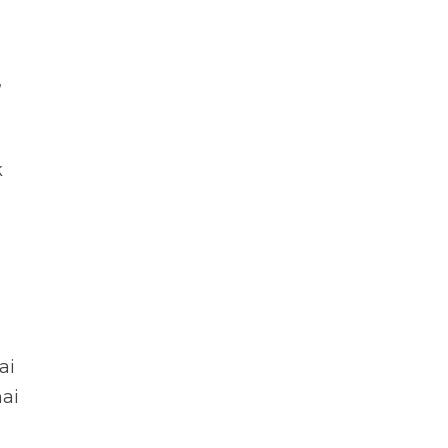
,
k
ai
mai