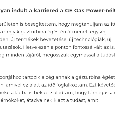
gyan indult a karriered a GE Gas Power-nél
területen is besegítettem, hogy megtanuljam az it
 az egyik gázturbina égéstéri átmeneti egység
den: új termékek bevezetése, új technológiák, új
azások, illetve ezen a ponton fontossá vált az is,
ág minden tájáról, megosszuk egymással a tudást
portjához tartozik a cég annak a gázturbina égést
 amivel ez alatt az idő foglalkoztam. Ezt követő
rmékcsaládba is bekapcsolódtam, hogy támogassa
érnököket, átadva nekik azt a tudást, amit