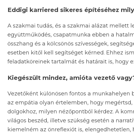
Eddigi karriered sikeres építéséhez mil
A szakmai tudás, és a szakmai alázat mellett 
együttműködés, csapatmunka ebben a hatalmas
összhang és a kölcsönös szívességek, segítségek
esetben kitől kell segítséget kérned. Ehhez is
feladatköreinek tartalmát és határait is, hogy
Kiegészült mindez, amióta vezető vagy
Vezetőként különösen fontos a munkahelyen be
az empátia olyan értelemben, hogy megértsd,
dolgokhoz, milyen nézőpontból kérdez. A komm
világos beszéd, illetve szükség esetén a narrat
kiemelném az önreflexiót is, elengedhetetlen, h