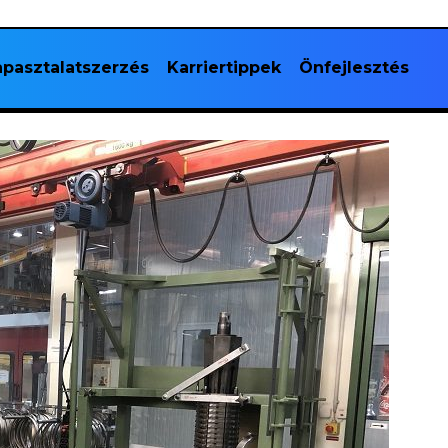
pasztalatszerzés
Karriertippek
Önfejlesztés