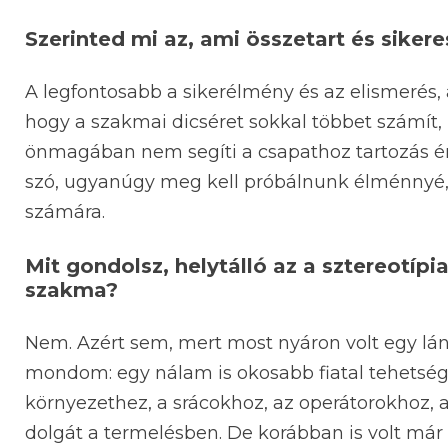
Szerinted mi az, ami összetart és siker
A legfontosabb a sikerélmény és az elismerés,
hogy a szakmai dicséret sokkal többet számít,
önmagában nem segíti a csapathoz tartozás érz
szó, ugyanúgy meg kell próbálnunk élménnyé,
számára.
Mit gondolsz, helytálló az a sztereotíp
szakma?
Nem. Azért sem, mert most nyáron volt egy lá
mondom: egy nálam is okosabb fiatal tehetség
környezethez, a srácokhoz, az operátorokhoz, a
dolgát a termelésben. De korábban is volt már