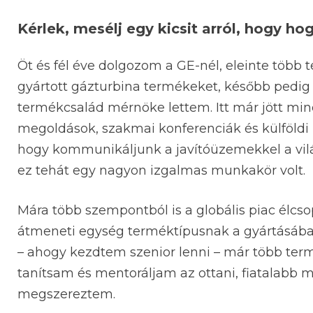
Kérlek, mesélj egy kicsit arról, hogy ho
Öt és fél éve dolgozom a GE-nél, eleinte több 
gyártott gázturbina termékeket, később pedig
termékcsalád mérnöke lettem. Itt már jött min
megoldások, szakmai konferenciák és külföldi ut
hogy kommunikáljunk a javítóüzemekkel a vil
ez tehát egy nagyon izgalmas munkakör volt.
Mára több szempontból is a globális piac élcso
átmeneti egység terméktípusnak a gyártásában,
– ahogy kezdtem szenior lenni – már több te
tanítsam és mentoráljam az ottani, fiatalabb m
megszereztem.