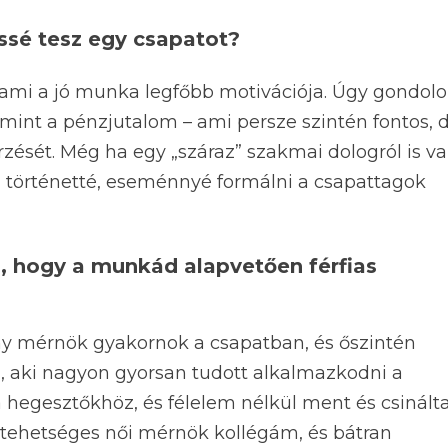
essé tesz egy csapatot?
 ami a jó munka legfőbb motivációja. Úgy gondol
 mint a pénzjutalom – ami persze szintén fontos, 
ését. Még ha egy „száraz” szakmai dologról is v
 történetté, eseménnyé formálni a csapattagok
ia, hogy a munkád alapvetően férfias
ny mérnök gyakornok a csapatban, és őszintén
, aki nagyon gyorsan tudott alkalmazkodni a
 hegesztőkhöz, és félelem nélkül ment és csinált
 tehetséges női mérnök kollégám, és bátran