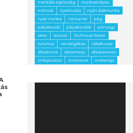
mentális egészség
munkaerőpiac
mérnök
nyelvtudás
nyári diákmunka
nyári munka
női karrier
p&g
pályakezdő
pályakezdők
pénzügy
siker
stressz
Technical Writer
turizmus
vendéglátás
vállalkozás
állásbörze
állásinterjú
álláskeresés
önfejlesztés
önismeret
önéletrajz
 A
Videólejátszó
tás
a