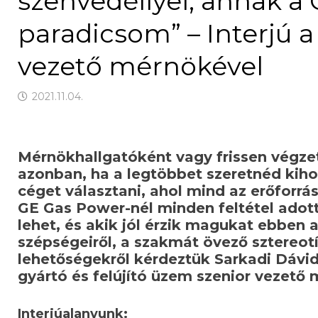
szenvedéllyel, annak a
paradicsom” – Interjú 
vezető mérnökével
2021.11.04.
Mérnökhallgatóként vagy frissen végzet
azonban, ha a legtöbbet szeretnéd kiho
céget választani, ahol mind az erőforrá
GE Gas Power-nél minden feltétel adott,
lehet, és akik jól érzik magukat ebben 
szépségeiről, a szakmát övező sztereot
lehetőségekről kérdeztük Sarkadi Dávid
gyártó és felújító üzem szenior vezető 
Interjúalanyunk: