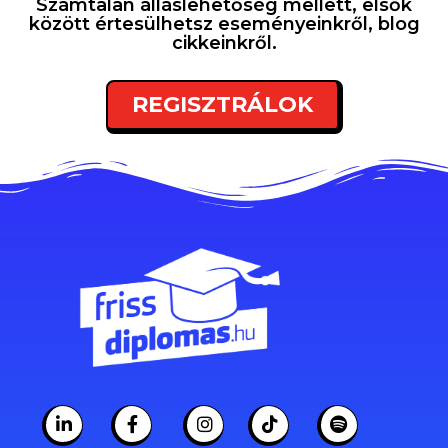
Számtalan álláslehetőség mellett, elsők
között értesülhetsz eseményeinkről, blog
cikkeinkről.
REGISZTRÁLOK