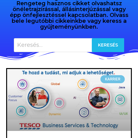
Rengeteg hasznos cikket olvashatsz
önéletrajzírással, állásinterjúzással vagy
épp önfejlesztéssel kapcsolatban. Olvass
bele legutóbbi cikkeinkbe vagy keress a
gyűjteményünkben.
KARRIER