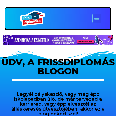
ÜDV, A FRISSDIPLOMÁS
BLOGON
Legyél pályakezdő, vagy még épp
iskolapadban ülő, de már tervezed a
karriered, vagy épp elvesztél az
álláskeresés útvesztőjében, akkor ez a
blog neked szól!