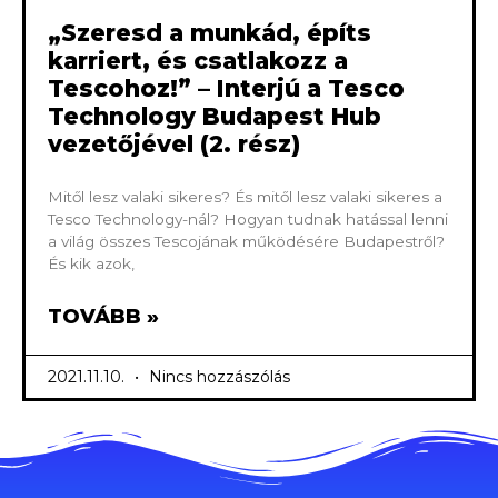
„Szeresd a munkád, építs
karriert, és csatlakozz a
Tescohoz!” – Interjú a Tesco
Technology Budapest Hub
vezetőjével (2. rész)
Mitől lesz valaki sikeres? És mitől lesz valaki sikeres a
Tesco Technology-nál? Hogyan tudnak hatással lenni
a világ összes Tescojának működésére Budapestről?
És kik azok,
TOVÁBB »
2021.11.10.
Nincs hozzászólás