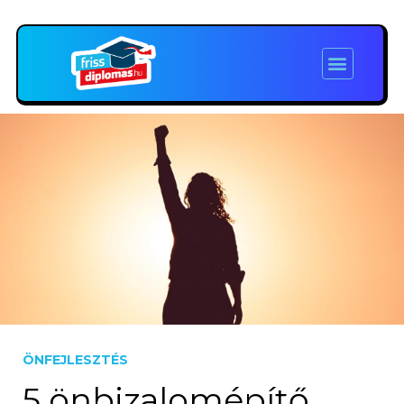
ÖNFEJLESZTÉS
5 önbizalomépítő