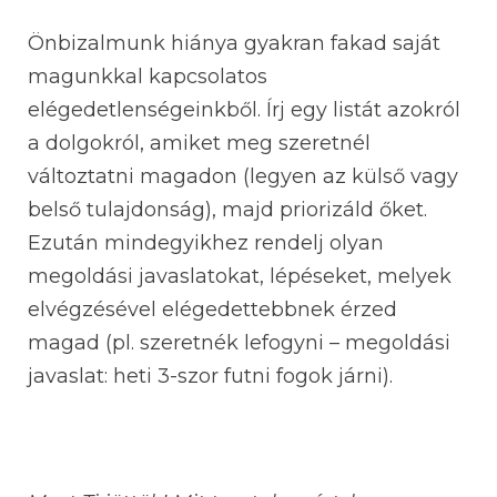
Önbizalmunk hiánya gyakran fakad saját
magunkkal kapcsolatos
elégedetlenségeinkből. Írj egy listát azokról
a dolgokról, amiket meg szeretnél
változtatni magadon (legyen az külső vagy
belső tulajdonság), majd priorizáld őket.
Ezután mindegyikhez rendelj olyan
megoldási javaslatokat, lépéseket, melyek
elvégzésével elégedettebbnek érzed
magad (pl. szeretnék lefogyni – megoldási
javaslat: heti 3-szor futni fogok járni).