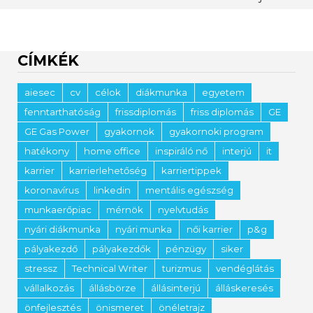
CÍMKÉK
aiesec
cv
célok
diákmunka
egyetem
fenntarthatóság
frissdiplomás
friss diplomás
GE
GE Gas Power
gyakornok
gyakornoki program
hatékony
home office
inspiráló nő
interjú
it
karrier
karrierlehetőség
karriertippek
koronavírus
linkedin
mentális egészség
munkaerőpiac
mérnök
nyelvtudás
nyári diákmunka
nyári munka
női karrier
p&g
pályakezdő
pályakezdők
pénzügy
siker
stressz
Technical Writer
turizmus
vendéglátás
vállalkozás
állásbörze
állásinterjú
álláskeresés
önfejlesztés
önismeret
önéletrajz