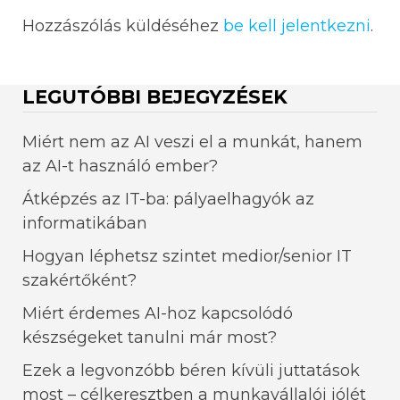
Hozzászólás küldéséhez
be kell jelentkezni
.
LEGUTÓBBI BEJEGYZÉSEK
Miért nem az AI veszi el a munkát, hanem
az AI-t használó ember?
Átképzés az IT-ba: pályaelhagyók az
informatikában
Hogyan léphetsz szintet medior/senior IT
szakértőként?
Miért érdemes AI-hoz kapcsolódó
készségeket tanulni már most?
Ezek a legvonzóbb béren kívüli juttatások
most – célkeresztben a munkavállalói jólét