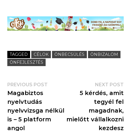
TAGGED
CÉLOK
ÖNBECSÜLÉS
ÖNBIZALOM
ÖNFEJLESZTÉS
PREVIOUS POST
NEXT POST
Magabiztos
5 kérdés, amit
nyelvtudás
tegyél fel
nyelvvizsga nélkül
magadnak,
is – 5 platform
mielőtt vállalkozni
angol
kezdesz