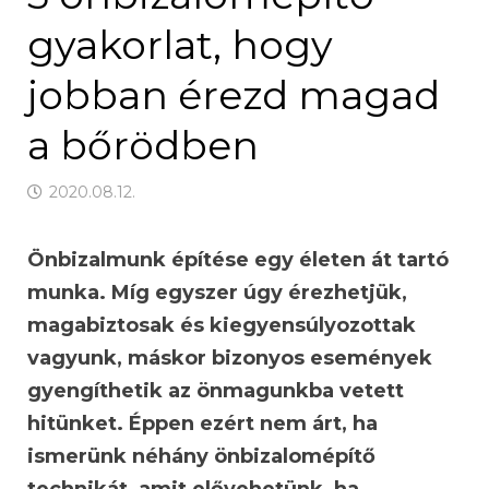
gyakorlat, hogy
jobban érezd magad
a bőrödben
2020.08.12.
Önbizalmunk építése egy életen át tartó
munka. Míg egyszer úgy érezhetjük,
magabiztosak és kiegyensúlyozottak
vagyunk, máskor bizonyos események
gyengíthetik az önmagunkba vetett
hitünket. Éppen ezért nem árt, ha
ismerünk néhány önbizalomépítő