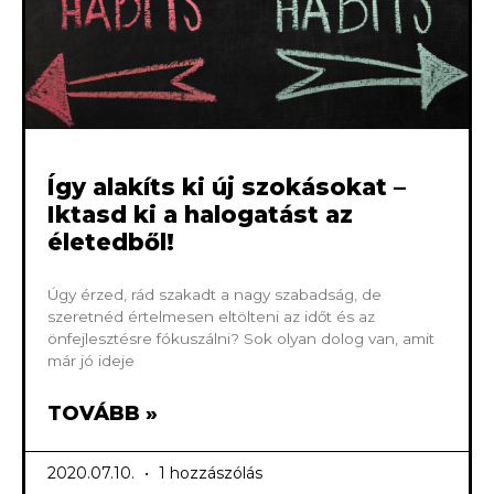
Így alakíts ki új szokásokat –
Iktasd ki a halogatást az
életedből!
Úgy érzed, rád szakadt a nagy szabadság, de
szeretnéd értelmesen eltölteni az időt és az
önfejlesztésre fókuszálni? Sok olyan dolog van, amit
már jó ideje
TOVÁBB »
2020.07.10.
1 hozzászólás