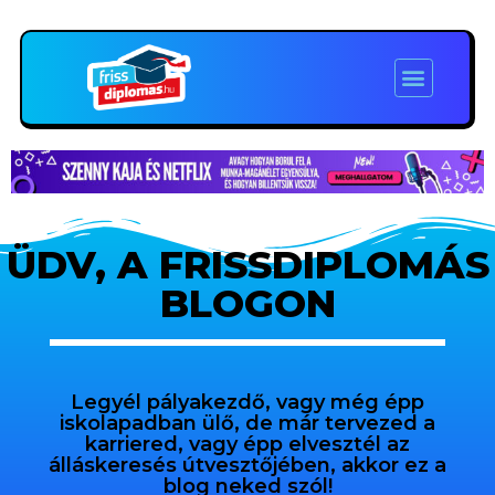
ÜDV, A FRISSDIPLOMÁS
BLOGON
Legyél pályakezdő, vagy még épp
iskolapadban ülő, de már tervezed a
karriered, vagy épp elvesztél az
álláskeresés útvesztőjében, akkor ez a
blog neked szól!