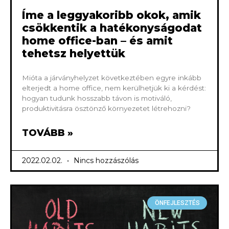
Íme a leggyakoribb okok, amik
csökkentik a hatékonyságodat
home office-ban – és amit
tehetsz helyettük
Mióta a járványhelyzet következtében egyre inkább
elterjedt a home office, nem kerülhetjük ki a kérdést:
hogyan tudunk hosszabb távon is motiváló,
produktivitásra ösztönző környezetet létrehozni?
TOVÁBB »
2022.02.02.
Nincs hozzászólás
ÖNFEJLESZTÉS