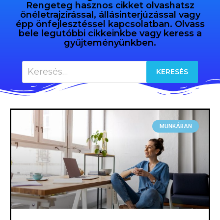
Rengeteg hasznos cikket olvashatsz
önéletrajzírással, állásinterjúzással vagy
épp önfejlesztéssel kapcsolatban. Olvass
bele legutóbbi cikkeinkbe vagy keress a
gyűjteményünkben.
MUNKÁBAN