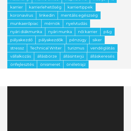
karrier
karrierlehetőség
karriertippek
koronavírus
linkedin
mentális egészség
munkaerőpiac
mérnök
nyelvtudás
nyári diákmunka
nyári munka
női karrier
p&g
pályakezdő
pályakezdők
pénzügy
siker
stressz
Technical Writer
turizmus
vendéglátás
vállalkozás
állásbörze
állásinterjú
álláskeresés
önfejlesztés
önismeret
önéletrajz
Videólejátszó