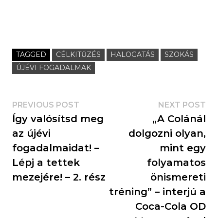
TAGGED
CÉLKITŰZÉS
HALOGATÁS
SZOKÁS
ÚJÉVI FOGADALMAK
PREVIOUS POST
NEXT POST
Így valósítsd meg
„A Colánál
az újévi
dolgozni olyan,
fogadalmaidat! –
mint egy
Lépj a tettek
folyamatos
mezejére! – 2. rész
önismereti
tréning” – interjú a
Coca-Cola OD