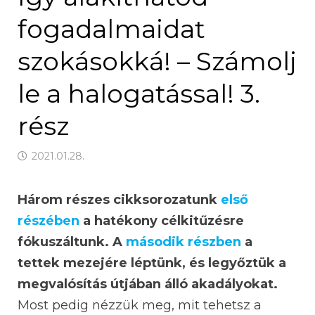
fogadalmaidat
szokásokká! – Számolj
le a halogatással! 3.
rész
2021.01.28.
Három részes cikksorozatunk
első
részében
a hatékony célkitűzésre
fókuszáltunk. A
második részben
a
tettek mezejére léptünk, és legyőztük a
megvalósítás útjában álló akadályokat.
Most pedig nézzük meg, mit tehetsz a