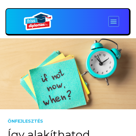
ÖNFEJLESZTÉS
Így alakíthatod