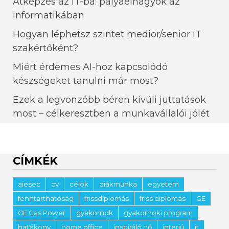
Átképzés az IT-ba: pályaelhagyók az
informatikában
Hogyan léphetsz szintet medior/senior IT
szakértőként?
Miért érdemes AI-hoz kapcsolódó
készségeket tanulni már most?
Ezek a legvonzóbb béren kívüli juttatások
most – célkeresztben a munkavállalói jólét
CÍMKÉK
aiesec
cv
célok
diákmunka
egyetem
fenntarthatóság
frissdiplomás
friss diplomás
GE
GE Gas Power
gyakornok
gyakornoki program
hatékony
home office
inspiráló nő
interjú
it