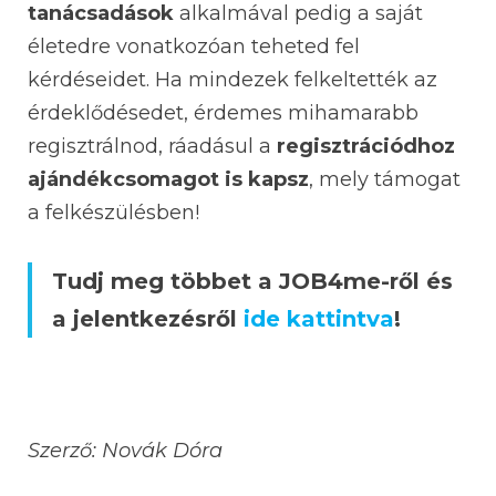
tanácsadások
alkalmával pedig a saját
életedre vonatkozóan teheted fel
kérdéseidet. Ha mindezek felkeltették az
érdeklődésedet, érdemes mihamarabb
regisztrálnod, ráadásul a
regisztrációdhoz
ajándékcsomagot is kapsz
, mely támogat
a felkészülésben!
Tudj meg többet a JOB4me-ről és
a jelentkezésről
ide kattintva
!
Szerző: Novák Dóra