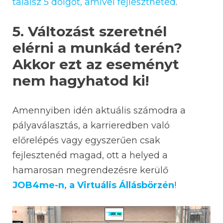
találsz 5 dolgot, amivel fejlesztheted
.
5. Változást szeretnél
elérni a munkád terén?
Akkor ezt az eseményt
nem hagyhatod ki!
Amennyiben idén aktuális számodra a
pályaválasztás, a karrieredben való
előrelépés vagy egyszerűen csak
fejlesztenéd magad, ott a helyed a
hamarosan megrendezésre kerülő
JOB4me-n, a Virtuális Állásbörzén
!