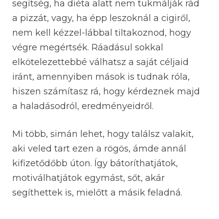
segítség, ha diéta alatt nem tukmálják rád
a pizzát, vagy, ha épp leszoknál a cigiről,
nem kell kézzel-lábbal tiltakoznod, hogy
végre megértsék. Ráadásul sokkal
elkötelezettebbé válhatsz a saját céljaid
iránt, amennyiben mások is tudnak róla,
hiszen számítasz rá, hogy kérdeznek majd
a haladásodról, eredményeidről.
Mi több, simán lehet, hogy találsz valakit,
aki veled tart ezen a rögös, ámde annál
kifizetődőbb úton. Így bátoríthatjátok,
motiválhatjátok egymást, sőt, akár
segíthettek is, mielőtt a másik feladná.