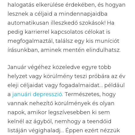
halogatás elkerülése érdekében, és hogyan
lesznek a céljaid a mindennapjaidba
automatikusan illeszkedő szokások! Ha
pedig karrierrel kapcsolatos célokat is
megfogalmaztál, találsz egy kis muníciót
írásunkban, aminek mentén elindulhatsz.
Január végéhez közeledve egyre több
helyzet vagy körülmény teszi próbára az év
eleji céljaidat vagy fogadalmaidat… például
a
januári depresszió
. Természetes, hogy
vannak nehezítő körülmények és olyan
napok, amikor legszívesebben ki sem
kelnél az ágyból, nemhogy a teendőid
listáján végighaladj… Éppen ezért nézzük