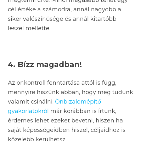
megtenni érte. Minél magasabb tehát egy
cél értéke a számodra, annál nagyobb a
siker valószínűsége és annál kitartóbb
leszel mellette.
4. Bízz magadban!
Az önkontroll fenntartása attól is függ,
mennyire hiszünk abban, hogy meg tudunk
valamit csinálni.
Önbizalomépítő
gyakorlatokról
már korábban is írtunk,
érdemes lehet ezeket bevetni, hiszen ha
saját képességeidben hiszel, céljaidhoz is
közelebb kerülhetsz.