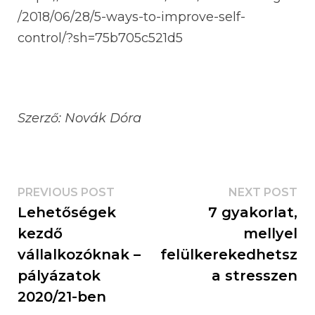
/2018/06/28/5-ways-to-improve-self-
control/?sh=75b705c521d5
Szerző: Novák Dóra
PREVIOUS POST
NEXT POST
Lehetőségek
7 gyakorlat,
kezdő
mellyel
vállalkozóknak –
felülkerekedhetsz
pályázatok
a stresszen
2020/21-ben