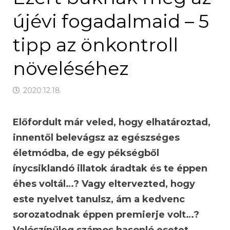
újévi fogadalmaid – 5
tipp az önkontroll
növeléséhez
2020.12.18.
Előfordult már veled, hogy elhatároztad,
innentől belevágsz az egészséges
életmódba, de egy pékségből
ínycsiklandó illatok áradtak és te éppen
éhes voltál…? Vagy eltervezted, hogy
este nyelvet tanulsz, ám a kedvenc
sorozatodnak éppen premierje volt…?