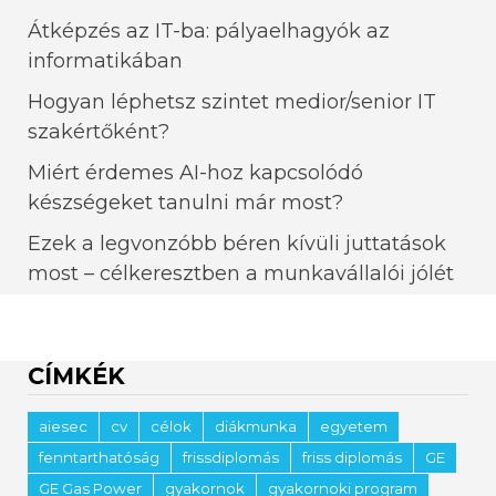
Átképzés az IT-ba: pályaelhagyók az
informatikában
Hogyan léphetsz szintet medior/senior IT
szakértőként?
Miért érdemes AI-hoz kapcsolódó
készségeket tanulni már most?
Ezek a legvonzóbb béren kívüli juttatások
most – célkeresztben a munkavállalói jólét
CÍMKÉK
aiesec
cv
célok
diákmunka
egyetem
fenntarthatóság
frissdiplomás
friss diplomás
GE
GE Gas Power
gyakornok
gyakornoki program