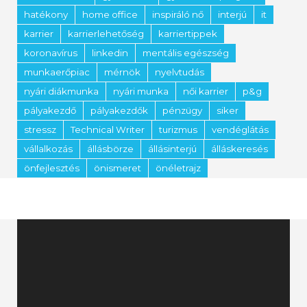
hatékony
home office
inspiráló nő
interjú
it
karrier
karrierlehetőség
karriertippek
koronavírus
linkedin
mentális egészség
munkaerőpiac
mérnök
nyelvtudás
nyári diákmunka
nyári munka
női karrier
p&g
pályakezdő
pályakezdők
pénzügy
siker
stressz
Technical Writer
turizmus
vendéglátás
vállalkozás
állásbörze
állásinterjú
álláskeresés
önfejlesztés
önismeret
önéletrajz
Videólejátszó