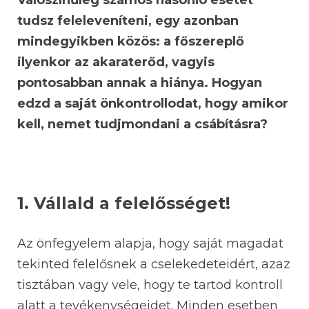
Valószínűleg számos hasonló esetet
tudsz feleleveníteni, egy azonban
mindegyikben közös: a főszereplő
ilyenkor az akaraterőd, vagyis
pontosabban annak a hiánya. Hogyan
edzd a saját önkontrollodat, hogy amikor
kell, nemet tudjmondani a csábításra?
1. Vállald a felelősséget!
Az önfegyelem alapja, hogy saját magadat
tekinted felelősnek a cselekedeteidért, azaz
tisztában vagy vele, hogy te tartod kontroll
alatt a tevékenységeidet. Minden esetben