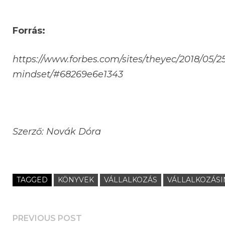
Forrás:
https://www.forbes.com/sites/theyec/2018/05/2
mindset/#68269e6e1343
Szerző: Novák Dóra
TAGGED
KÖNYVEK
VÁLLALKOZÁS
VÁLLALKOZÁSI
PREVIOUS POST