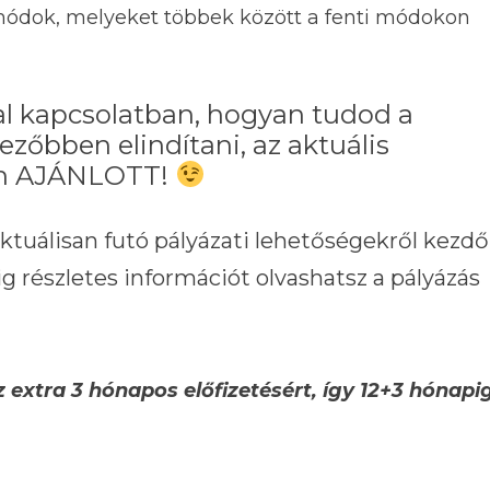
ódok, melyeket többek között a fenti módokon
zal kapcsolatban, hogyan tudod a
ezőbben elindítani, az aktuális
sen AJÁNLOTT!
aktuálisan futó pályázati lehetőségekről kezdő
g részletes információt olvashatsz a pályázás
extra 3 hónapos előfizetésért, így 12+3 hónapi