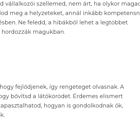
néd vállalkozói szellemed, nem árt, ha olykor maga
talod meg a helyzeteket, annál inkább kompetens
ben. Ne feledd, a hibákból lehet a legtöbbet
ét hordozzák magukban.
 hogy fejlődjenek, így rengeteget olvasnak. A
gy bővítsd a látókörödet. Érdemes elismert
tapasztalhatod, hogyan is gondolkodnak ők,
k.