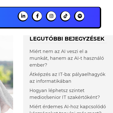
LEGUTÓBBI BEJEGYZÉSEK
Miért nem az AI veszi el a
munkát, hanem az AI-t használó
ember?
Átképzés az IT-ba: pályaelhagyók
az informatikában
Hogyan léphetsz szintet
medior/senior IT szakértőként?
Miért érdemes AI-hoz kapcsolódó