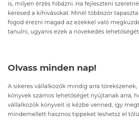
is, milyen érzés hibázni. Ha fejleszteni szeret
keresed a kihívásokat. Minél többször tapasz
fogod érezni magad az ezekkel való megküzdés
tanulni, ugyanis ezek a növekedés lehetőség
Olvass minden nap!
A sikeres vállalkozók mindig arra törekszenek,
könyvek számos lehetőséget nyújtanak arra, ho
vállalkozók könyveit is kézbe venned, így meg
mindemellett hasznos tippeket leshetsz el tőlü