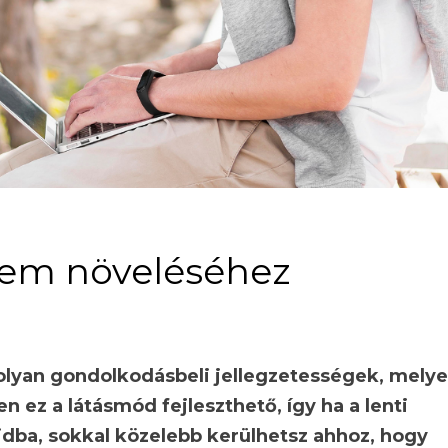
ellem növeléséhez
 olyan gondolkodásbeli jellegzetességek, mely
n ez a látásmód fejleszthető, így ha a lenti
dba, sokkal közelebb kerülhetsz ahhoz, hogy