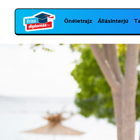
Önéletrajz
Állásinterjú
Ta