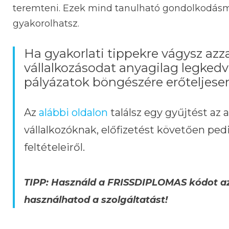
teremteni. Ezek mind tanulható gondolkodásm
gyakorolhatsz.
Ha gyakorlati tippekre vágysz az
vállalkozásodat anyagilag legkedv
pályázatok böngészére erőtelje
Az
alábbi oldalon
találsz egy gyűjtést az 
vállalkozóknak, előfizetést követően pedi
feltételeiről.
TIPP: Használd a FRISSDIPLOMAS kódot az 
használhatod a szolgáltatást!