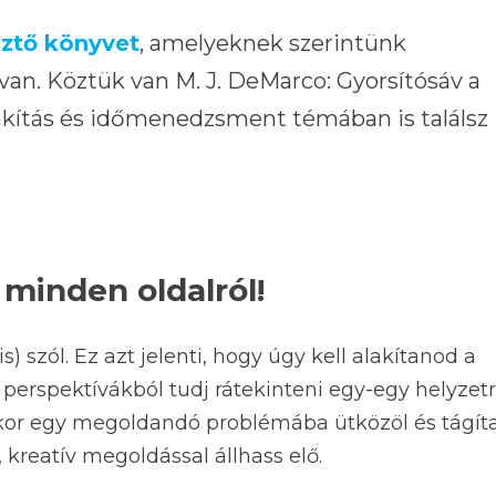
sztő könyvet
, amelyeknek szerintünk
an. Köztük van M. J. DeMarco: Gyorsítósáv a
lakítás és időmenedzsment témában is találsz
minden oldalról!
s) szól. Ez azt jelenti, hogy úgy kell alakítanod a
erspektívákból tudj rátekinteni egy-egy helyzetr
ikor egy megoldandó problémába ütközöl és tágít
 kreatív megoldással állhass elő.