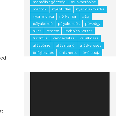
mentális egészség
munkaerőpiac
mérnök
nyelvtudás
nyári diákmunka
nyári munka
női karrier
p&g
pályakezdő
pályakezdők
pénzügy
siker
stressz
Technical Writer
turizmus
vendéglátás
vállalkozás
állásbörze
állásinterjú
álláskeresés
önfejlesztés
önismeret
önéletrajz
zed
Videólejátszó
zt