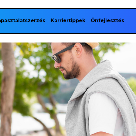
pasztalatszerzés
Karriertippek
Önfejlesztés