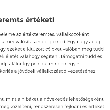
eremts értéket!
tóeleme az értékteremtés. Vállalkozóként
zok megvalósításán dolgoznod. Egy nagy adag
gy ezeket a kitűzött célokat valóban meg tudd
lek életét valahogy segíteni, támogatni tudd és
dj találni. Így például minden egyes
rlás a jövőbeli vállalkozásod vezetéséhez.
nt, mint a hibákat a növekedés lehetőségeként
megközelíteni, rendszeresen fejlődni és értéket