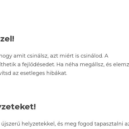
zel!
hogy amit csinálsz, azt miért is csinálod. A
thetik a fejlődésedet. Ha néha megállsz, és elem
vítsd az esetleges hibákat.
yzeteket!
 újszerű helyzetekkel, és meg fogod tapasztalni a