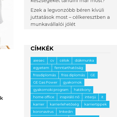
készségeket tanulni már most?
Ezek a legvonzóbb béren kívüli
juttatások most – célkeresztben a
munkavállalói jólét
CÍMKÉK
aiesec
cv
célok
diákmunka
egyetem
fenntarthatóság
frissdiplomás
friss diplomás
GE
GE Gas Power
gyakornok
gyakornoki program
hatékony
home office
inspiráló nő
interjú
it
ek
karrier
karrierlehetőség
karriertippek
koronavírus
linkedin