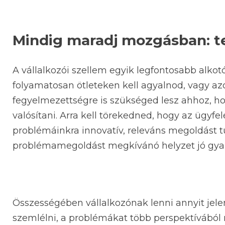
Mindig maradj mozgásban: t
A vállalkozói szellem egyik legfontosabb alko
folyamatosan ötleteken kell agyalnod, vagy a
fegyelmezettségre is szükséged lesz ahhoz, ho
valósítani. Arra kell törekedned, hogy az ügyfe
problémáinkra innovatív, releváns megoldást tu
problémamegoldást megkívánó helyzet jó gyako
Összességében vállalkozónak lenni annyit jele
szemlélni, a problémákat több perspektívából 