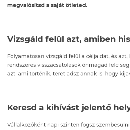
megvalósítsd a saját ötleted.
Vizsgáld felül azt, amiben his
Folyamatosan vizsgáld felül a céljaidat, és azt, 
rendszeres visszacsatolások önmagad felé segí
azt, ami történik, teret adsz annak is, hogy kija
Keresd a kihívást jelentő hel
Vállalkozóként napi szinten fogsz szembesülni