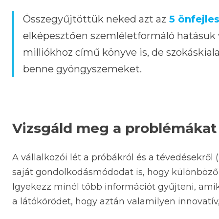
Összegyűjtöttük neked azt az
5 önfejle
elképesztően szemléletformáló hatásuk v
milliókhoz című könyve is, de szokáskia
benne gyöngyszemeket.
Vizsgáld meg a problémákat 
A vállalkozói lét a próbákról és a tévedésekről (i
saját gondolkodásmódodat is, hogy különböző p
Igyekezz minél több információt gyűjteni, am
a látókörödet, hogy aztán valamilyen innovatív,