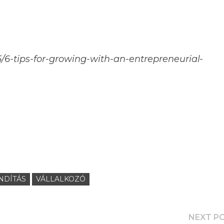
5/6-tips-for-growing-with-an-entrepreneurial-
NDÍTÁS
VÁLLALKOZÓ
NEXT P