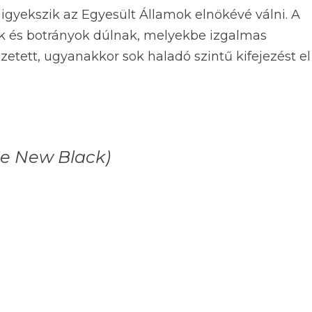
l igyekszik az Egyesült Államok elnökévé válni. A
ok és botrányok dúlnak, melyekbe izgalmas
szetett, ugyanakkor sok haladó szintű kifejezést el
he New Black)