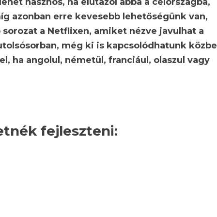
 lehet hasznos, ha elutazol abba a célországba,
Amíg azonban erre kevesebb lehetőségünk van,
sorozat a Netflixen, amiket nézve javulhat a
utolsósorban, még ki is kapcsolódhatunk közbe
 ha angolul, németül, franciául, olaszul vagy
tnék fejleszteni: