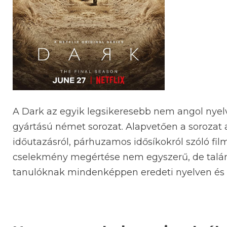
A Dark az egyik legsikeresebb nem angol nyelvű
gyártású német sorozat. Alapvetően a sorozat a 
időutazásról, párhuzamos idősíkokról szóló fil
cselekmény megértése nem egyszerű, de talá
tanulóknak mindenképpen eredeti nyelven és leh