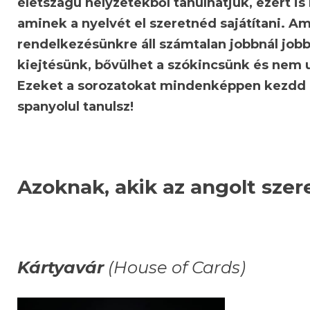
életszagú helyzetekből tanulhatjuk, ezért is
aminek a nyelvét el szeretnéd sajátítani. 
rendelkezésünkre áll számtalan jobbnál jobb 
kiejtésünk, bővülhet a szókincsünk és nem 
Ezeket a sorozatokat mindenképpen kezdd el,
spanyolul tanulsz!
Azoknak, akik az angolt szere
Kártyavár
(House of Cards)