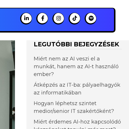
LEGUTÓBBI BEJEGYZÉSEK
Miért nem az AI veszi el a
munkát, hanem az AI-t használó
ember?
Átképzés az IT-ba: pályaelhagyók
az informatikában
Hogyan léphetsz szintet
medior/senior IT szakértőként?
Miért érdemes AI-hoz kapcsolódó