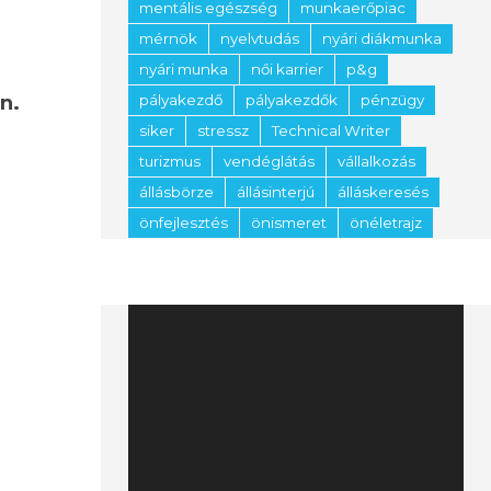
mentális egészség
munkaerőpiac
mérnök
nyelvtudás
nyári diákmunka
nyári munka
női karrier
p&g
n.
pályakezdő
pályakezdők
pénzügy
siker
stressz
Technical Writer
turizmus
vendéglátás
vállalkozás
állásbörze
állásinterjú
álláskeresés
önfejlesztés
önismeret
önéletrajz
Videólejátszó