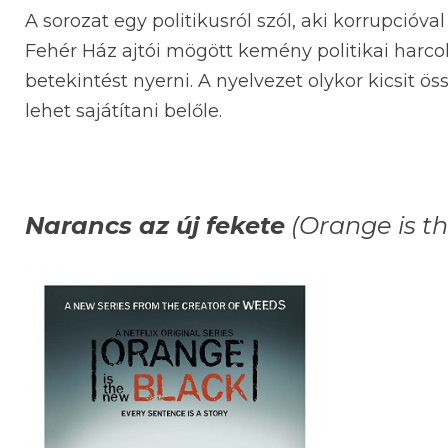
A sorozat egy politikusról szól, aki korrupcióva
Fehér Ház ajtói mögött kemény politikai harc
betekintést nyerni. A nyelvezet olykor kicsit ös
lehet sajátítani belőle.
Narancs az új fekete
(Orange is t