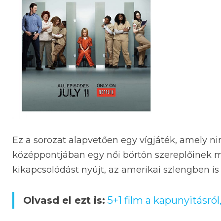
Ez a sorozat alapvetően egy vígjáték, amely n
középpontjában egy női börtön szereplőinek m
kikapcsolódást nyújt, az amerikai szlengben is
Olvasd el ezt is:
5+1 film a kapunyitásról