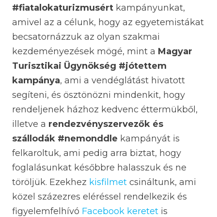
#fiatalokaturizmusért
kampányunkat,
amivel az a célunk, hogy az egyetemistákat
becsatornázzuk az olyan szakmai
kezdeményezések mögé, mint a
Magyar
Turisztikai Ügynökség #jótettem
kampánya
, ami a vendéglátást hivatott
segíteni, és ösztönözni mindenkit, hogy
rendeljenek házhoz kedvenc éttermükből,
illetve a
rendezvényszervezők és
szállodák #nemonddle
kampányát is
felkaroltuk, ami pedig arra biztat, hogy
foglalásunkat későbbre halasszuk és ne
töröljük. Ezekhez
kisfilmet
csináltunk, ami
közel százezres eléréssel rendelkezik és
figyelemfelhívó
Facebook keretet
is