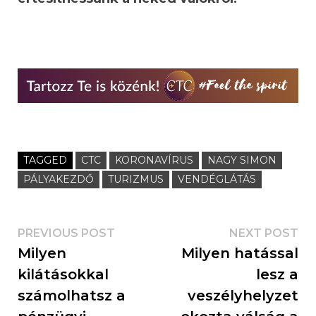
TAGGED
CTC
KORONAVÍRUS
NAGY SIMON
PÁLYAKEZDŐ
TURIZMUS
VENDÉGLÁTÁS
PREVIOUS POST
NEXT POST
Milyen
Milyen hatással
kilátásokkal
lesz a
számolhatsz a
veszélyhelyzet