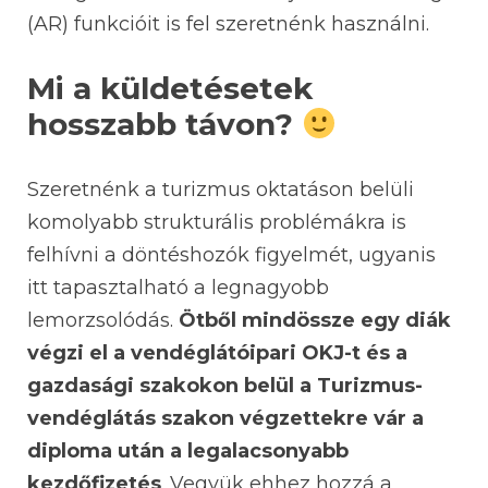
(AR) funkcióit is fel szeretnénk használni.
Mi a küldetésetek
hosszabb távon?
Szeretnénk a turizmus oktatáson belüli
komolyabb strukturális problémákra is
felhívni a döntéshozók figyelmét, ugyanis
itt tapasztalható a legnagyobb
lemorzsolódás.
Ötből mindössze egy diák
végzi el a vendéglátóipari OKJ-t és a
gazdasági szakokon belül a Turizmus-
vendéglátás szakon végzettekre vár a
diploma után a legalacsonyabb
kezdőfizetés
. Vegyük ehhez hozzá a