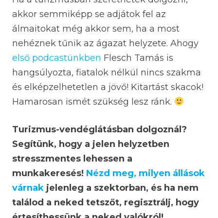
akkor semmiképp se adjátok fel az
álmaitokat még akkor sem, ha a most
nehéznek tűnik az ágazat helyzete. Ahogy
első podcastünkben
Flesch Tamás is
hangsúlyozta, fiatalok nélkül nincs szakma
és elképzelhetetlen a jövő! Kitartást skacok!
Hamarosan ismét szükség lesz ránk.
Turizmus-vendéglátásban dolgoznál?
Segítünk, hogy a jelen helyzetben
stresszmentes lehessen a
munkakeresés!
Nézd meg, milyen állások
várnak
jelenleg a szektorban, és ha nem
találod a neked tetszőt, regisztrálj, hogy
értesíthessünk a neked valókról!