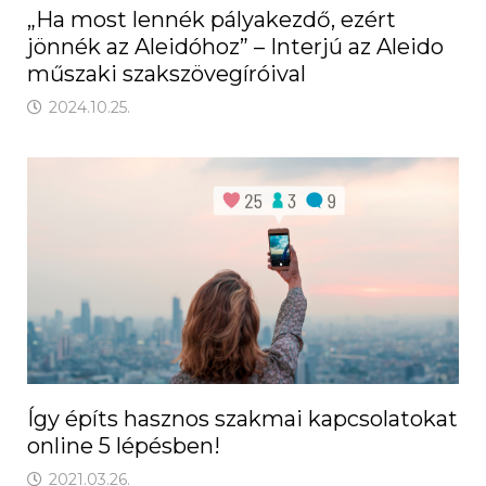
„Ha most lennék pályakezdő, ezért
jönnék az Aleidóhoz” – Interjú az Aleido
műszaki szakszövegíróival
2024.10.25.
Így építs hasznos szakmai kapcsolatokat
online 5 lépésben!
2021.03.26.