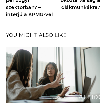
pénzügyi
okozta válság a
szektorban? –
diákmunkákra?
interjú a KPMG-vel
YOU MIGHT ALSO LIKE