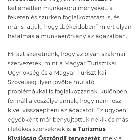
kellemetlen munkakörülményeket, a
feketén és szürkén foglalkoztatást is, és
máris látjuk, hogy „békeidőben” miért olyan
hatalmas a munkaerőhiány az ágazatban.
Mi azt szeretnénk, hogy az olyan szakmai
szervezetek, mint a Magyar Turisztikai
Ügynökség és a Magyar Turisztikai
Szövetség ilyen jövőbe mutató
problémákkal is foglalkozzanak, különben
fennáll a veszélye annak, hogy nem lesz
kivel visszaépíteni az ágazatot. Ez ügyben
egyébként már benyújtottuk nekik és más
illetékes szerveknek is
a Turizmus
Kiválóság Ösztöndíj tervezetét
, mely a