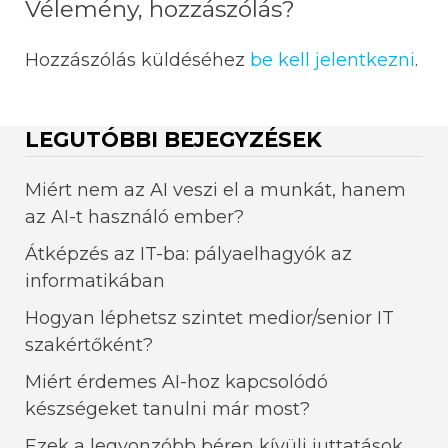
Vélemény, hozzászólás?
Hozzászólás küldéséhez
be kell jelentkezni
.
LEGUTÓBBI BEJEGYZÉSEK
Miért nem az AI veszi el a munkát, hanem
az AI-t használó ember?
Átképzés az IT-ba: pályaelhagyók az
informatikában
Hogyan léphetsz szintet medior/senior IT
szakértőként?
Miért érdemes AI-hoz kapcsolódó
készségeket tanulni már most?
Ezek a legvonzóbb béren kívüli juttatások