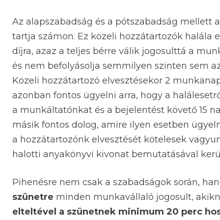
Az alapszabadság és a pótszabadság mellett
tartja számon. Ez közeli hozzátartozók halála 
díjra, azaz a teljes bérre válik jogosulttá a m
és nem befolyásolja semmilyen szinten sem a
Közeli hozzátartozó elvesztésekor 2 munkanap
azonban fontos ügyelni arra, hogy a haláleset
a munkáltatónkat és a bejelentést követő 15 na
másik fontos dolog, amire ilyen esetben ügyeln
a hozzátartozónk elvesztését kötelesek vagyun
halotti anyakönyvi kivonat bemutatásával kerül
Pihenésre nem csak a szabadságok során, han
szünetre
minden munkavállaló jogosult, akikn
elteltével a szünetnek minimum 20 perc hos