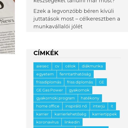
készségeket tanulni már most?
Ezek a legvonzóbb béren kívüli
juttatások most – célkeresztben a
munkavállalói jólét
CÍMKÉK
aiesec
cv
célok
diákmunka
egyetem
fenntarthatóság
frissdiplomás
friss diplomás
GE
GE Gas Power
gyakornok
gyakornoki program
hatékony
home office
inspiráló nő
interjú
it
karrier
karrierlehetőség
karriertippek
koronavírus
linkedin