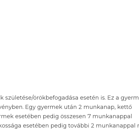
 születése/örökbefogadása esetén is. Ez a gyer
n érvényben. Egy gyermek után 2 munkanap, kettő
ermek esetében pedig összesen 7 munkanappal
ékossága esetében pedig további 2 munkanappal 