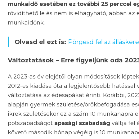
munkaidő esetében ez további 25 perccel eg
rövidíthető le és nem is elhagyható, abban az
munkaidőnk.
Olvasd el ezt is:
Pörgesd fel az álláskere
Változtatások – Erre figyeljünk oda 2023
A 2023-as év elejétől olyan módosítások lépt
2012-es kiadása óta a legjelentősebb hatással
változtatása az édesapákat érinti. Korábbi, 20
alapján gyermek születése/örökbefogadása es
ikrek születésekor ez a szám 10 munkanapra 
pótszabadságot
apasági szabadság
váltja fe
követő második hónap végéig is 10 munkanap