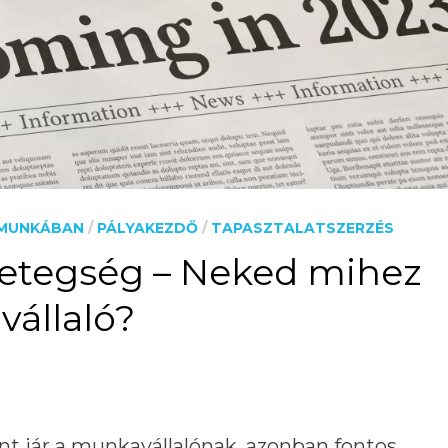
MUNKÁBAN
/
PÁLYAKEZDŐ
/
TAPASZTALATSZERZÉS
betegség – Neked mihez
vállaló?
t jár a munkavállalónak, azonban fontos