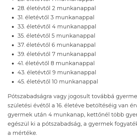
28. életévtől 2 munkanappal
31. életévtől 3 munkanappal
33. életévtől 4 munkanappal
35. életévtől 5 munkanappal
37. életévtől 6 munkanappal
39. életévtől 7 munkanappal
41. életévtől 8 munkanappal
43. életévtől 9 munkanappal
45. életévtől 10 munkanappal
Pótszabadságra vagy jogosult továbbá gyermek
születési évétől a 16. életéve betöltéséig va
gyermek után 4 munkanap, kettőnél több gy
egészül ki a pótszabadság, a gyermek fogyat
a mértéke.