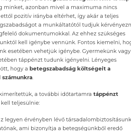
t meg minket, azonban mivel a maximuma nincs
től pozitív irányba eltérhet, így akár a teljes
etegszabadságot a munkáltatótól tudjuk kérvényezn
egfelelő dokumentumokkal. Az ehhez szükséges
sunktól kell igénybe vennünk. Fontos kiemelni, ho
ünk esetében vehetjük igénybe. Gyermekünk vagy
etében táppénzt tudunk igényelni. Lényeges
ött, hogy a
betegszabadság költségeit a
el számunkra
.
imerítettük, a további időtartamra
táppénzt
ell teljesülnie:
az legyen érvényben lévő társadalombiztosításun
atónak, ami bizonyítja a betegségünkből eredő