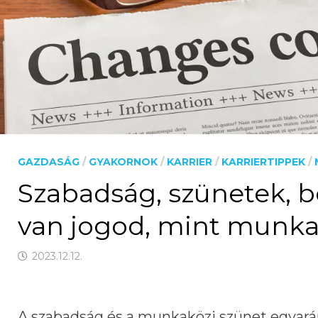
GAZDASÁG
/
GYAKORNOK
/
KARRIER
/
KARRIERTIPPEK
/
Szabadság, szünetek, 
van jogod, mint munka
2023.12.12.
A szabadság és a munkaközi szünet egyarán