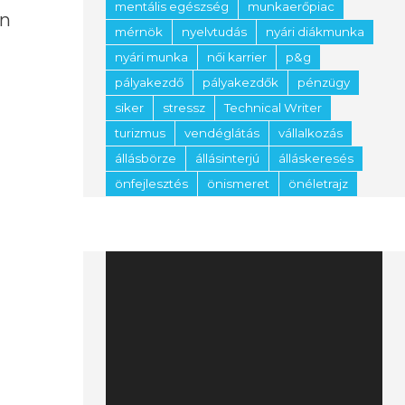
mentális egészség
munkaerőpiac
en
mérnök
nyelvtudás
nyári diákmunka
nyári munka
női karrier
p&g
pályakezdő
pályakezdők
pénzügy
siker
stressz
Technical Writer
turizmus
vendéglátás
vállalkozás
állásbörze
állásinterjú
álláskeresés
önfejlesztés
önismeret
önéletrajz
Videólejátszó