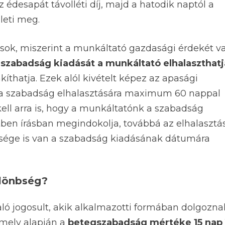
desapát távolléti díj, majd a hatodik naptól a
lleti meg.
sok, miszerint a munkáltató gazdasági érdekét v
 szabadság kiadását a munkáltató elhalaszthatj
thatja. Ezek alól kivételt képez az apasági
ve a szabadság elhalasztására maximum 60 nappal
ell arra is, hogy a munkáltatónk a szabadság
ben írásban megindokolja, továbbá az elhalasztá
tsége is van a szabadság kiadásának dátumára
ülönbség?
ó jogosult, akik alkalmazotti formában dolgozna
amely alapján a
betegszabadság mértéke 15 nap