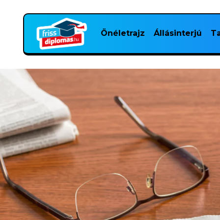
Önéletrajz
Állásinterjú
Ta