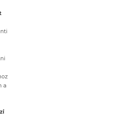
t
nti
ni
hoz
n a
zi