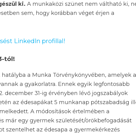
észül ki.
A munkaközi szünet nem váltható ki, 
 esetben sem, hogy korábban véget érjen a
sést LinkedIn profillal!
-tól!
ek hatályba a Munka Törvénykönyvében, amelyek 
 vannak a gyakorlatra. Ennek egyik legfontosabb
22. december 31-ig érvényben lévő jogszabályok
etén az édesapákat 5 munkanap pótszabadság ille
emelkedett. A módosítások értelmében a
l és már egy gyermek születését/örökbefogadását
ot szentelhet az édesapa a gyermekérkezés