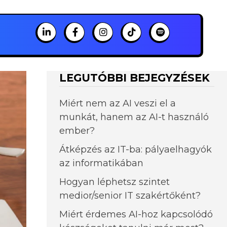
LEGUTÓBBI BEJEGYZÉSEK
Miért nem az AI veszi el a
munkát, hanem az AI-t használó
ember?
Átképzés az IT-ba: pályaelhagyók
az informatikában
Hogyan léphetsz szintet
medior/senior IT szakértőként?
Miért érdemes AI-hoz kapcsolódó