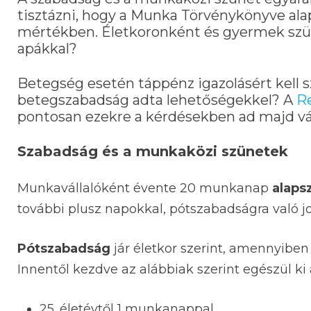
tisztázni, hogy a Munka Törvénykönyve ala
mértékben. Életkoronként és gyermek szüle
apákkal?
Betegség esetén táppénz igazolásért kell sz
betegszabadság adta lehetőségekkel? A
R
pontosan ezekre a kérdésekben ad majd vá
Szabadság és a munkaközi szünetek
Munkavállalóként évente 20 munkanap
alaps
további plusz napokkal, pótszabadságra való j
Pótszabadság
jár életkor szerint, amennyiben
Innentől kezdve az alábbiak szerint egészül k
25. életévtől 1 munkanappal