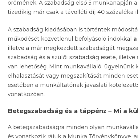
örömének. A szabadság első 5 munkanapján az é
tizedikig már csak a távolléti díj 40 százaléka i
A szabadság kiadásában is történtek módosítá
működését közvetlenül befolyásoló indokkal
a
illetve a már megkezdett szabadságát megszakí
szabadság és a szülői szabadság esete, illet
van lehetőség. Mint munkavállaló, ügyelnünk k
elhalasztását vagy megszakítását minden eset
esetében a munkáltatónak javaslati kötelezet
vonatkozóan.
Betegszabadság és a táppénz – Mi a k
A betegszabadságra minden olyan munkavállal
és vonatkozik rájuk a Munka Törvénykönyve, 