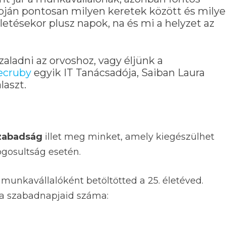
pján pontosan milyen keretek között és mily
tésekor plusz napok, na és mi a helyzet az
aladni az orvoshoz, vagy éljünk a
ecruby
egyik IT Tanácsadója, Saiban Laura
laszt.
zabadság
illet meg minket, amely kiegészülhet
ogosultság esetén.
 munkavállalóként betöltötted a 25. életéved.
i a szabadnapjaid száma: