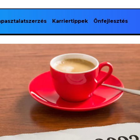
pasztalatszerzés
Karriertippek
Önfejlesztés