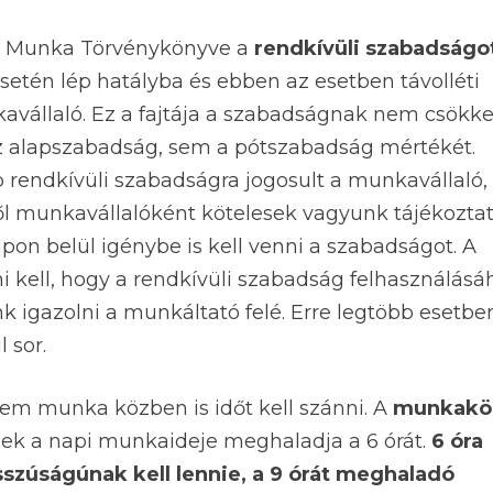
 a Munka Törvénykönyve a
rendkívüli szabadságo
esetén lép hatályba és ebben az esetben távolléti
unkavállaló. Ez a fajtája a szabadságnak nem csökke
z alapszabadság, sem a pótszabadság mértékét.
 rendkívüli szabadságra jogosult a munkavállaló,
ről munkavállalóként kötelesek vagyunk tájékoztat
pon belül igénybe is kell venni a szabadságot. A
i kell, hogy a rendkívüli szabadság felhasználásá
k igazolni a munkáltató felé. Erre legtöbb esetbe
 sor.
em munka közben is időt kell szánni. A
munkakö
ek a napi munkaideje meghaladja a 6 órát.
6 óra
szúságúnak kell lennie, a 9 órát meghaladó