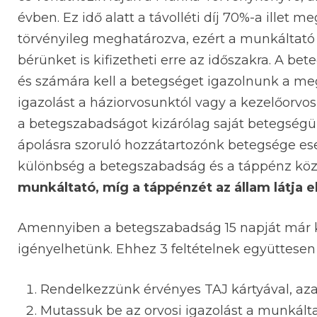
évben. Ez idő alatt a távolléti díj 70%-a ille
törvényileg meghatározva, ezért a munkáltató et
bérünket is kifizetheti erre az időszakra. A b
és számára kell a betegséget igazolnunk a m
igazolást a háziorvosunktól vagy a kezelőorvo
a betegszabadságot kizárólag saját betegség
ápolásra szoruló hozzátartozónk betegsége es
különbség a betegszabadság és a táppénz köz
munkáltató, míg a táppénzét az állam látja 
Amennyiben a betegszabadság 15 napját már k
igényelhetünk. Ehhez 3 feltételnek együttesen k
Rendelkezzünk érvényes TAJ kártyával, az
Mutassuk be az orvosi igazolást a munkált