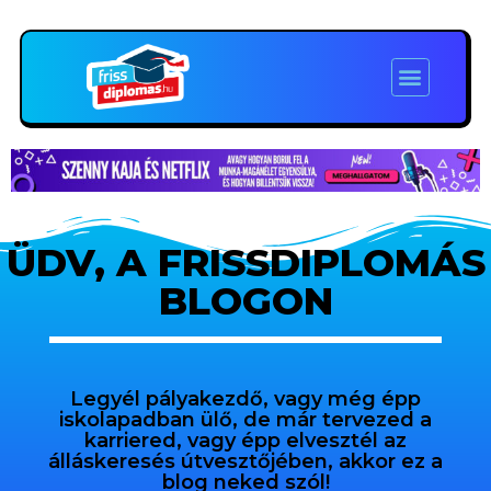
ÜDV, A FRISSDIPLOMÁS
BLOGON
Legyél pályakezdő, vagy még épp
iskolapadban ülő, de már tervezed a
karriered, vagy épp elvesztél az
álláskeresés útvesztőjében, akkor ez a
blog neked szól!