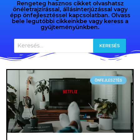
Rengeteg hasznos cikket olvashatsz
önéletrajzírással, állásinterjúzással vagy
épp önfejlesztéssel kapcsolatban. Olvass
bele legutóbbi cikkeinkbe vagy keress a
gyűjteményünkben.
ÖNFEJLESZTÉS