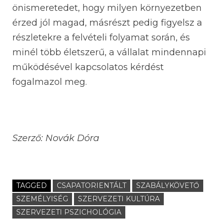
önismeretedet, hogy milyen környezetben
érzed jól magad, másrészt pedig figyelsz a
részletekre a felvételi folyamat során, és
minél több életszerű, a vállalat mindennapi
működésével kapcsolatos kérdést
fogalmazol meg.
Szerző: Novák Dóra
TAGGED
CSAPATORIENTÁLT
SZABÁLYKÖVETŐ
SZEMÉLYISÉG
SZERVEZETI KULTÚRA
SZERVEZETI PSZICHOLÓGIA