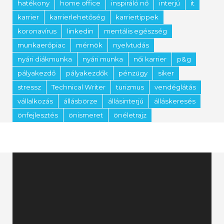
hatékony
home office
inspiráló nő
interjú
it
karrier
karrierlehetőség
karriertippek
koronavírus
linkedin
mentális egészség
munkaerőpiac
mérnök
nyelvtudás
nyári diákmunka
nyári munka
női karrier
p&g
pályakezdő
pályakezdők
pénzügy
siker
stressz
Technical Writer
turizmus
vendéglátás
vállalkozás
állásbörze
állásinterjú
álláskeresés
önfejlesztés
önismeret
önéletrajz
Videólejátszó