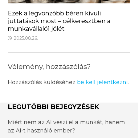
Ezek a legvonzóbb béren kívüli
juttatások most – célkeresztben a
munkavállalói jólét
2025.08.26.
Vélemény, hozzászólás?
Hozzászólás küldéséhez
be kell jelentkezni
.
LEGUTÓBBI BEJEGYZÉSEK
Miért nem az AI veszi el a munkát, hanem
az AI-t használó ember?