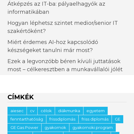
Átképzés az IT-ba: pályaelhagyók az
informatikában
Hogyan léphetsz szintet medior/senior IT
szakértőként?
Miért érdemes AI-hoz kapcsolódó
készségeket tanulni már most?
Ezek a legvonzóbb béren kívüli juttatások
most – célkeresztben a munkavállalói jólét
CÍMKÉK
aiesec
cv
célok
diákmunka
egyetem
fenntarthatóság
frissdiplomás
friss diplomás
GE
GE Gas Power
gyakornok
gyakornoki program