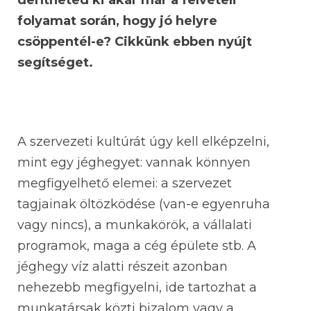
derítheted ki akár már a felvételi
folyamat során, hogy jó helyre
csöppentél-e? Cikkünk ebben nyújt
segítséget.
A szervezeti kultúrát úgy kell elképzelni,
mint egy jéghegyet: vannak könnyen
megfigyelhető elemei: a szervezet
tagjainak öltözködése (van-e egyenruha
vagy nincs), a munkakörök, a vállalati
programok, maga a cég épülete stb. A
jéghegy víz alatti részeit azonban
nehezebb megfigyelni, ide tartozhat a
munkatársak közti bizalom vagy a