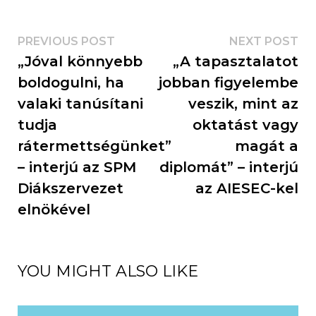
PREVIOUS POST
NEXT POST
„Jóval könnyebb
„A tapasztalatot
boldogulni, ha
jobban figyelembe
valaki tanúsítani
veszik, mint az
tudja
oktatást vagy
rátermettségünket”
magát a
– interjú az SPM
diplomát” – interjú
Diákszervezet
az AIESEC-kel
elnökével
YOU MIGHT ALSO LIKE