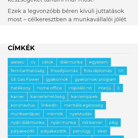
Ezek a legvonzóbb béren kívüli juttatások
most – célkeresztben a munkavállalói jólét
CÍMKÉK
aiesec
cv
célok
diákmunka
egyetem
fenntarthatóság
frissdiplomás
friss diplomás
GE
GE Gas Power
gyakornok
gyakornoki program
hatékony
home office
inspiráló nő
interjú
it
karrier
karrierlehetőség
karriertippek
koronavírus
linkedin
mentális egészség
munkaerőpiac
mérnök
nyelvtudás
nyári diákmunka
nyári munka
női karrier
p&g
pályakezdő
pályakezdők
pénzügy
siker