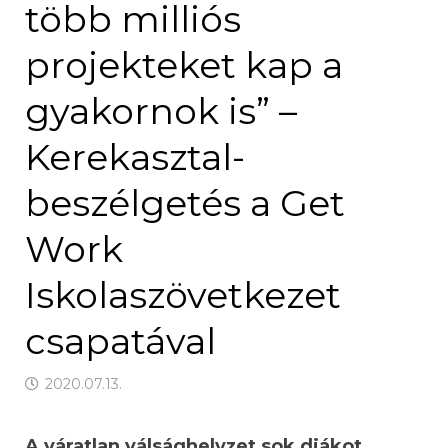
több milliós
projekteket kap a
gyakornok is” –
Kerekasztal-
beszélgetés a Get
Work
Iskolaszövetkezet
csapatával
2020.07.13.
A váratlan válsághelyzet sok diákot