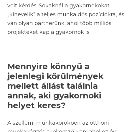
volt kérdés. Sokaknál a gyakornokokat
„kinevelik” a teljes munkaidős pozíciókra, és
van olyan partnerünk, ahol több milliós
projekteket kap a gyakornok is.
Mennyire könnyű a
jelenlegi körülmények
mellett állást találnia
annak, aki gyakornoki
helyet keres?
A szellemi munkakörökben az otthoni
munkavégzés a jellemző, van, ahol ez év