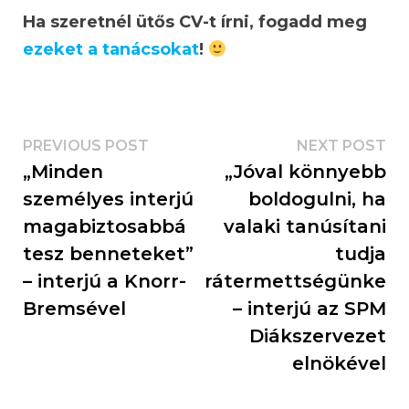
Ha szeretnél ütős CV-t írni, fogadd meg
ezeket a tanácsokat
!
PREVIOUS POST
NEXT POST
„Minden
„Jóval könnyebb
személyes interjú
boldogulni, ha
magabiztosabbá
valaki tanúsítani
tesz benneteket”
tudja
– interjú a Knorr-
rátermettségünket”
Bremsével
– interjú az SPM
Diákszervezet
elnökével