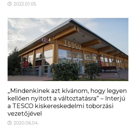
2022.01.05.
„Mindenkinek azt kívánom, hogy legyen
kellően nyitott a változtatásra” – Interjú
a TESCO kiskereskedelmi toborzási
vezetőjével
2020.06.04.