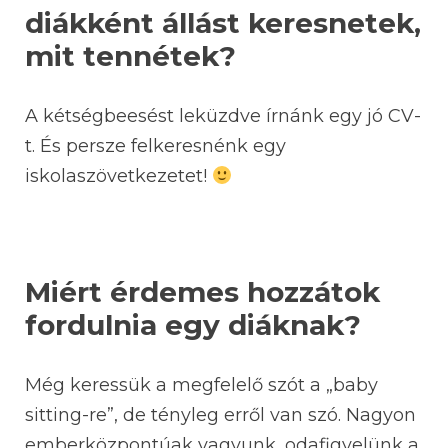
diákként állást keresnetek,
mit tennétek?
A kétségbeesést leküzdve írnánk egy jó CV-
t. És persze felkeresnénk egy
iskolaszövetkezetet!
Miért érdemes hozzátok
fordulnia egy diáknak?
Még keressük a megfelelő szót a „baby
sitting-re”, de tényleg erről van szó. Nagyon
emberközpontúak vagyunk, odafigyelünk a