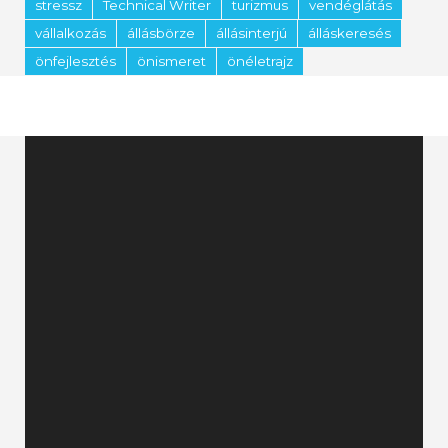
stressz
Technical Writer
turizmus
vendéglátás
vállalkozás
állásbörze
állásinterjú
álláskeresés
önfejlesztés
önismeret
önéletrajz
Videólejátszó