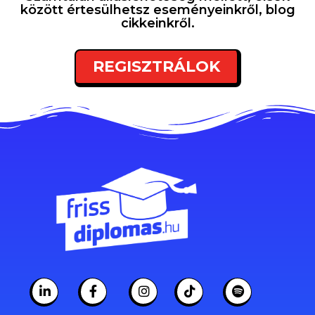
között értesülhetsz eseményeinkről, blog
cikkeinkről.
REGISZTRÁLOK