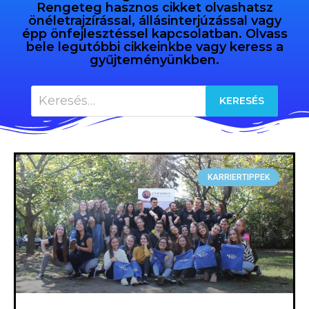
Rengeteg hasznos cikket olvashatsz
önéletrajzírással, állásinterjúzással vagy
épp önfejlesztéssel kapcsolatban. Olvass
bele legutóbbi cikkeinkbe vagy keress a
gyűjteményünkben.
KARRIERTIPPEK