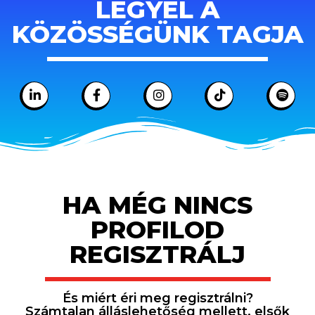
LEGYÉL A
KÖZÖSSÉGÜNK TAGJA
HA MÉG NINCS
PROFILOD
REGISZTRÁLJ
És miért éri meg regisztrálni?
Számtalan álláslehetőség mellett, elsők