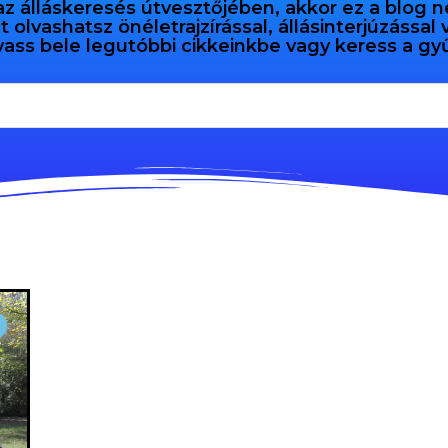
az álláskeresés útvesztőjében, akkor ez a blog n
olvashatsz önéletrajzírással, állásinterjúzással
vass bele legutóbbi cikkeinkbe vagy keress a 