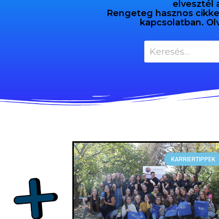
elvesztél 
Rengeteg hasznos cikket 
kapcsolatban. Ol
KARRIERTIPPEK