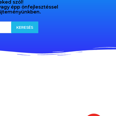
eked szól!
 vagy épp önfejlesztéssel
gyűjteményünkben.