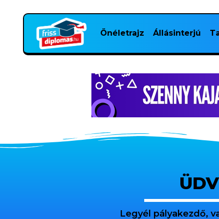
Önéletrajz
Állásinterjú
Ta
ÜDV
Legyél pályakezdő, v