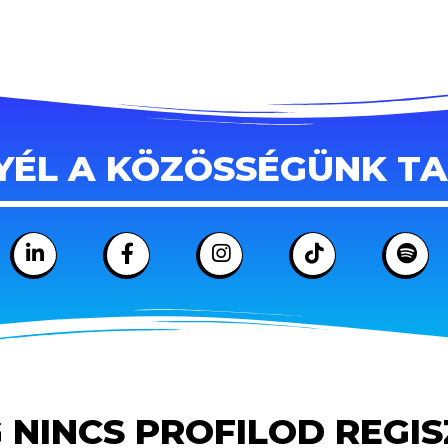
YÉL A KÖZÖSSÉGÜNK T
 NINCS PROFILOD REGI