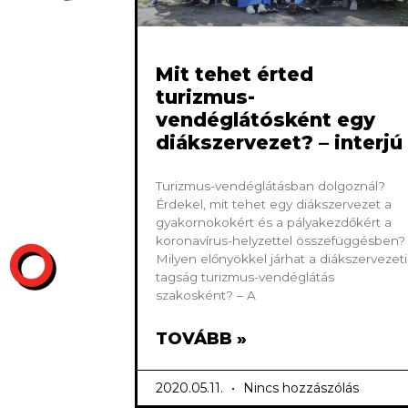
Mit tehet érted
turizmus-
vendéglátósként egy
diákszervezet? – interjú
Turizmus-vendéglátásban dolgoznál?
Érdekel, mit tehet egy diákszervezet a
gyakornokokért és a pályakezdőkért a
koronavírus-helyzettel összefüggésben?
Milyen előnyökkel járhat a diákszervezeti
tagság turizmus-vendéglátás
szakosként? – A
TOVÁBB »
2020.05.11.
Nincs hozzászólás