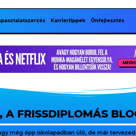
pasztalatszerzés
Karriertippek
Önfejlesztés
, A FRISSDIPLOMÁS BL
agy még épp iskolapadban ülő, de már tervezed 