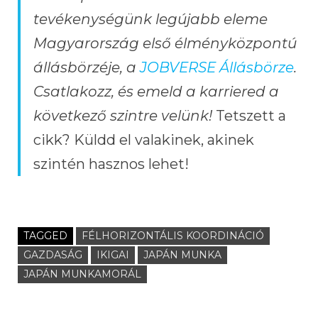
tevékenységünk legújabb eleme
Magyarország első élményközpontú
állásbörzéje, a
JOBVERSE Állásbörze
.
Csatlakozz, és emeld a karriered a
következő szintre velünk!
Tetszett a
cikk? Küldd el valakinek, akinek
szintén hasznos lehet!
TAGGED
FÉLHORIZONTÁLIS KOORDINÁCIÓ
GAZDASÁG
IKIGAI
JAPÁN MUNKA
JAPÁN MUNKAMORÁL