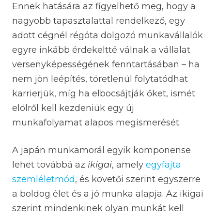
Ennek hatására az figyelhető meg, hogy a
nagyobb tapasztalattal rendelkező, egy
adott cégnél régóta dolgozó munkavállalók
egyre inkább érdekeltté válnak a vállalat
versenyképességének fenntartásában – ha
nem jön leépítés, töretlenül folytatódhat
karrierjük, míg ha elbocsájtják őket, ismét
elölről kell kezdeniük egy új
munkafolyamat alapos megismerését.
A japán munkamorál egyik komponense
lehet továbbá az
ikigai
, amely
egyfajta
szemléletmód
, és követői szerint egyszerre
a boldog élet és a jó munka alapja. Az ikigai
szerint mindenkinek olyan munkát kell