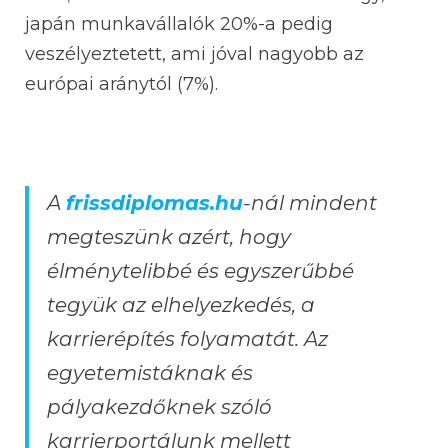
japán munkavállalók 20%-a pedig
veszélyeztetett, ami jóval nagyobb az
európai aránytól (7%).
A
frissdiplomas.hu
-nál mindent
megteszünk azért, hogy
élménytelibbé és egyszerűbbé
tegyük az elhelyezkedés, a
karrierépítés folyamatát. Az
egyetemistáknak és
pályakezdőknek szóló
karrierportálunk mellett