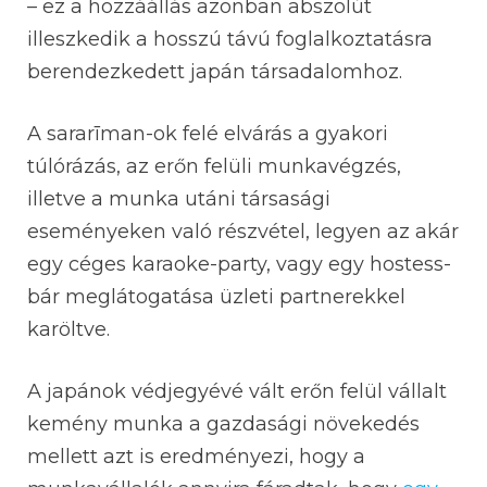
– ez a hozzáállás azonban abszolút
illeszkedik a hosszú távú foglalkoztatásra
berendezkedett japán társadalomhoz.
A sararīman-ok felé elvárás a gyakori
túlórázás, az erőn felüli munkavégzés,
illetve a munka utáni társasági
eseményeken való részvétel, legyen az akár
egy céges karaoke-party, vagy egy hostess-
bár meglátogatása üzleti partnerekkel
karöltve.
A japánok védjegyévé vált erőn felül vállalt
kemény munka a gazdasági növekedés
mellett azt is eredményezi, hogy a