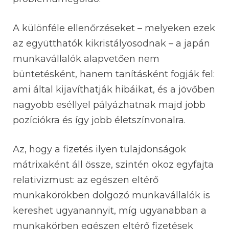
A különféle ellenőrzéseket – melyeken ezek
az együtthatók kikristályosodnak – a japán
munkavállalók alapvetően nem
büntetésként, hanem tanításként fogják fel:
ami által kijavíthatják hibáikat, és a jövőben
nagyobb eséllyel pályázhatnak majd jobb
pozíciókra és így jobb életszínvonalra.
Az, hogy a fizetés ilyen tulajdonságok
mátrixaként áll össze, szintén okoz egyfajta
relativizmust: az egészen eltérő
munkakörökben dolgozó munkavállalók is
kereshet ugyanannyit, míg ugyanabban a
munkakörben egészen eltérő fizetések