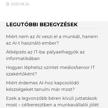
2025.08.26.
LEGUTÓBBI BEJEGYZÉSEK
Miért nem az AI veszi el a munkát, hanem
az AI-t használó ember?
Átképzés az IT-ba: pályaelhagyók az
informatikában
Hogyan léphetsz szintet medior/senior IT
szakértőként?
Miért érdemes AI-hoz kapcsolódó
készségeket tanulni már most?
Ezek a legvonzóbb béren kívüli juttatások
most – célkeresztben a munkavállalói jólét