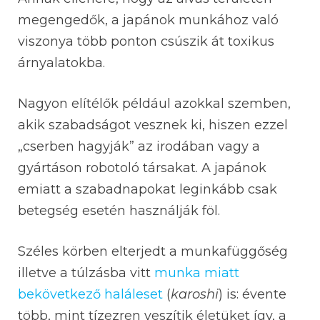
megengedők, a japánok munkához való
viszonya több ponton csúszik át toxikus
árnyalatokba.
Nagyon elítélők például azokkal szemben,
akik szabadságot vesznek ki, hiszen ezzel
„cserben hagyják” az irodában vagy a
gyártáson robotoló társakat. A japánok
emiatt a szabadnapokat leginkább csak
betegség esetén használják föl.
Széles körben elterjedt a munkafüggőség
illetve a túlzásba vitt
munka miatt
bekövetkező haláleset
(
karoshi
) is: évente
több, mint tízezren veszítik életüket így, a