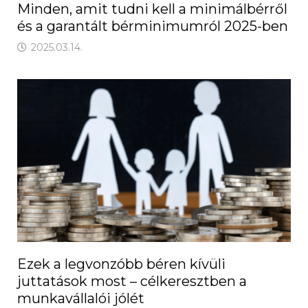
Minden, amit tudni kell a minimálbérről
és a garantált bérminimumról 2025-ben
2025.03.14.
Ezek a legvonzóbb béren kívüli
juttatások most – célkeresztben a
munkavállalói jólét