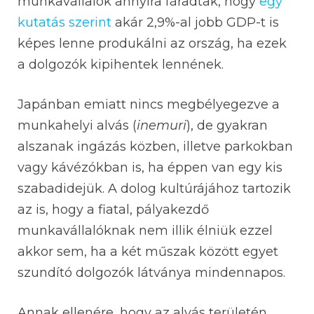
munkavállalók annyira fáradtak, hogy
egy
kutatás szerint
akár 2,9%-al jobb GDP-t is
képes lenne produkálni az ország, ha ezek
a dolgozók kipihentek lennének.
Japánban emiatt nincs megbélyegezve a
munkahelyi alvás (
inemuri
), de gyakran
alszanak ingázás közben, illetve parkokban
vagy kávézókban is, ha éppen van egy kis
szabadidejük. A dolog kultúrájához tartozik
az is, hogy a fiatal, pályakezdő
munkavállalóknak nem illik élniük ezzel
akkor sem, ha a két műszak között egyet
szundító dolgozók látványa mindennapos.
Annak ellenére, hogy az alvás területén