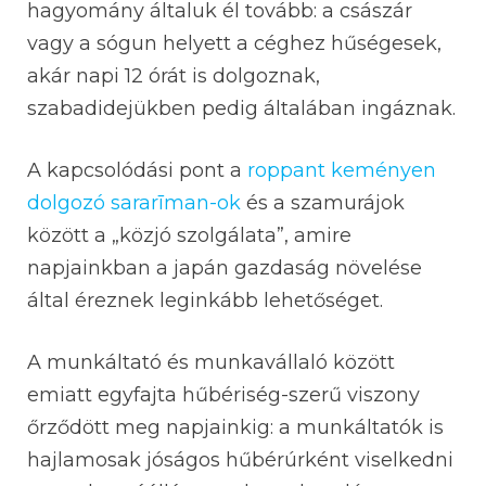
hagyomány általuk él tovább: a császár
vagy a sógun helyett a céghez hűségesek,
akár napi 12 órát is dolgoznak,
szabadidejükben pedig általában ingáznak.
A kapcsolódási pont a
roppant keményen
dolgozó sararīman-ok
és a szamurájok
között a „közjó szolgálata”, amire
napjainkban a japán gazdaság növelése
által éreznek leginkább lehetőséget.
A munkáltató és munkavállaló között
emiatt egyfajta hűbériség-szerű viszony
őrződött meg napjainkig: a munkáltatók is
hajlamosak jóságos hűbérúrként viselkedni