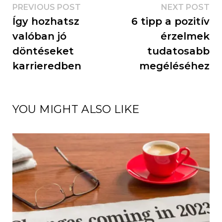
PREVIOUS POST
NEXT POST
Így hozhatsz
6 tipp a pozitív
valóban jó
érzelmek
döntéseket
tudatosabb
karrieredben
megéléséhez
YOU MIGHT ALSO LIKE