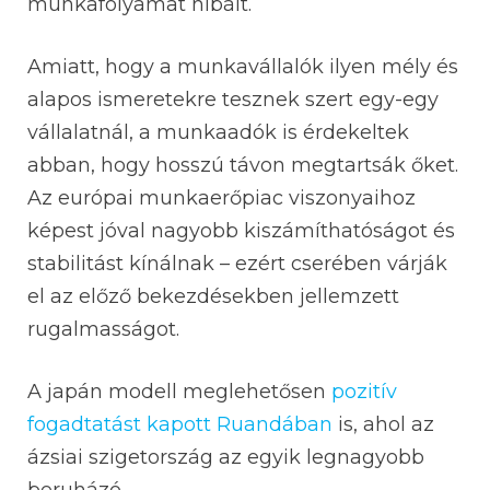
munkafolyamat hibáit.
Amiatt, hogy a munkavállalók ilyen mély és
alapos ismeretekre tesznek szert egy-egy
vállalatnál, a munkaadók is érdekeltek
abban, hogy hosszú távon megtartsák őket.
Az európai munkaerőpiac viszonyaihoz
képest jóval nagyobb kiszámíthatóságot és
stabilitást kínálnak – ezért cserében várják
el az előző bekezdésekben jellemzett
rugalmasságot.
A japán modell meglehetősen
pozitív
fogadtatást kapott Ruandában
is, ahol az
ázsiai szigetország az egyik legnagyobb
beruházó.