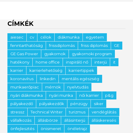
CÍMKÉK
aiesec
cv
célok
diákmunka
egyetem
fenntarthatóság
frissdiplomás
friss diplomás
GE
GE Gas Power
gyakornok
gyakornoki program
hatékony
home office
inspiráló nő
interjú
it
karrier
karrierlehetőség
karriertippek
koronavírus
linkedin
mentális egészség
munkaerőpiac
mérnök
nyelvtudás
nyári diákmunka
nyári munka
női karrier
p&g
pályakezdő
pályakezdők
pénzügy
siker
stressz
Technical Writer
turizmus
vendéglátás
vállalkozás
állásbörze
állásinterjú
álláskeresés
önfejlesztés
önismeret
önéletrajz