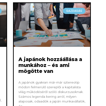
GAZDASÁG
A japánok hozzáállása a
munkához – és ami
mögötte van
A japánok gyakran már-már sztereotip
módon felmerülő szereplői a kapitalista
világ működéséről szóló diskurzusoknak.
Számos legenda kering arról, milyen
,
alaposak, odaadók a japán munkavállalók,
és