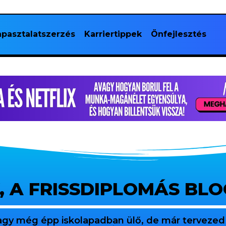
pasztalatszerzés
Karriertippek
Önfejlesztés
, A FRISSDIPLOMÁS BL
agy még épp iskolapadban ülő, de már tervezed 