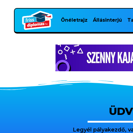
Önéletrajz
Állásinterjú
Ta
ÜDV
Legyél pályakezdő, v