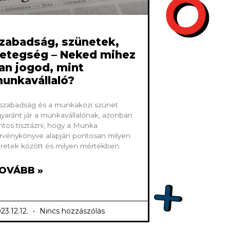
zabadság, szünetek,
etegség – Neked mihez
an jogod, mint
unkavállaló?
szabadság és a munkaközi szünet
yaránt jár a munkavállalónak, azonban
ntos tisztázni, hogy a Munka
rvénykönyve alapján pontosan milyen
retek között és milyen mértékben.
OVÁBB »
23.12.12.
Nincs hozzászólás