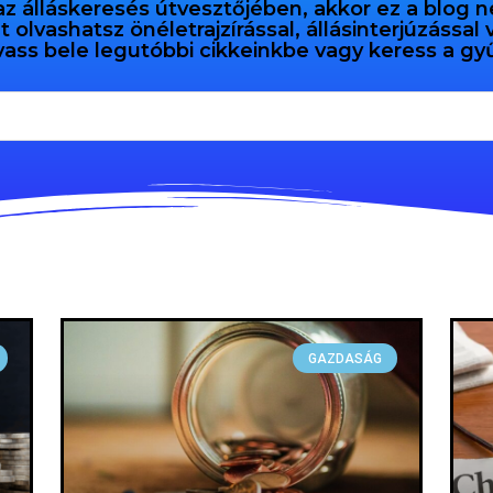
az álláskeresés útvesztőjében, akkor ez a blog n
olvashatsz önéletrajzírással, állásinterjúzással
vass bele legutóbbi cikkeinkbe vagy keress a 
GAZDASÁG