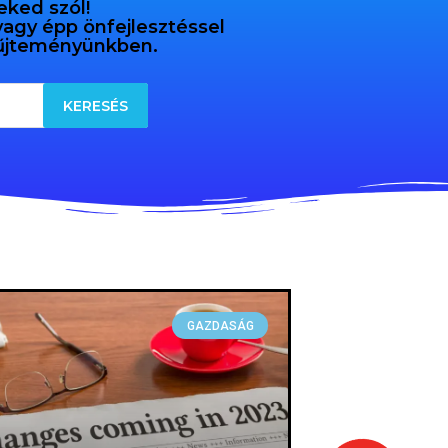
eked szól!
 vagy épp önfejlesztéssel
gyűjteményünkben.
GAZDASÁG