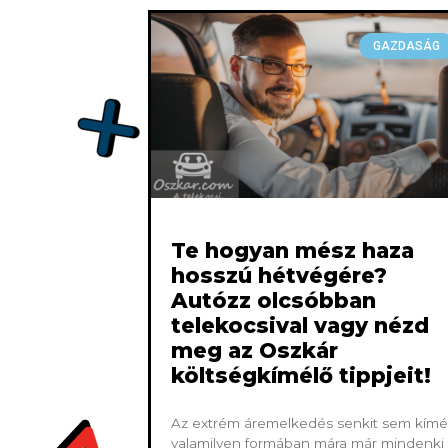
GAZDASÁG
Te hogyan mész haza
hosszú hétvégére?
Autózz olcsóbban
telekocsival vagy nézd
meg az Oszkár
költségkímélő tippjeit!
Az extrém áremelkedés senkit sem kímél
valamilyen formában mára már mindenki