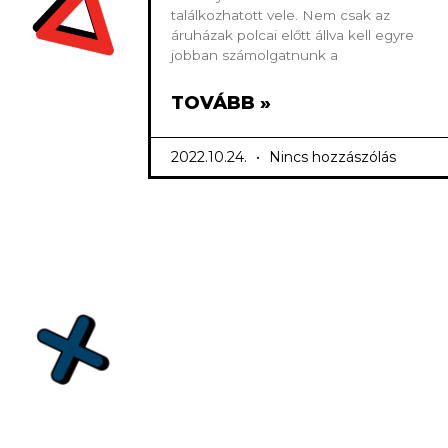
találkozhatott vele. Nem csak az
áruházak polcai előtt állva kell egyre
jobban számolgatnunk a
TOVÁBB »
2022.10.24.
Nincs hozzászólás