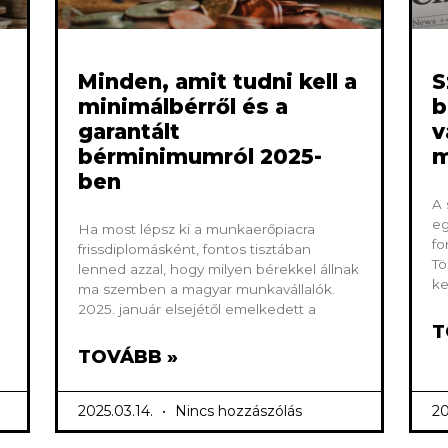
Minden, amit tudni kell a
S
minimálbérről és a
b
garantált
v
bérminimumról 2025-
m
ben
A 
eg
Ha most lépsz ki a munkaerőpiacra
fo
frissdiplomásként, fontos tisztában
Tö
lenned azzal, hogy milyen bérekkel állnak
ke
ma szemben a magyar munkavállalók.
2025. január elsejétől emelkedett a
T
TOVÁBB »
2025.03.14.
Nincs hozzászólás
20