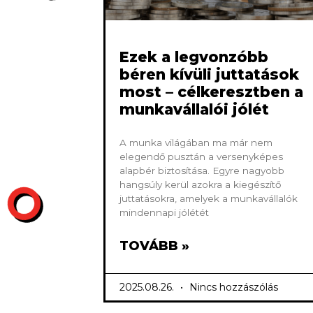
Ezek a legvonzóbb
béren kívüli juttatások
most – célkeresztben a
munkavállalói jólét
A munka világában ma már nem
elegendő pusztán a versenyképes
alapbér biztosítása. Egyre nagyobb
hangsúly kerül azokra a kiegészítő
juttatásokra, amelyek a munkavállalók
mindennapi jólétét
TOVÁBB »
2025.08.26.
Nincs hozzászólás