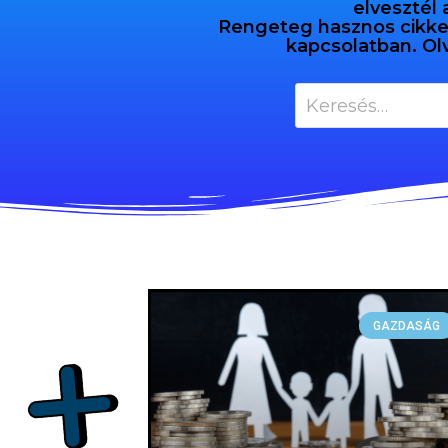
elvesztél 
Rengeteg hasznos cikket 
kapcsolatban. Ol
GAZDASÁG