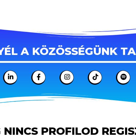
YÉL A KÖZÖSSÉGÜNK T
 NINCS PROFILOD REGI