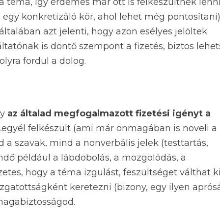
a téma, így érdemes már ott is felkészültnek lenni
 egy konkretizáló kör, ahol lehet még pontosítani)
általában azt jelenti, hogy azon esélyes jelöltek
ltatónak is döntő szempont a fizetés, biztos lehet
lyra fordul a dolog.
gy
az általad megfogalmazott fizetési igényt a
 Legyél felkészült (ami már önmagában is növeli a
d a szavak, mind a nonverbális jelek (testtartás,
ndő például a lábdobolás, a mozgolódás, a
tes, hogy a téma izgulást, feszültséget válthat k
izgatottságként keretezni (bizony, egy ilyen aprós
a magabiztosságod.