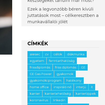
készségeket tanulni már most?
Ezek a legvonzóbb béren kívüli
juttatások most – célkeresztben a
munkavállalói jólét
CÍMKÉK
aiesec
cv
célok
diákmunka
egyetem
fenntarthatóság
frissdiplomás
friss diplomás
GE
GE Gas Power
gyakornok
gyakornoki program
hatékony
home office
inspiráló nő
interjú
it
karrier
karrierlehetőség
karriertippek
koronavírus
linkedin