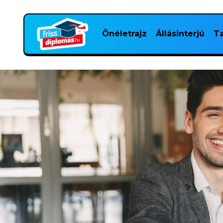
Önéletrajz
Állásinterjú
Ta