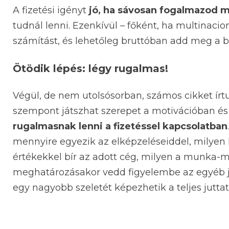
A fizetési igényt
jó, ha sávosan fogalmazod 
tudnál lenni. Ezenkívül – főként, ha multinacio
számítást, és lehetőleg bruttóban add meg a b
Ötödik lépés: légy rugalmas!
Végül, de nem utolsósorban, számos cikket írt
szempont játszhat szerepet a motivációban és
rugalmasnak lenni a fizetéssel kapcsolatban
mennyire egyezik az elképzeléseiddel, milyen k
értékekkel bír az adott cég, milyen a munka-m
meghatározásakor vedd figyelembe az egyéb jut
egy nagyobb szeletét képezhetik a teljes jutt