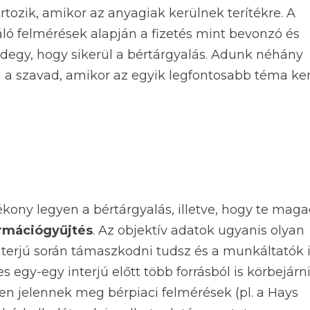
rtozik, amikor az anyagiak kerülnek terítékre. A
ló felmérések alapján a fizetés mint bevonzó és
degy, hogy sikerül a bértárgyalás. Adunk néhány
i a szavad, amikor az egyik legfontosabb téma ke
kony legyen a bértárgyalás, illetve, hogy te mag
rmációgyűjtés
. Az objektív adatok ugyanis olyan
terjú során támaszkodni tudsz és a munkáltatók 
egy-egy interjú előtt több forrásból is körbejárni
en jelennek meg bérpiaci felmérések (pl. a Hays