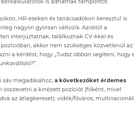
tő bérkalkulátorok is adhatnak támpontot.
sökön, HR-eseken és tanácsadókon keresztül is
enleg nagyon gyorsan változik. Azoktól a
nten interjúztatnak, találkoznak CV-kkel és
ó pozícióban, akkor nem szükséges közvetlenül az
azni a kérdést, hogy
„Tudsz abban segíteni, hogy 
unkavállaló?”
.
ési sáv megadásához,
a következőket érdemes
összevetni a kinézett pozíciót (főként, mivel
a az átlagkereset): vidék/főváros, multinacionál