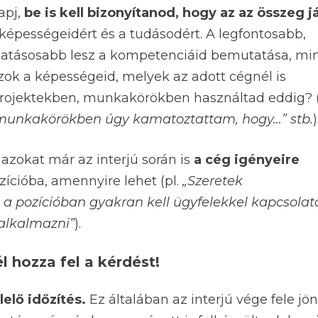
apj,
be is kell bizonyítanod, hogy az az összeg j
a képességeidért és a tudásodért. A legfontosabb,
hatásosabb lesz a kompetenciáid bemutatása, mi
zok a képességeid, melyek az adott cégnél is
rojektekben, munkakörökben használtad eddig? (
ő munkakörökben úgy kamatoztattam, hogy…” stb.
)
azokat már az interjú során is
a cég igényeire
zícióba, amennyire lehet (pl.
„Szeretek
a pozícióban gyakran kell ügyfelekkel kapcsolat
alkalmazni”
).
 hozza fel a kérdést!
elő időzítés.
Ez általában az interjú vége fele jön