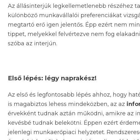
Az állásinterjúk legkellemetlenebb részéhez ta
különböző munkavállalói preferenciákat vizsgá
megtartó erő igen jelentős. Épp ezért nem min
tippet, melyekkel felvértezve nem fog elakadn
szóba az interjún.
Első lépés: légy naprakész!
Az első és legfontosabb lépés ahhoz, hogy haté
is magabiztos lehess mindeközben, az az
info
érvekként tudnak aztán működni, amikre az in
kevésbé tudnak belekötni. Éppen ezért érdemes 
jelenlegi munkaerőpiaci helyzetet. Rendszeres