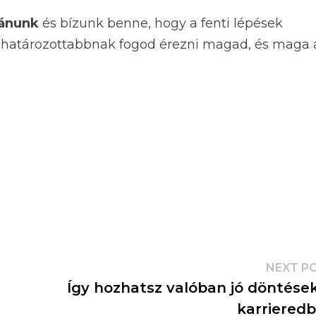
vánunk
és bízunk benne, hogy a fenti lépések
l határozottabbnak fogod érezni magad, és maga 
NEXT P
Így hozhatsz valóban jó döntése
karriered