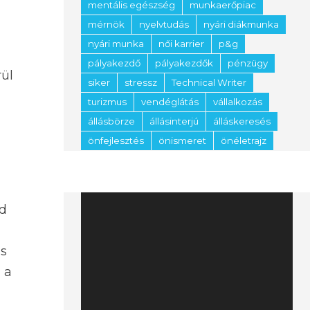
mentális egészség
munkaerőpiac
mérnök
nyelvtudás
nyári diákmunka
nyári munka
női karrier
p&g
pályakezdő
pályakezdők
pénzügy
rül
siker
stressz
Technical Writer
turizmus
vendéglátás
vállalkozás
állásbörze
állásinterjú
álláskeresés
önfejlesztés
önismeret
önéletrajz
Videólejátszó
ad
is
 a