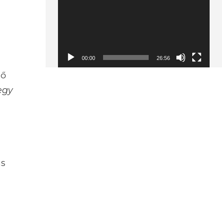
00:00
26:56
 ő
egy
is