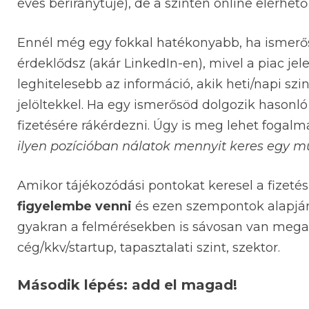
éves bériránytűje), de a szintén online elérhe
Ennél még egy fokkal hatékonyabb, ha ismerő
érdeklődsz (akár LinkedIn-en), mivel a piac jel
leghitelesebb az információ, akik heti/napi szi
jelöltekkel. Ha egy ismerősöd dolgozik hasonl
fizetésére rákérdezni. Úgy is meg lehet fogalm
ilyen pozícióban nálatok mennyit keres egy m
Amikor tájékozódási pontokat keresel a fizet
figyelembe venni
és ezen szempontok alapján 
gyakran a felmérésekben is sávosan van megadv
cég/kkv/startup, tapasztalati szint, szektor.
Második lépés: add el magad!