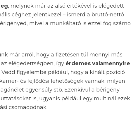
meg
, melynek már az alsó értékével is elégedett
nális céghez jelentkezel – ismerd a bruttó-nettó
érigényed, mivel a munkáltató is ezzel fog számol
unk már arról, hogy a fizetésen túl mennyi más
 az elégedettségben, így
érdemes valamennyire
. Vedd figyelembe például, hogy a kínált pozíció
arrier- és fejlődési lehetőségek vannak, milyen
agánélet egyensúly stb. Ezenkívül a bérigény
tatásokat is, ugyanis például egy multinál ezek 
atási csomagodnak.