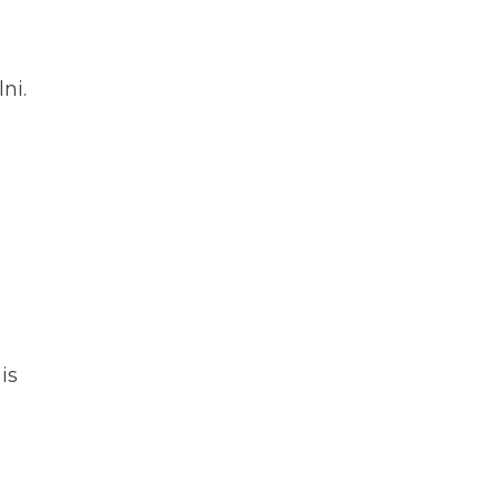
ni.
is