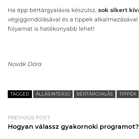
Ha épp bértárgyalásra készülsz,
sok sikert kí
végiggondolásával és a tippek alkalmazásáva
folyamat is hatékonyabb lehet!
Novák Dóra
TAGGED
ÁLLÁSINTERJÚ
BÉRTÁRGYALÁS
TIPPEK
PREVIOUS POST
Hogyan válassz gyakornoki programot?