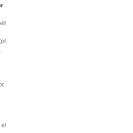
ár
nél
pl.
.
ot
 el