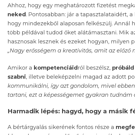
Ahhoz, hogy egy meghatározott fizetést megk
neked
. Pontosabban: jár a tapasztalataidért, 
hogy mindezekből alaposan felkészülj. Annál 
több példával tudod őket alátámasztani. Mik a
hasznosak lesznek és ezeket hogyan, milyen p
„Nagy erősségem a kreativitás, amit az előz
Amikor a
kompetenciáid
ról beszélsz,
próbáld
szabni
, illetve beleképzelni magad az adott po
kommunikálni, így azt gondolom, mivel ebben 
tartani, ezt a képességemet gyakran tudnám 
Harmadik lépés: hagyd, hogy a másik fél
A bértárgyalás sikerének fontos része a
megfel