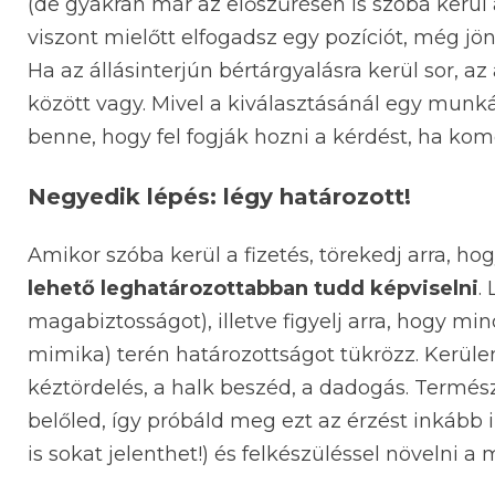
(de gyakran már az előszűrésen is szóba kerül 
viszont mielőtt elfogadsz egy pozíciót, még jön
Ha az állásinterjún bértárgyalásra kerül sor, az 
között vagy. Mivel a kiválasztásánál egy munká
benne, hogy fel fogják hozni a kérdést, ha komo
Negyedik lépés: légy határozott!
Amikor szóba kerül a fizetés, törekedj arra, ho
lehető leghatározottabban tudd képviselni
.
magabiztosságot), illetve figyelj arra, hogy min
mimika) terén határozottságot tükrözz. Kerüle
kéztördelés, a halk beszéd, a dadogás. Természe
belőled, így próbáld meg ezt az érzést inkább 
is sokat jelenthet!) és felkészüléssel növelni 