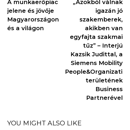
A munkaerőpiac
„Azokból válnak
jelene és jövője
igazán jó
Magyarországon
szakemberek,
és a világon
akikben van
egyfajta szakmai
tűz” – Interjú
Kazsik Judittal, a
Siemens Mobility
People&Organizatio
területének
Business
Partnerével
YOU MIGHT ALSO LIKE