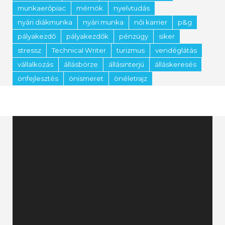
munkaerőpiac
mérnök
nyelvtudás
nyári diákmunka
nyári munka
női karrier
p&g
pályakezdő
pályakezdők
pénzügy
siker
stressz
Technical Writer
turizmus
vendéglátás
vállalkozás
állásbörze
állásinterjú
álláskeresés
önfejlesztés
önismeret
önéletrajz
Videólejátszó