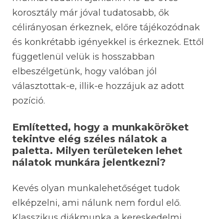
korosztály már jóval tudatosabb, ők
célirányosan érkeznek, előre tájékozódnak
és konkrétabb igényekkel is érkeznek. Ettől
függetlenül velük is hosszabban
elbeszélgetünk, hogy valóban jól
választottak-e, illik-e hozzájuk az adott
pozíció.
Említetted, hogy a munkaköröket
tekintve elég széles nálatok a
paletta. Milyen területeken lehet
nálatok munkára jelentkezni?
Kevés olyan munkalehetőséget tudok
elképzelni, ami nálunk nem fordul elő.
Klasszikus diákmunka a kereskedelmi