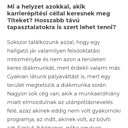
Mi a helyzet azokkal, akik
karrierépítési céllal keresnek meg
Titeket? Hosszabb távú
tapasztalatokra is szert lehet tenni?
Sokszor találkozunk azzal, hogy egy
hallgató jár valamilyen felsőoktatási
intézménybe és nem azon a területen
keres diákmunkát, mert érdekli valami más.
Gyakran látunk pályaváltást is, mert egy
terület megtetszik a diákmunka során.
Nagyon sok cég van, akik a munkaerőhiány
miatt elmozdulnak az utánpótlásnevelés
felé, azaz akinek eddig nem volt gyakornoki
programja, az indít, akinek volt, az bővíti
azt. Ezek 6-9 hónapos, néha egyéves