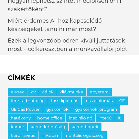
Hogyan léphetsz szintet medior/senior IT
szakértőként?
Miért érdemes AI-hoz kapcsolódó
készségeket tanulni már most?
Ezek a legvonzóbb béren kívüli juttatások
most – célkeresztben a munkavállalói jólét
CÍMKÉK
aiesec
cv
célok
diákmunka
egyetem
fenntarthatóság
frissdiplomás
friss diplomás
GE
GE Gas Power
gyakornok
gyakornoki program
hatékony
home office
inspiráló nő
interjú
it
karrier
karrierlehetőség
karriertippek
koronavírus
linkedin
mentális egészség