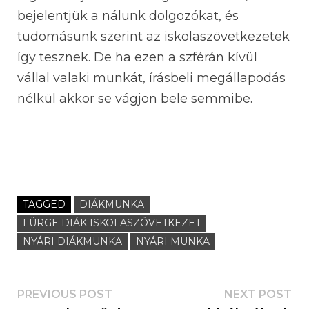
bejelentjük a nálunk dolgozókat, és
tudomásunk szerint az iskolaszövetkezetek
így tesznek. De ha ezen a szférán kívül
vállal valaki munkát, írásbeli megállapodás
nélkül akkor se vágjon bele semmibe.
TAGGED
DIÁKMUNKA
FÜRGE DIÁK ISKOLASZÖVETKEZET
NYÁRI DIÁKMUNKA
NYÁRI MUNKA
PREVIOUS POST
NEXT POST