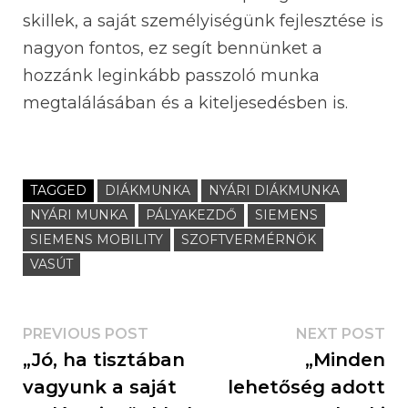
skillek, a saját személyiségünk fejlesztése is
nagyon fontos, ez segít bennünket a
hozzánk leginkább passzoló munka
megtalálásában és a kiteljesedésben is.
TAGGED
DIÁKMUNKA
NYÁRI DIÁKMUNKA
NYÁRI MUNKA
PÁLYAKEZDŐ
SIEMENS
SIEMENS MOBILITY
SZOFTVERMÉRNÖK
VASÚT
PREVIOUS POST
NEXT POST
„Jó, ha tisztában
„Minden
vagyunk a saját
lehetőség adott