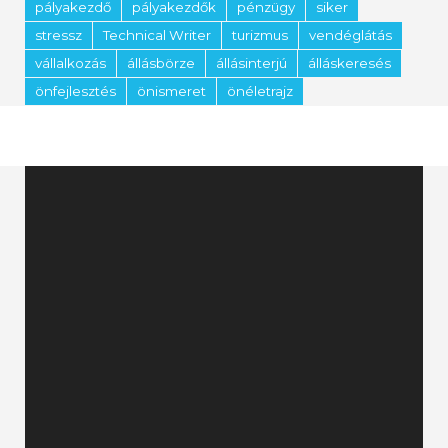
pályakezdő
pályakezdők
pénzügy
siker
stressz
Technical Writer
turizmus
vendéglátás
vállalkozás
állásbörze
állásinterjú
álláskeresés
önfejlesztés
önismeret
önéletrajz
Videólejátszó