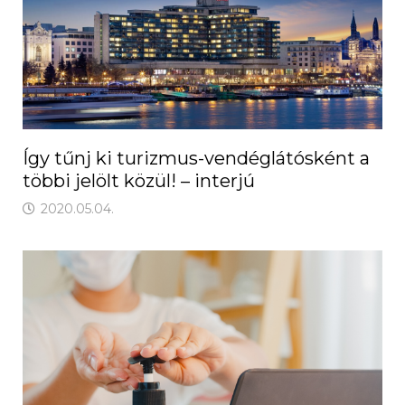
Így tűnj ki turizmus-vendéglátósként a
többi jelölt közül! – interjú
2020.05.04.