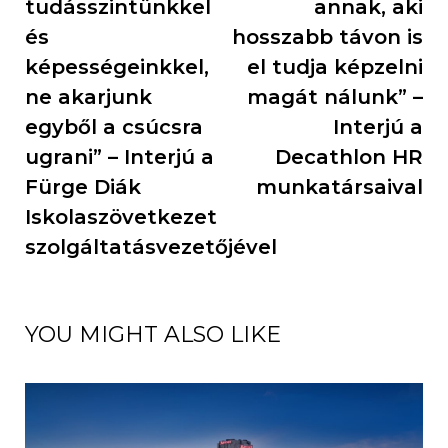
tudásszintünkkel
annak, aki
és
hosszabb távon is
képességeinkkel,
el tudja képzelni
ne akarjunk
magát nálunk” –
egyből a csúcsra
Interjú a
ugrani” – Interjú a
Decathlon HR
Fürge Diák
munkatársaival
Iskolaszövetkezet
szolgáltatásvezetőjével
YOU MIGHT ALSO LIKE