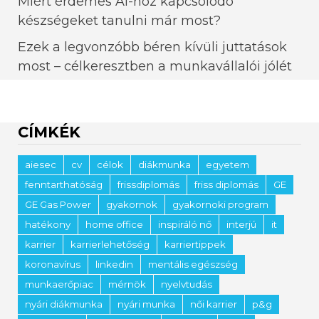
Miért érdemes AI-hoz kapcsolódó
készségeket tanulni már most?
Ezek a legvonzóbb béren kívüli juttatások
most – célkeresztben a munkavállalói jólét
CÍMKÉK
aiesec
cv
célok
diákmunka
egyetem
fenntarthatóság
frissdiplomás
friss diplomás
GE
GE Gas Power
gyakornok
gyakornoki program
hatékony
home office
inspiráló nő
interjú
it
karrier
karrierlehetőség
karriertippek
koronavírus
linkedin
mentális egészség
munkaerőpiac
mérnök
nyelvtudás
nyári diákmunka
nyári munka
női karrier
p&g