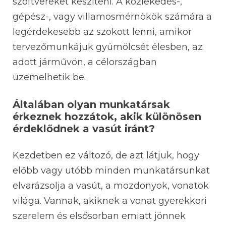
szoftvereket készíteni. A közlekedés-,
gépész-, vagy villamosmérnökök számára a
legérdekesebb az szokott lenni, amikor
tervezőmunkájuk gyümölcsét élesben, az
adott járművön, a célországban
üzemelhetik be.
Általában olyan munkatársak
érkeznek hozzátok, akik különösen
érdeklődnek a vasút iránt?
Kezdetben ez változó, de azt látjuk, hogy
előbb vagy utóbb minden munkatársunkat
elvarázsolja a vasút, a mozdonyok, vonatok
világa. Vannak, akiknek a vonat gyerekkori
szerelem és elsősorban emiatt jönnek