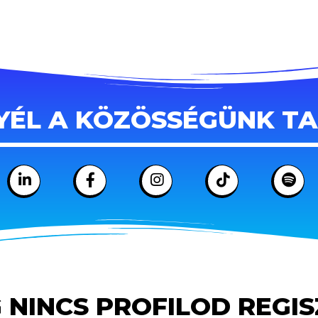
YÉL A KÖZÖSSÉGÜNK T
 NINCS PROFILOD REGI