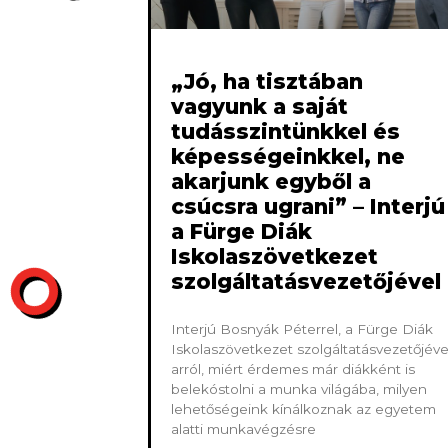
„Jó, ha tisztában
vagyunk a saját
tudásszintünkkel és
képességeinkkel, ne
akarjunk egyből a
csúcsra ugrani” – Interjú
a Fürge Diák
Iskolaszövetkezet
szolgáltatásvezetőjével
Interjú Bosnyák Péterrel, a Fürge Diák
Iskolaszövetkezet szolgáltatásvezetőjéve
arról, miért érdemes már diákként is
belekóstolni a munka világába, milyen
lehetőségeink kínálkoznak az egyetem
alatti munkavégzésre