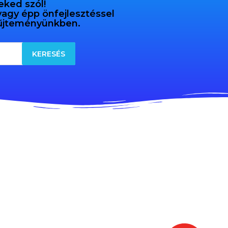
eked szól!
 vagy épp önfejlesztéssel
gyűjteményünkben.