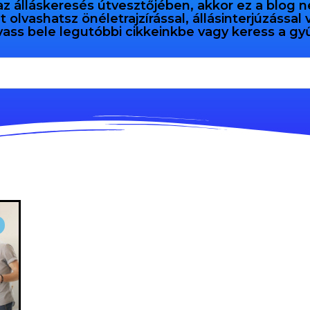
az álláskeresés útvesztőjében, akkor ez a blog n
olvashatsz önéletrajzírással, állásinterjúzással
vass bele legutóbbi cikkeinkbe vagy keress a 