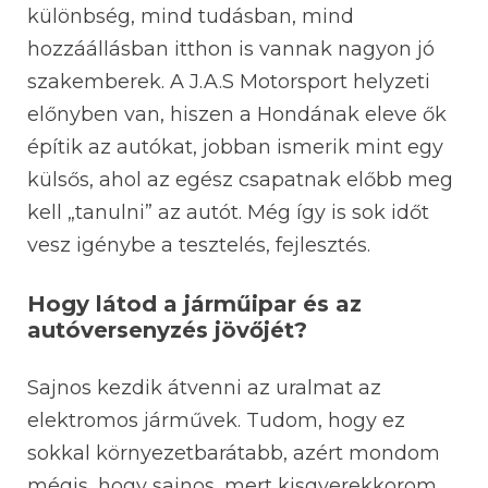
különbség, mind tudásban, mind
hozzáállásban itthon is vannak nagyon jó
szakemberek. A J.A.S Motorsport helyzeti
előnyben van, hiszen a Hondának eleve ők
építik az autókat, jobban ismerik mint egy
külsős, ahol az egész csapatnak előbb meg
kell „tanulni” az autót. Még így is sok időt
vesz igénybe a tesztelés, fejlesztés.
Hogy látod a járműipar és az
autóversenyzés jövőjét?
Sajnos kezdik átvenni az uralmat az
elektromos járművek. Tudom, hogy ez
sokkal környezetbarátabb, azért mondom
mégis, hogy sajnos, mert kisgyerekkorom