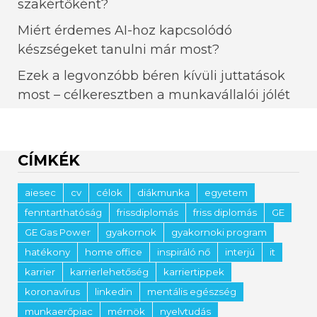
szakértőként?
Miért érdemes AI-hoz kapcsolódó
készségeket tanulni már most?
Ezek a legvonzóbb béren kívüli juttatások
most – célkeresztben a munkavállalói jólét
CÍMKÉK
aiesec
cv
célok
diákmunka
egyetem
fenntarthatóság
frissdiplomás
friss diplomás
GE
GE Gas Power
gyakornok
gyakornoki program
hatékony
home office
inspiráló nő
interjú
it
karrier
karrierlehetőség
karriertippek
koronavírus
linkedin
mentális egészség
munkaerőpiac
mérnök
nyelvtudás