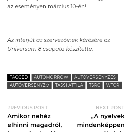
az eseményen március 10-én!
Az interjút az
szervezőinek kérésére az
Universum 8 csapata készítette.
TAGGED
AUTOMORROW
AUTÓVERSENYZÉS
AUTÓVERSENYZŐ
TASSI ATTILA
TSRC
WTCR
PREVIOUS POST
NEXT POST
Amikor nehéz
„A nyelvek
elhinni magadról,
mindenképpen