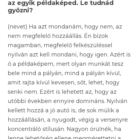
az egyik példaképed. Le tudnád
győzni?
(nevet) Ha azt mondanám, hogy nem, az
nem megfelelő hozzáállás. Én bízok
magamban, megfelelő felkészüléssel
nyilván azt kell mondani, hogy igen. Azért is
ő a példaképem, mert olyan munkát tesz
bele mind a pályán, mind a pályán kívül,
amit rajta kívül kevesen, sőt, lehet, hogy
senki nem. Ezért is lehetett az, hogy az
utóbbi években ennyire domináns. Nyilván
kellett hozzá a jó autó is, de sok múlik a
hozzáállásán, a nyugodt, végig a versenyre
koncentráló stílusán. Nagyon örülnék, ha
lenne lehetőség ellene megmérettetni a