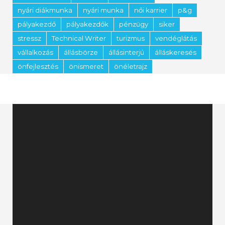
nyári diákmunka
nyári munka
női karrier
p&g
pályakezdő
pályakezdők
pénzügy
siker
stressz
Technical Writer
turizmus
vendéglátás
vállalkozás
állásbörze
állásinterjú
álláskeresés
önfejlesztés
önismeret
önéletrajz
Videólejátszó