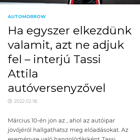
AUTOMORROW
Ha egyszer elkezdünk
valamit, azt ne adjuk
fel – interjú Tassi
Attila
autóversenyzővel
2022.02.18.
Március 10-én jön az
, ahol az autóipar
jövőjéről hallgathatsz meg előadásokat. Az
eseményre való hangolódásként Tassi