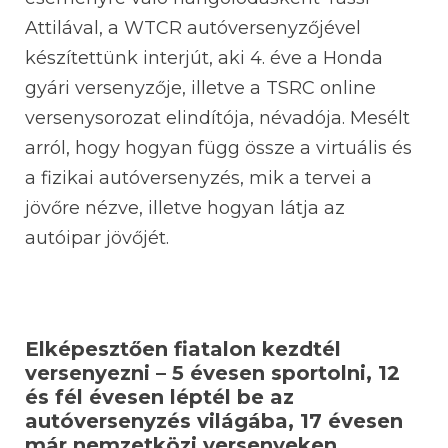
Attilával, a WTCR autóversenyzőjével
készítettünk interjút, aki 4. éve a Honda
gyári versenyzője, illetve a TSRC online
versenysorozat elindítója, névadója. Mesélt
arról, hogy hogyan függ össze a virtuális és
a fizikai autóversenyzés, mik a tervei a
jövőre nézve, illetve hogyan látja az
autóipar jövőjét.
Elképesztően fiatalon kezdtél
versenyezni – 5 évesen sportolni, 12
és fél évesen léptél be az
autóversenyzés világába, 17 évesen
már nemzetközi versenyeken