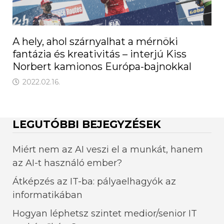
A hely, ahol szárnyalhat a mérnöki
fantázia és kreativitás – interjú Kiss
Norbert kamionos Európa-bajnokkal
2022.02.16.
LEGUTÓBBI BEJEGYZÉSEK
Miért nem az AI veszi el a munkát, hanem
az AI-t használó ember?
Átképzés az IT-ba: pályaelhagyók az
informatikában
Hogyan léphetsz szintet medior/senior IT