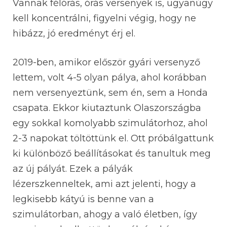
Vannak félórás, órás versenyek is, ugyanúgy
kell koncentrálni, figyelni végig, hogy ne
hibázz, jó eredményt érj el.
2019-ben, amikor először gyári versenyző
lettem, volt 4-5 olyan pálya, ahol korábban
nem versenyeztünk, sem én, sem a Honda
csapata. Ekkor kiutaztunk Olaszországba
egy sokkal komolyabb szimulátorhoz, ahol
2-3 napokat töltöttünk el. Ott próbálgattunk
ki különböző beállításokat és tanultuk meg
az új pályát. Ezek a pályák
lézerszkenneltek, ami azt jelenti, hogy a
legkisebb kátyú is benne van a
szimulátorban, ahogy a való életben, így