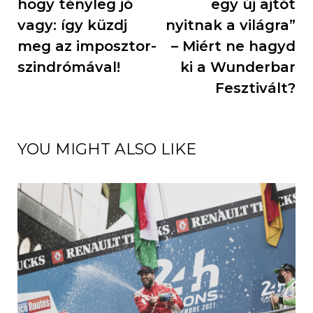
hogy tényleg jó
egy új ajtót
vagy: így küzdj
nyitnak a világra”
meg az imposztor-
– Miért ne hagyd
szindrómával!
ki a Wunderbar
Fesztivált?
YOU MIGHT ALSO LIKE