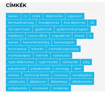
CÍMKÉK
aiesec
cv
célok
diákmunka
egyetem
fenntarthatóság
frissdiplomás
friss diplomás
GE
GE Gas Power
gyakornok
gyakornoki program
hatékony
home office
inspiráló nő
interjú
it
karrier
karrierlehetőség
karriertippek
koronavírus
linkedin
mentális egészség
munkaerőpiac
mérnök
nyelvtudás
nyári diákmunka
nyári munka
női karrier
p&g
pályakezdő
pályakezdők
pénzügy
siker
stressz
Technical Writer
turizmus
vendéglátás
vállalkozás
állásbörze
állásinterjú
álláskeresés
önfejlesztés
önismeret
önéletrajz