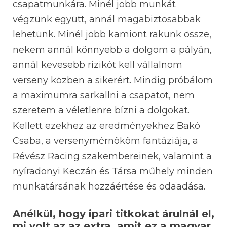
csapatmunkára. Minél jobb munkát
végzünk együtt, annál magabiztosabbak
lehetünk. Minél jobb kamiont rakunk össze,
nekem annál könnyebb a dolgom a pályán,
annál kevesebb rizikót kell vállalnom
verseny közben a sikerért. Mindig próbálom
a maximumra sarkallni a csapatot, nem
szeretem a véletlenre bízni a dolgokat.
Kellett ezekhez az eredményekhez Bakó
Csaba, a versenymérnököm fantáziája, a
Révész Racing szakembereinek, valamint a
nyíradonyi Keczán és Társa műhely minden
munkatársának hozzáértése és odaadása.
Anélkül, hogy ipari titkokat árulnál el,
mi volt az az extra, amit ez a magyar