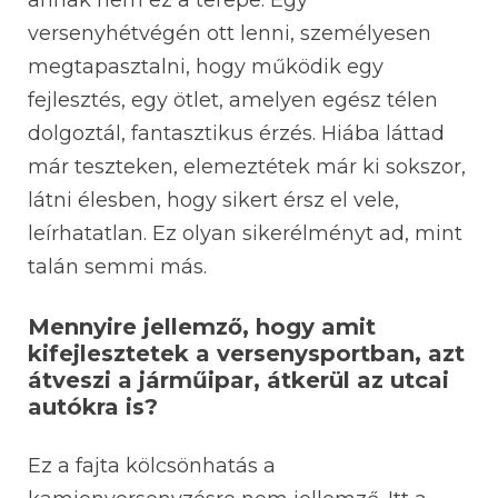
annak nem ez a terepe. Egy
versenyhétvégén ott lenni, személyesen
megtapasztalni, hogy működik egy
fejlesztés, egy ötlet, amelyen egész télen
dolgoztál, fantasztikus érzés. Hiába láttad
már teszteken, elemeztétek már ki sokszor,
látni élesben, hogy sikert érsz el vele,
leírhatatlan. Ez olyan sikerélményt ad, mint
talán semmi más.
Mennyire jellemző, hogy amit
kifejlesztetek a versenysportban, azt
átveszi a járműipar, átkerül az utcai
autókra is?
Ez a fajta kölcsönhatás a