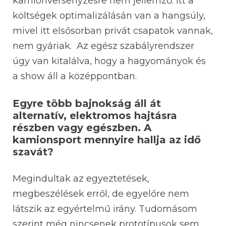
kamionversenyzésre nem jellemző. Itt a
költségek optimalizálásán van a hangsúly,
mivel itt elsősorban privát csapatok vannak,
nem gyáriak. Az egész szabályrendszer
úgy van kitalálva, hogy a hagyományok és
a show áll a középpontban.
Egyre több bajnokság áll át
alternatív, elektromos hajtásra
részben vagy egészben. A
kamionsport mennyire hallja az idő
szavát?
Megindultak az egyeztetések,
megbeszélések erről, de egyelőre nem
látszik az egyértelmű irány. Tudomásom
szerint még nincsenek prototípusok sem