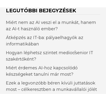
LEGUTÓBBI BEJEGYZÉSEK
Miért nem az AI veszi el a munkát, hanem
az AI-t használó ember?
Átképzés az IT-ba: pályaelhagyók az
informatikában
Hogyan léphetsz szintet medior/senior IT
szakértőként?
Miért érdemes AI-hoz kapcsolódó
készségeket tanulni már most?
Ezek a legvonzóbb béren kívüli juttatások
most – célkeresztben a munkavállalói jólét