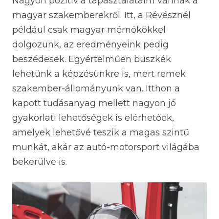
Nagyon pozitív a tapasztalataim vannak a
magyar szakemberekről. Itt, a Révésznél
például csak magyar mérnökökkel
dolgozunk, az eredményeink pedig
beszédesek. Egyértelműen büszkék
lehetünk a képzésünkre is, mert remek
szakember-állományunk van. Itthon a
kapott tudásanyag mellett nagyon jó
gyakorlati lehetőségek is elérhetőek,
amelyek lehetővé teszik a magas szintű
munkát, akár az autó-motorsport világába
bekerülve is.