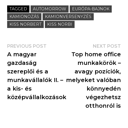
TAGGED
AUTOMORROW
EURÓPA-BAJNOK
KAMIONOZÁS
KAMIONVERSENYZÉS
KISS NORBERT
KISS NORBI
PREVIOUS POST
NEXT POST
A magyar
Top home office
gazdaság
munkakörök –
szereplői és a
avagy pozíciók,
munkavállalók II. –
melyeket valóban
a kis- és
könnyedén
középvállalkozások
végezhetsz
otthonról is