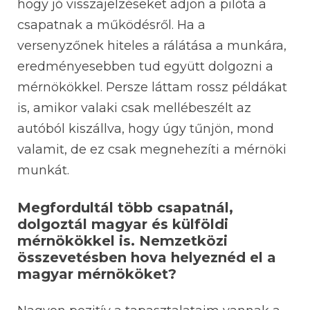
hogy jó visszajelzéseket adjon a pilóta a
csapatnak a működésről. Ha a
versenyzőnek hiteles a rálátása a munkára,
eredményesebben tud együtt dolgozni a
mérnökökkel. Persze láttam rossz példákat
is, amikor valaki csak mellébeszélt az
autóból kiszállva, hogy úgy tűnjön, mond
valamit, de ez csak megnehezíti a mérnöki
munkát.
Megfordultál több csapatnál,
dolgoztál magyar és külföldi
mérnökökkel is. Nemzetközi
összevetésben hova helyeznéd el a
magyar mérnököket?