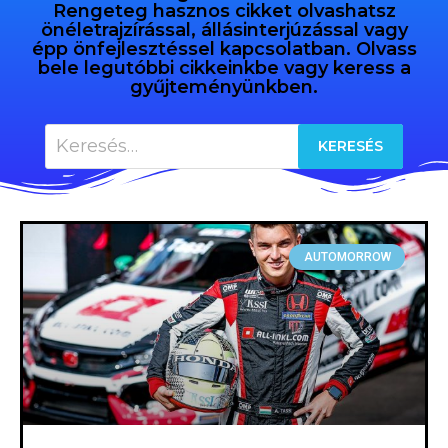
Rengeteg hasznos cikket olvashatsz
önéletrajzírással, állásinterjúzással vagy
épp önfejlesztéssel kapcsolatban. Olvass
bele legutóbbi cikkeinkbe vagy keress a
gyűjteményünkben.
AUTOMORROW