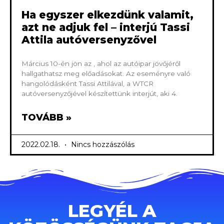
Ha egyszer elkezdünk valamit,
azt ne adjuk fel – interjú Tassi
Attila autóversenyzővel
Március 10-én jön az , ahol az autóipar jövőjéről
hallgathatsz meg előadásokat. Az eseményre való
hangolódásként Tassi Attilával, a WTCR
autóversenyzőjével készítettünk interjút, aki 4.
TOVÁBB »
2022.02.18.
Nincs hozzászólás
LEGYÉL A