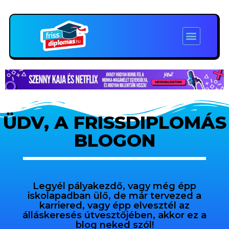
ÜDV, A FRISSDIPLOMÁS
BLOGON
Legyél pályakezdő, vagy még épp
iskolapadban ülő, de már tervezed a
karriered, vagy épp elvesztél az
álláskeresés útvesztőjében, akkor ez a
blog neked szól!