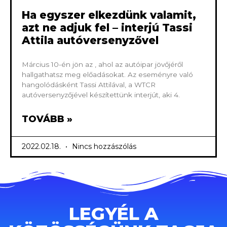
Ha egyszer elkezdünk valamit,
azt ne adjuk fel – interjú Tassi
Attila autóversenyzővel
Március 10-én jön az , ahol az autóipar jövőjéről
hallgathatsz meg előadásokat. Az eseményre való
hangolódásként Tassi Attilával, a WTCR
autóversenyzőjével készítettünk interjút, aki 4.
TOVÁBB »
2022.02.18.
Nincs hozzászólás
LEGYÉL A