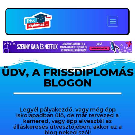
ÜDV, A FRISSDIPLOMÁS
BLOGON
Legyél pályakezdő, vagy még épp
iskolapadban ülő, de már tervezed a
karriered, vagy épp elvesztél az
álláskeresés útvesztőjében, akkor ez a
blog neked szól!