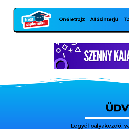
Önéletrajz
Állásinterjú
Ta
ÜDV
Legyél pályakezdő, v