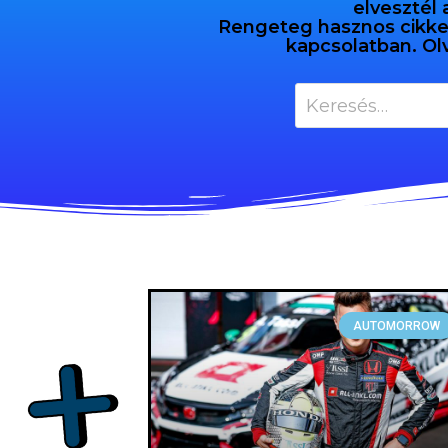
elvesztél 
Rengeteg hasznos cikket 
kapcsolatban. Ol
AUTOMORROW