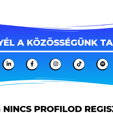
YÉL A KÖZÖSSÉGÜNK T
 NINCS PROFILOD REGI