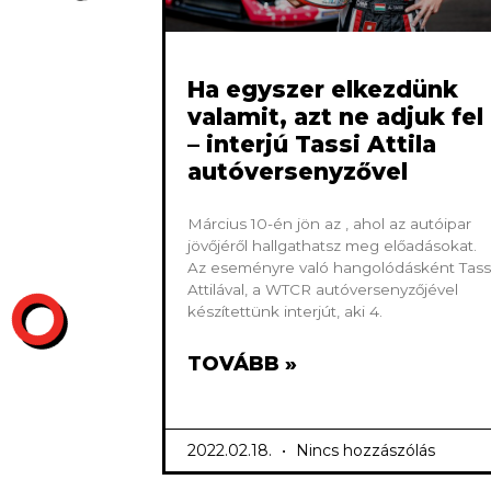
Ha egyszer elkezdünk
valamit, azt ne adjuk fel
– interjú Tassi Attila
autóversenyzővel
Március 10-én jön az , ahol az autóipar
jövőjéről hallgathatsz meg előadásokat.
Az eseményre való hangolódásként Tass
Attilával, a WTCR autóversenyzőjével
készítettünk interjút, aki 4.
TOVÁBB »
2022.02.18.
Nincs hozzászólás