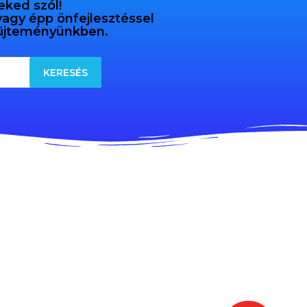
eked szól!
 vagy épp önfejlesztéssel
gyűjteményünkben.