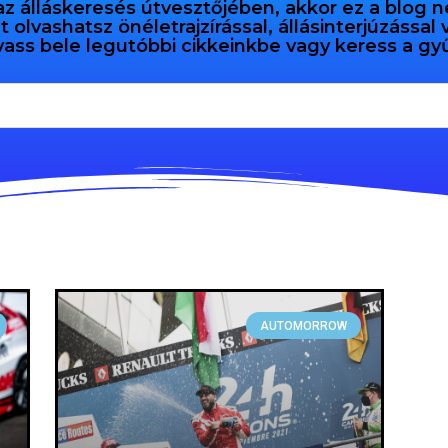
az álláskeresés útvesztőjében, akkor ez a blog n
olvashatsz önéletrajzírással, állásinterjúzással
vass bele legutóbbi cikkeinkbe vagy keress a 
AUTOMORROW