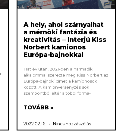
A hely, ahol szárnyalhat
a mérnöki fantázia és
kreativitás – interjú Kiss
Norbert kamionos
Európa-bajnokkal
Hat év után, 2021-ben a harmadik
i
alkalommal szerezte meg Kiss Norbert az
Európa-bajnoki címet a kamionosok
között. A kamionversenyzés sok
szempontból eltér a többi forma-
TOVÁBB »
2022.02.16.
Nincs hozzászólás