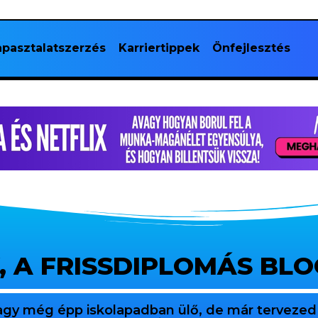
pasztalatszerzés
Karriertippek
Önfejlesztés
, A FRISSDIPLOMÁS BL
agy még épp iskolapadban ülő, de már tervezed 