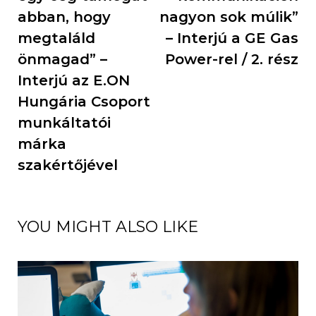
abban, hogy
nagyon sok múlik”
megtaláld
– Interjú a GE Gas
önmagad” –
Power-rel / 2. rész
Interjú az E.ON
Hungária Csoport
munkáltatói
márka
szakértőjével
YOU MIGHT ALSO LIKE