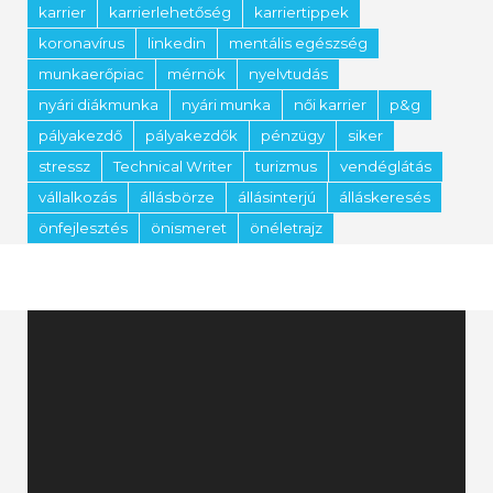
karrier
karrierlehetőség
karriertippek
koronavírus
linkedin
mentális egészség
munkaerőpiac
mérnök
nyelvtudás
nyári diákmunka
nyári munka
női karrier
p&g
pályakezdő
pályakezdők
pénzügy
siker
stressz
Technical Writer
turizmus
vendéglátás
vállalkozás
állásbörze
állásinterjú
álláskeresés
önfejlesztés
önismeret
önéletrajz
Videólejátszó