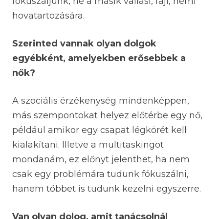
fókuszáljunk, ne a másik vallási, faji, nemi
hovatartozására.
Szerinted vannak olyan dolgok
egyébként, amelyekben erősebbek a
nők?
A szociális érzékenység mindenképpen,
más szempontokat helyez előtérbe egy nő,
például amikor egy csapat légkörét kell
kialakítani. Illetve a multitaskingot
mondanám, ez előnyt jelenthet, ha nem
csak egy problémára tudunk fókuszálni,
hanem többet is tudunk kezelni egyszerre.
Van olyan dolog, amit tanácsolnál