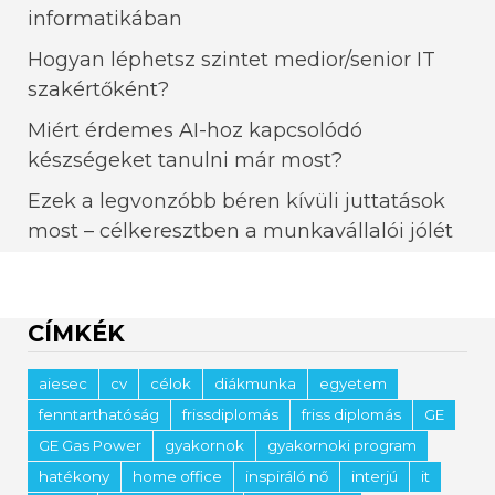
informatikában
Hogyan léphetsz szintet medior/senior IT
szakértőként?
Miért érdemes AI-hoz kapcsolódó
készségeket tanulni már most?
Ezek a legvonzóbb béren kívüli juttatások
most – célkeresztben a munkavállalói jólét
CÍMKÉK
aiesec
cv
célok
diákmunka
egyetem
fenntarthatóság
frissdiplomás
friss diplomás
GE
GE Gas Power
gyakornok
gyakornoki program
hatékony
home office
inspiráló nő
interjú
it