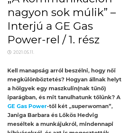
nagyon sok múlik” –
Interjú a GE Gas
Power-rel / 1. rész
2021.05.11.
Kell manapság arról beszélni, hogy női
megkülönböztetés? Hogyan állnak helyt
a hölgyek egy maszkulin(nak tűnő)
iparágban, és mit tanulhatunk tőlünk? A
GE Gas Power
-től két „superwoman”,
Janiga Barbara és Lőkös Hedvig
meséltek a munkájukról, mindennapi