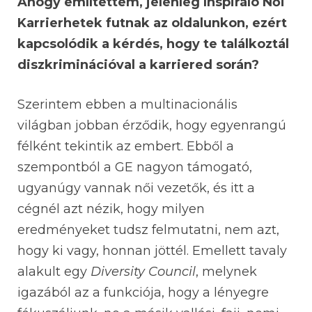
Ahogy említettem, jelenleg Inspiráló Női
Karrierhetek futnak az oldalunkon, ezért
kapcsolódik a kérdés, hogy te találkoztál
diszkriminációval a karriered során?
Szerintem ebben a multinacionális
világban jobban érződik, hogy egyenrangú
félként tekintik az embert. Ebből a
szempontból a GE nagyon támogató,
ugyanúgy vannak női vezetők, és itt a
cégnél azt nézik, hogy milyen
eredményeket tudsz felmutatni, nem azt,
hogy ki vagy, honnan jöttél. Emellett tavaly
alakult egy
Diversity Council
, melynek
igazából az a funkciója, hogy a lényegre