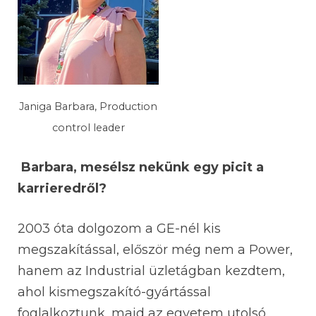
Janiga Barbara, Production
control leader
Barbara, mesélsz nekünk egy picit a
karrieredről?
2003 óta dolgozom a GE-nél kis
megszakítással, először még nem a Power,
hanem az Industrial üzletágban kezdtem,
ahol kismegszakító-gyártással
foglalkoztunk, majd az egyetem utolsó