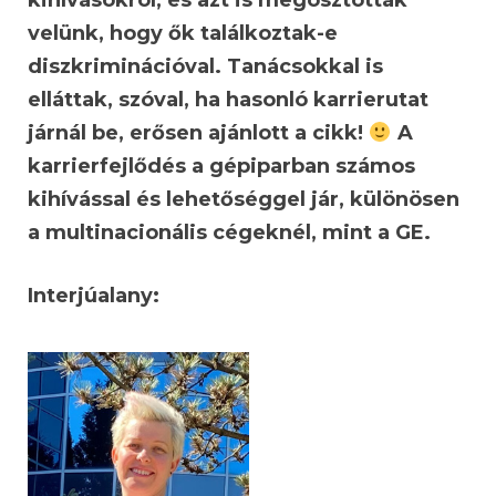
kihívásokról, és azt is megosztották
velünk, hogy ők találkoztak-e
diszkriminációval. Tanácsokkal is
elláttak, szóval, ha hasonló karrierutat
járnál be, erősen ajánlott a cikk!
A
karrierfejlődés a gépiparban számos
kihívással és lehetőséggel jár, különösen
a multinacionális cégeknél, mint a GE.
Interjúalany: