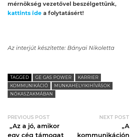
mérnökség vezetővel beszélgettünk,
kattints ide
a folytatásért!
Az interjút készítette: Bányai Nikoletta
TAGGED
GE GAS POWER
KARRIER
KOMMUNIKÁCIÓ
MUNKAHELYIKIHÍVÁSOK
NŐKASZAKMÁBAN
PREVIOUS POST
NEXT POST
„Az a jó, amikor
„A
egy cég támogat
kommunikáción