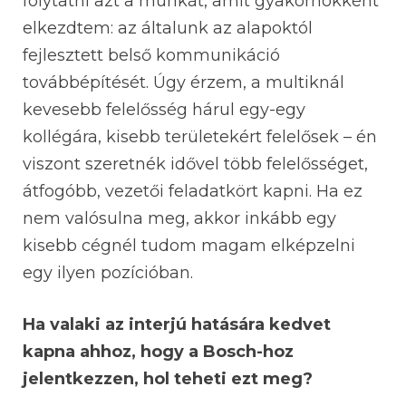
folytatni azt a munkát, amit gyakornokként
elkezdtem: az általunk az alapoktól
fejlesztett belső kommunikáció
továbbépítését. Úgy érzem, a multiknál
kevesebb felelősség hárul egy-egy
kollégára, kisebb területekért felelősek – én
viszont szeretnék idővel több felelősséget,
átfogóbb, vezetői feladatkört kapni. Ha ez
nem valósulna meg, akkor inkább egy
kisebb cégnél tudom magam elképzelni
egy ilyen pozícióban.
Ha valaki az interjú hatására kedvet
kapna ahhoz, hogy a Bosch-hoz
jelentkezzen, hol teheti ezt meg?