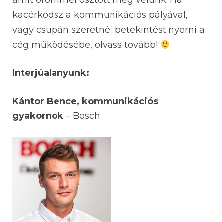
amit örömmel osztott meg velünk. Ha
kacérkodsz a kommunikációs pályával,
vagy csupán szeretnél betekintést nyerni a
cég működésébe, olvass tovább!
Interjúalanyunk:
Kántor Bence, kommunikációs
gyakornok
– Bosch