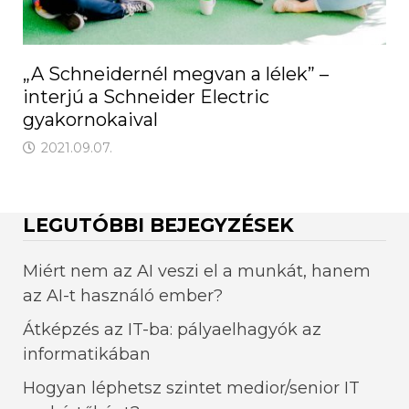
„A Schneidernél megvan a lélek” –
interjú a Schneider Electric
gyakornokaival
2021.09.07.
LEGUTÓBBI BEJEGYZÉSEK
Miért nem az AI veszi el a munkát, hanem
az AI-t használó ember?
Átképzés az IT-ba: pályaelhagyók az
informatikában
Hogyan léphetsz szintet medior/senior IT