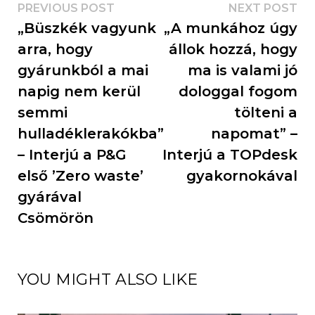
PREVIOUS POST
NEXT POST
„Büszkék vagyunk
„A munkához úgy
arra, hogy
állok hozzá, hogy
gyárunkból a mai
ma is valami jó
napig nem kerül
dologgal fogom
semmi
tölteni a
hulladéklerakókba”
napomat” –
– Interjú a P&G
Interjú a TOPdesk
első ’Zero waste’
gyakornokával
gyárával
Csömörön
YOU MIGHT ALSO LIKE