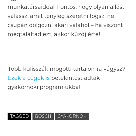
munkatársaiddal. Fontos, hogy olyan állást
válassz, amit tényleg szeretni fogsz, ne
csupán dolgozni akarj valahol – ha viszont
megtaláltad ezt, akkor küzdj érte!
Több kulisszák mögötti tartalomra vágysz?
Ezek a cégek is
betekintést adtak
gyakornoki programjukba!
TAGGED
BOSCH
GYAKORNOK