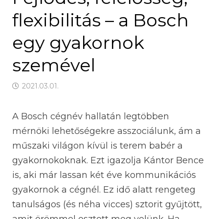
flexibilitás – a Bosch
egy gyakornok
szemével
2021.03.01.
A Bosch cégnév hallatán legtöbben
mérnöki lehetőségekre asszociálunk, ám a
műszaki világon kívül is terem babér a
gyakornokoknak. Ezt igazolja Kántor Bence
is, aki már lassan két éve kommunikációs
gyakornok a cégnél. Ez idő alatt rengeteg
tanulságos (és néha vicces) sztorit gyűjtött,