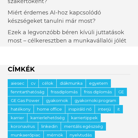
szakértőként?
Miért érdemes AI-hoz kapcsolódó
készségeket tanulni már most?
Ezek a legvonzóbb béren kívüli juttatások
most – célkeresztben a munkavállalói jólét
CÍMKÉK
aiesec
cv
célok
diákmunka
egyetem
fenntarthatóság
frissdiplomás
friss diplomás
GE
GE Gas Power
gyakornok
gyakornoki program
hatékony
home office
inspiráló nő
interjú
it
karrier
karrierlehetőség
karriertippek
koronavírus
linkedin
mentális egészség
munkaerőpiac
mérnök
nyelvtudás