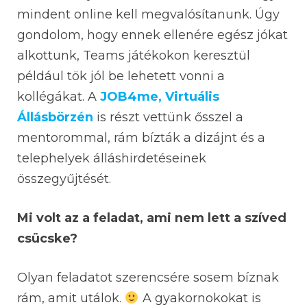
mindent online kell megvalósítanunk. Úgy
gondolom, hogy ennek ellenére egész jókat
alkottunk, Teams játékokon keresztül
például tök jól be lehetett vonni a
kollégákat. A
JOB4me, Virtuális
Állásbörzén
is részt vettünk ősszel a
mentorommal, rám bízták a dizájnt és a
telephelyek álláshirdetéseinek
összegyűjtését.
Mi volt az a feladat, ami nem lett a szíved
csücske?
Olyan feladatot szerencsére sosem bíznak
rám, amit utálok.
A gyakornokokat is