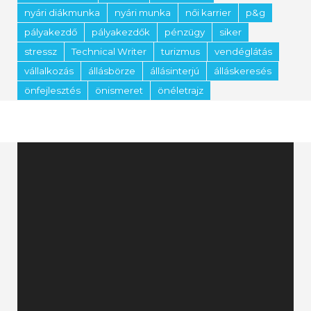
nyári diákmunka
nyári munka
női karrier
p&g
pályakezdő
pályakezdők
pénzügy
siker
stressz
Technical Writer
turizmus
vendéglátás
vállalkozás
állásbörze
állásinterjú
álláskeresés
önfejlesztés
önismeret
önéletrajz
Videólejátszó