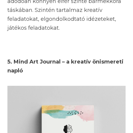
adódóan könnyen elfér szinte bármekkora
táskában. Szintén tartalmaz kreatív
feladatokat, elgondolkodtató idézeteket,
játékos feladatokat.
5.
Mind Art Journal – a kreatív önismereti
napló