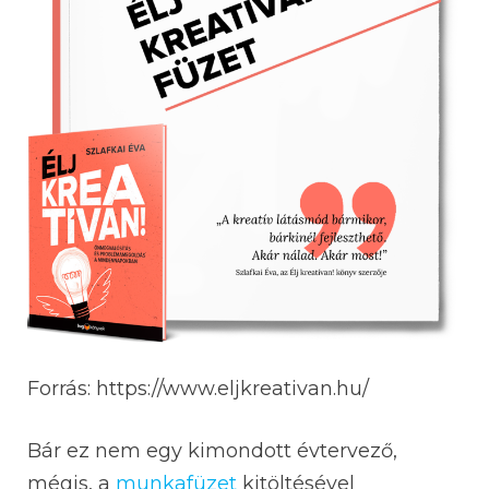
Forrás: https://www.eljkreativan.hu/
Bár ez nem egy kimondott évtervező,
mégis, a
munkafüzet
kitöltésével