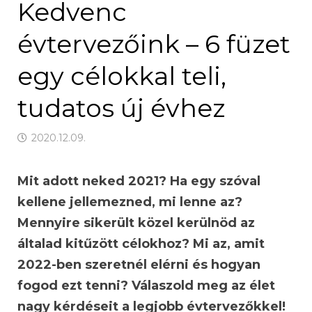
Kedvenc
évtervezőink – 6 füzet
egy célokkal teli,
tudatos új évhez
2020.12.09.
Mit adott neked 2021? Ha egy szóval
kellene jellemezned, mi lenne az?
Mennyire sikerült közel kerülnöd az
általad kitűzött célokhoz? Mi az, amit
2022-ben szeretnél elérni és hogyan
fogod ezt tenni? Válaszold meg az élet
nagy kérdéseit a legjobb évtervezőkkel!