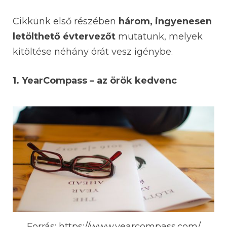
Cikkünk első részében
három, ingyenesen
letölthető évtervezőt
mutatunk, melyek
kitöltése néhány órát vesz igénybe.
1. YearCompass – az örök kedvenc
Forrás: https://www.yearcompass.com/