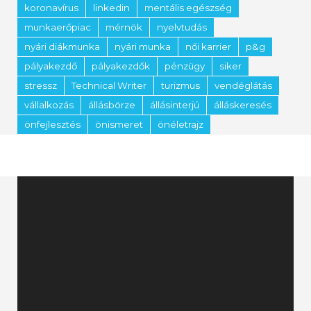
koronavírus
linkedin
mentális egészség
munkaerőpiac
mérnök
nyelvtudás
nyári diákmunka
nyári munka
női karrier
p&g
pályakezdő
pályakezdők
pénzügy
siker
stressz
Technical Writer
turizmus
vendéglátás
vállalkozás
állásbörze
állásinterjú
álláskeresés
önfejlesztés
önismeret
önéletrajz
Videólejátszó