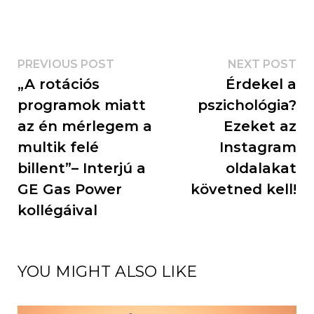
PREVIOUS POST
NEXT POST
„A rotációs
Érdekel a
programok miatt
pszichológia?
az én mérlegem a
Ezeket az
multik felé
Instagram
billent”– Interjú a
oldalakat
GE Gas Power
követned kell!
kollégáival
YOU MIGHT ALSO LIKE