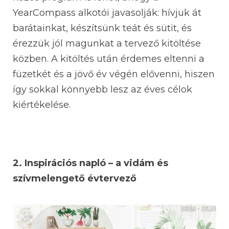
YearCompass alkotói javasolják: hívjuk át
barátainkat, készítsünk teát és sütit, és
érezzük jól magunkat a tervező kitöltése
közben. A kitöltés után érdemes eltenni a
füzetkét és a jövő év végén elővenni, hiszen
így sokkal könnyebb lesz az éves célok
kiértékelése.
2. Inspirációs napló – a vidám és
szívmelengető évtervező