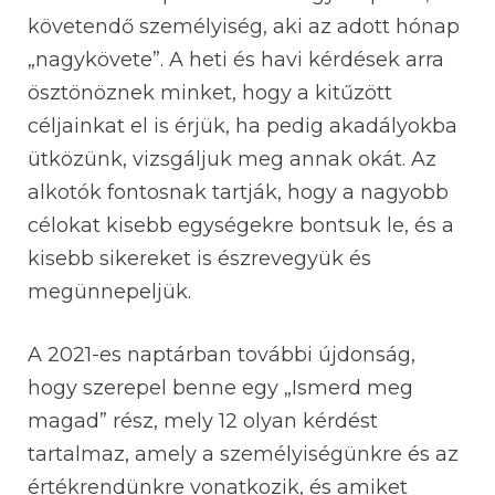
követendő személyiség, aki az adott hónap
„nagykövete”. A heti és havi kérdések arra
ösztönöznek minket, hogy a kitűzött
céljainkat el is érjük, ha pedig akadályokba
ütközünk, vizsgáljuk meg annak okát. Az
alkotók fontosnak tartják, hogy a nagyobb
célokat kisebb egységekre bontsuk le, és a
kisebb sikereket is észrevegyük és
megünnepeljük.
A 2021-es naptárban további újdonság,
hogy szerepel benne egy „Ismerd meg
magad” rész, mely 12 olyan kérdést
tartalmaz, amely a személyiségünkre és az
értékrendünkre vonatkozik, és amiket