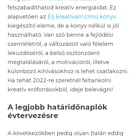
felszabadíthatod kreatív energiáidat. Ez
alapvetően az
Élj kreatívan! című könyv
kiegészítő eleme, de a könyv nélkül is jól
használható. Van szó benne a fejlődési
szemléletről, a változástól való félelem
leküzdéséről, a belső ösztönzőerő
megtalálásáról, a motivációról, illetve
különböző kihívásokhoz is lehet csatlakozni.
Ha tehát 2022-re szeretnél feltankolni
kreatív erőforrásokból, ideje belevágni!
A legjobb határidőnaplók
évtervezésre
A következőkben pedig olyan (talán eddig