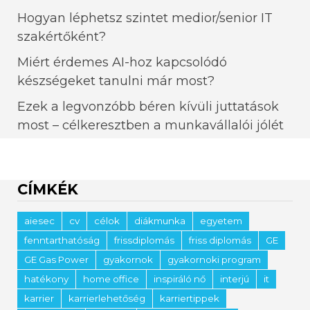
Hogyan léphetsz szintet medior/senior IT
szakértőként?
Miért érdemes AI-hoz kapcsolódó
készségeket tanulni már most?
Ezek a legvonzóbb béren kívüli juttatások
most – célkeresztben a munkavállalói jólét
CÍMKÉK
aiesec
cv
célok
diákmunka
egyetem
fenntarthatóság
frissdiplomás
friss diplomás
GE
GE Gas Power
gyakornok
gyakornoki program
hatékony
home office
inspiráló nő
interjú
it
karrier
karrierlehetőség
karriertippek