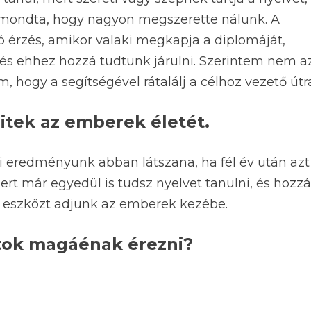
t mondta, hogy nagyon megszerette nálunk. A
jó érzés, amikor valaki megkapja a diplomáját,
, és ehhez hozzá tudtunk járulni. Szerintem nem a
 hogy a segítségével rátalálj a célhoz vezető útra
itek az emberek életét.
mi eredményünk abban látszana, ha fél év után azt
t már egyedül is tudsz nyelvet tanulni, és hozz
gy eszközt adjunk az emberek kezébe.
tok magáénak érezni?