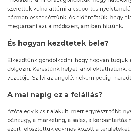
módszert, amiről azt gondoltuk, hogy hatékony
szerettek volna áttérni a csoportos nyelvtanulás
hárman összenéztünk, és eldöntöttük, hogy alap
megtartani azt a módszert, amiben hittünk.
És hogyan kezdtetek bele?
Elkezdtünk gondolkodni, hogy hogyan tudjuk e
dolgozni. Kerestünk helyet, ahol oktathatunk, 
vezetője, Szilvi az angolé, nekem pedig maradt
A mai napig ez a felállás?
Azóta egy kicsit alakult, mert egyrészt több n
pénzügy, a marketing, a sales, a karbantartás m
ezért felosztottuk egymás között a területeket,