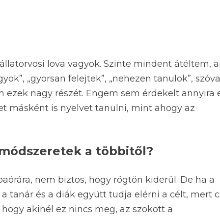
llatorvosi lova vagyok. Szinte mindent átéltem, 
gyok”, „gyorsan felejtek”, „nehezen tanulok”, szóva
m ezek nagy részét. Engem sem érdekelt annyira 
t másként is nyelvet tanulni, mint ahogy az
smódszeretek a többitől?
aórára, nem biztos, hogy rögtön kiderül. De ha a
tanár és a diák együtt tudja elérni a célt, mert c
hogy akinél ez nincs meg, az szokott a