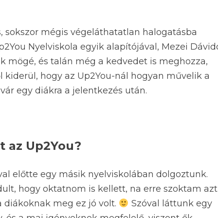
s, sokszor mégis végeláthatatlan halogatásba
Up2You Nyelviskola egyik alapítójával, Mezei Dávid
alak mögé, és talán még a kedvedet is meghozza,
ől kiderül, hogy az Up2You-nál hogyan művelik a
 vár egy diákra a jelentkezés után.
lt az Up2You?
ival előtte egy másik nyelviskolában dolgoztunk.
lt, hogy oktatnom is kellett, na erre szoktam azt
 a diákoknak meg ez jó volt.
Szóval láttunk egy