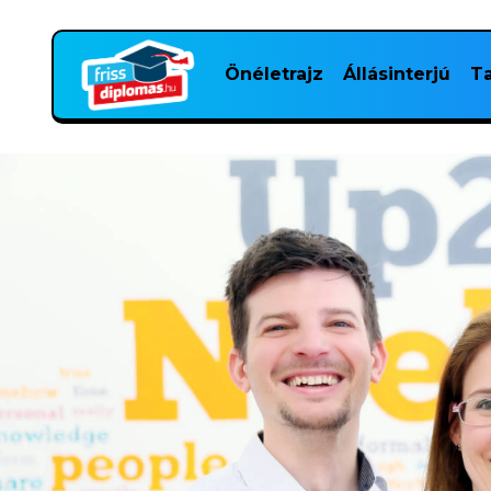
Önéletrajz
Állásinterjú
Ta