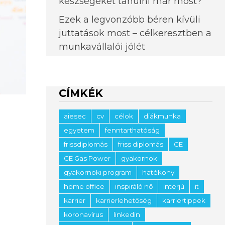
készségeket tanulni már most?
Ezek a legvonzóbb béren kívüli
juttatások most – célkeresztben a
munkavállalói jólét
CÍMKÉK
aiesec
cv
célok
diákmunka
l
egyetem
fenntarthatóság
frissdiplomás
friss diplomás
GE
GE Gas Power
gyakornok
gyakornoki program
hatékony
home office
inspiráló nő
interjú
it
karrier
karrierlehetőség
karriertippek
koronavírus
linkedin