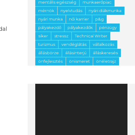
mentális egészség
munkaerőpiac
mérnök
nyelvtudás
nyári diákmunka
nyári munka
női karrier
p&g
pályakezdő
pályakezdők
pénzügy
dal
siker
stressz
Technical Writer
turizmus
vendéglátás
vállalkozás
állásbörze
állásinterjú
álláskeresés
önfejlesztés
önismeret
önéletrajz
Videólejátszó