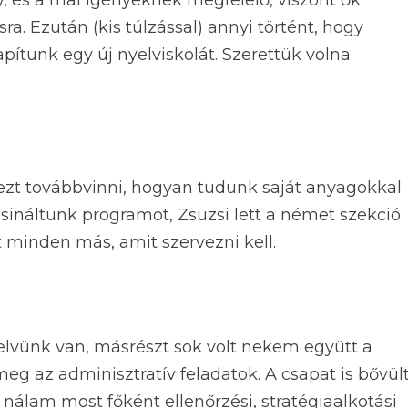
, és a mai igényeknek megfelelő, viszont ők
ra. Ezután (kis túlzással) annyi történt, hogy
ítunk egy új nyelviskolát. Szerettük volna
zt továbbvinni, hogyan tudunk saját anyagokkal
csináltunk programot, Zsuzsi lett a német szekció
 minden más, amit szervezni kell.
yelvünk van, másrészt sok volt nekem együtt a
eg az adminisztratív feladatok. A csapat is bővült
 nálam most főként ellenőrzési, stratégiaalkotási