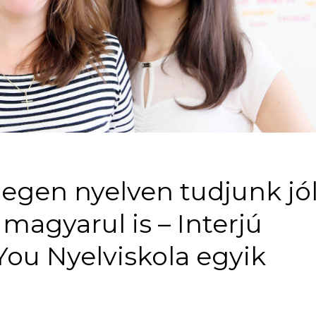
degen nyelven tudjunk jó
agyarul is – Interjú
You Nyelviskola egyik