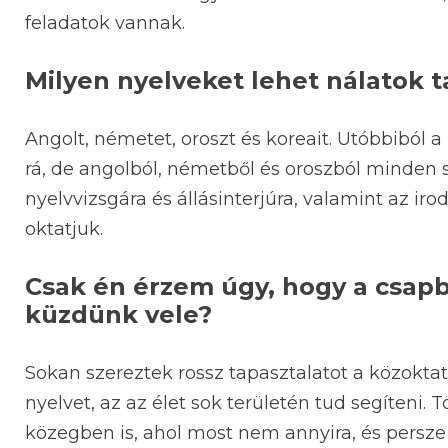
feladatok vannak.
Milyen nyelveket lehet nálatok t
Angolt, németet, oroszt és koreait. Utóbbiból 
rá, de angolból, németből és oroszból minden sz
nyelvvizsgára és állásinterjúra, valamint az i
oktatjuk.
Csak én érzem úgy, hogy a csapbó
küzdünk vele?
Sokan szereztek rossz tapasztalatot a közoktat
nyelvet, az az élet sok területén tud segíteni. 
közegben is, ahol most nem annyira, és persz