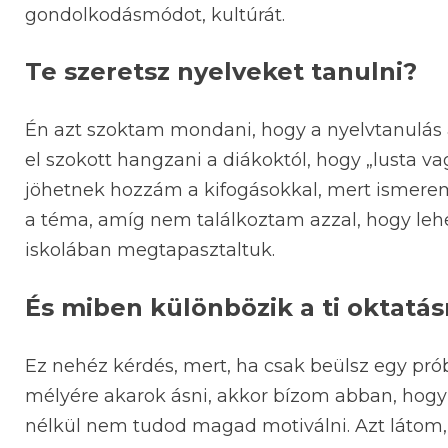
gondolkodásmódot, kultúrát.
Te szeretsz nyelveket tanulni?
Én azt szoktam mondani, hogy a nyelvtanulás á
el szokott hangzani a diákoktól, hogy „lusta va
jöhetnek hozzám a kifogásokkal, mert ismere
a téma, amíg nem találkoztam azzal, hogy lehe
iskolában megtapasztaltuk.
És miben különbözik a ti oktatá
Ez nehéz kérdés, mert, ha csak beülsz egy prób
mélyére akarok ásni, akkor bízom abban, hogy a 
nélkül nem tudod magad motiválni. Azt látom, 