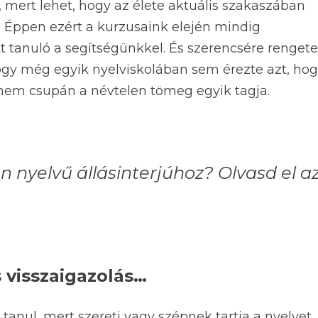
 mert lehet, hogy az élete aktuális szakaszában
ni. Éppen ezért a kurzusaink elején mindig
tt tanuló a segítségünkkel. És szerencsére renget
hogy még egyik nyelviskolában sem érezte azt, ho
s nem csupán a névtelen tömeg egyik tagja.
n nyelvű állásinterjúhoz? Olvasd el a
 visszaigazolás…
nul, mert szereti vagy szépnek tartja a nyelvet,