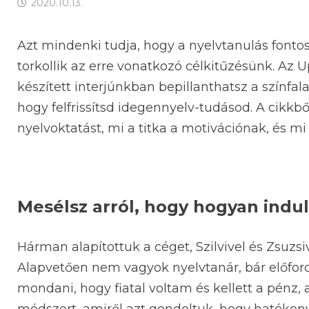
2020.10.13.
Azt mindenki tudja, hogy a nyelvtanulás fonto
torkollik az erre vonatkozó célkitűzésünk. Az 
készített interjúnkban bepillanthatsz a színf
hogy felfrissítsd idegennyelv-tudásod. A cikkb
nyelvoktatást, mi a titka a motivációnak, és mi
Mesélsz arról, hogy hogyan indu
Hárman alapítottuk a céget, Szilvivel és Zsuzs
Alapvetően nem vagyok nyelvtanár, bár előfordu
mondani, hogy fiatal voltam és kellett a pénz,