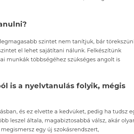
anulni?
a legmagasabb szintet nem tanítjuk, bár törekszün
intet el lehet sajátítani nálunk. Felkészítünk
rodai munkák többségéhez szükséges angolt is
l is a nyelvtanulás folyik, mégis
ásban, és ez elvette a kedvüket, pedig ha tudsz e
Több leszel általa, magabiztosabbá válsz, akár olya
e megismersz egy új szokásrendszert,