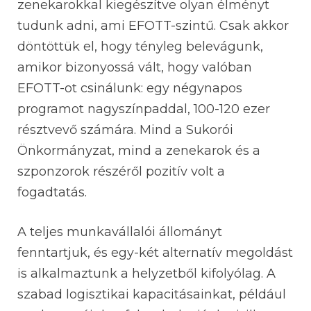
zenekarokkal kiegészítve olyan élményt
tudunk adni, ami EFOTT-szintű. Csak akkor
döntöttük el, hogy tényleg belevágunk,
amikor bizonyossá vált, hogy valóban
EFOTT-ot csinálunk: egy négynapos
programot nagyszínpaddal, 100-120 ezer
résztvevő számára. Mind a Sukorói
Önkormányzat, mind a zenekarok és a
szponzorok részéről pozitív volt a
fogadtatás.
A teljes munkavállalói állományt
fenntartjuk, és egy-két alternatív megoldást
is alkalmaztunk a helyzetből kifolyólag. A
szabad logisztikai kapacitásainkat, például