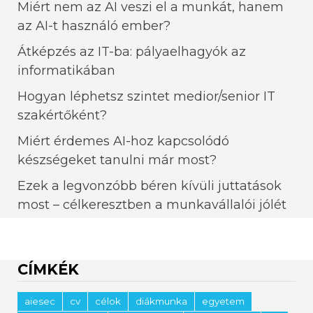
Miért nem az AI veszi el a munkát, hanem
az AI-t használó ember?
Átképzés az IT-ba: pályaelhagyók az
informatikában
Hogyan léphetsz szintet medior/senior IT
szakértőként?
Miért érdemes AI-hoz kapcsolódó
készségeket tanulni már most?
Ezek a legvonzóbb béren kívüli juttatások
most – célkeresztben a munkavállalói jólét
CÍMKÉK
aiesec
cv
célok
diákmunka
egyetem