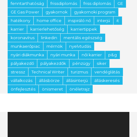
fenntarthatóság
frissdiplomás
friss diplomás
GE
GE Gas Power
gyakornok
gyakornoki program
hatékony
home office
inspiráló nő
interjú
it
karrier
karrierlehetőség
karriertippek
koronavírus
linkedin
mentális egészség
munkaerőpiac
mérnök
nyelvtudás
nyári diákmunka
nyári munka
női karrier
p&g
pályakezdő
pályakezdők
pénzügy
siker
stressz
Technical Writer
turizmus
vendéglátás
vállalkozás
állásbörze
állásinterjú
álláskeresés
önfejlesztés
önismeret
önéletrajz
Videólejátszó