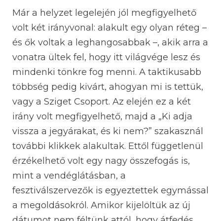
Már a helyzet legelején jól megfigyelhető
volt két irányvonal: alakult egy olyan réteg –
és ők voltak a leghangosabbak –, akik arra a
vonatra ültek fel, hogy itt világvége lesz és
mindenki tönkre fog menni. A taktikusabb
többség pedig kivárt, ahogyan mi is tettük,
vagy a Sziget Csoport. Az elején ez a két
irány volt megfigyelhető, majd a „Ki adja
vissza a jegyárakat, és ki nem?” szakasznál
további klikkek alakultak. Ettől függetlenül
érzékelhető volt egy nagy összefogás is,
mint a vendéglátásban, a
fesztiválszervezők is egyeztettek egymással
a megoldásokról. Amikor kijelöltük az új
dátumot nem féltünk attól, hogy átfedés