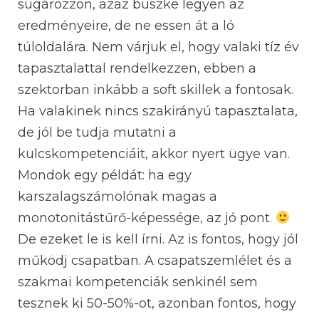
sugározzon, azaz büszke legyen az
eredményeire, de ne essen át a ló
túloldalára. Nem várjuk el, hogy valaki tíz év
tapasztalattal rendelkezzen, ebben a
szektorban inkább a soft skillek a fontosak.
Ha valakinek nincs szakirányú tapasztalata,
de jól be tudja mutatni a
kulcskompetenciáit, akkor nyert ügye van.
Mondok egy példát: ha egy
karszalagszámolónak magas a
monotonitástűrő-képessége, az jó pont.
De ezeket le is kell írni. Az is fontos, hogy jól
működj csapatban. A csapatszemlélet és a
szakmai kompetenciák senkinél sem
tesznek ki 50-50%-ot, azonban fontos, hogy