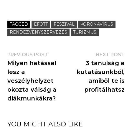
TAGGED
EFOTT
FESZIVÁL
KORONAVÍRUS
RENDEZVÉNYSZERVEZÉS
TURIZMUS
PREVIOUS POST
NEXT POST
Milyen hatással
3 tanulság a
lesz a
kutatásunkból,
veszélyhelyzet
amiből te is
okozta válság a
profitálhatsz
diákmunkákra?
YOU MIGHT ALSO LIKE