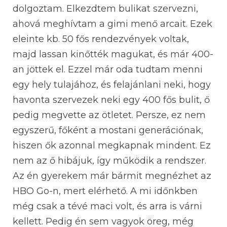
dolgoztam. Elkezdtem bulikat szervezni,
ahová meghívtam a gimi menő arcait. Ezek
eleinte kb. 50 fős rendezvények voltak,
majd lassan kinőtték magukat, és már 400-
an jöttek el. Ezzel már oda tudtam menni
egy hely tulajához, és felajánlani neki, hogy
havonta szervezek neki egy 400 fős bulit, ő
pedig megvette az ötletet. Persze, ez nem
egyszerű, főként a mostani generációnak,
hiszen ők azonnal megkapnak mindent. Ez
nem az ő hibájuk, így működik a rendszer.
Az én gyerekem már bármit megnézhet az
HBO Go-n, mert elérhető. A mi időnkben
még csak a tévé maci volt, és arra is várni
kellett. Pedig én sem vagyok öreg, még