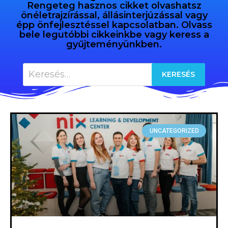
Rengeteg hasznos cikket olvashatsz
önéletrajzírással, állásinterjúzással vagy
épp önfejlesztéssel kapcsolatban. Olvass
bele legutóbbi cikkeinkbe vagy keress a
gyűjteményünkben.
UNCATEGORIZED