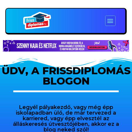
ÜDV, A FRISSDIPLOMÁS
BLOGON
Legyél pályakezdő, vagy még épp
iskolapadban ülő, de már tervezed a
karriered, vagy épp elvesztél az
álláskeresés útvesztőjében, akkor ez a
blog neked szól!