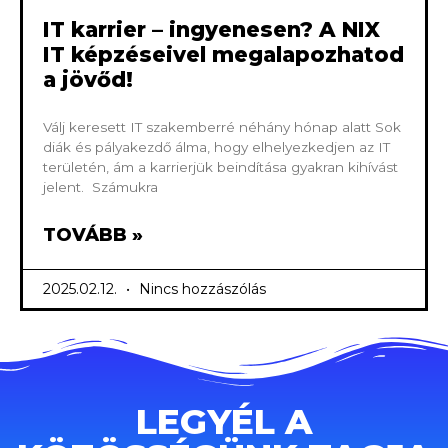
IT karrier – ingyenesen? A NIX
IT képzéseivel megalapozhatod
a jövőd!
Válj keresett IT szakemberré néhány hónap alatt Sok
diák és pályakezdő álma, hogy elhelyezkedjen az IT
területén, ám a karrierjük beindítása gyakran kihívást
jelent. Számukra
TOVÁBB »
2025.02.12.
Nincs hozzászólás
LEGYÉL A