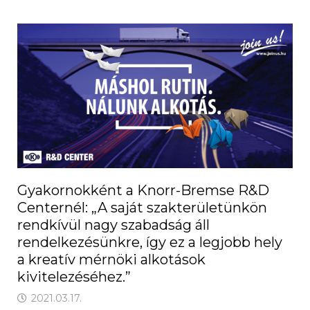
Gyakornokként a Knorr-Bremse R&D
Centernél: „A saját szakterületünkön
rendkívül nagy szabadság áll
rendelkezésünkre, így ez a legjobb hely
a kreatív mérnöki alkotások
kivitelezéséhez.”
2021.03.17.