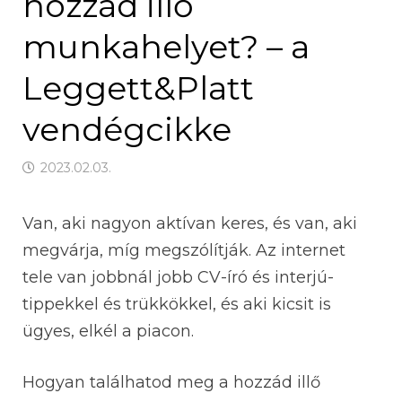
hozzád illő
munkahelyet? – a
Leggett&Platt
vendégcikke
2023.02.03.
Van, aki nagyon aktívan keres, és van, aki
megvárja, míg megszólítják. Az internet
tele van jobbnál jobb CV-író és interjú-
tippekkel és trükkökkel, és aki kicsit is
ügyes, elkél a piacon.
Hogyan találhatod meg a hozzád illő