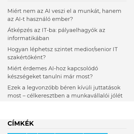
Miért nem az AI veszi el a munkát, hanem
az AI-t használó ember?
Átképzés az IT-ba: pályaelhagyók az
informatikában
Hogyan léphetsz szintet medior/senior IT
szakértőként?
Miért érdemes AI-hoz kapcsolódó
készségeket tanulni már most?
Ezek a legvonzóbb béren kívüli juttatások
most – célkeresztben a munkavállalói jólét
CÍMKÉK