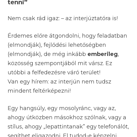
tenni”
Nem csak rád igaz: – az interjúztatóra is!
Érdemes előre átgondolni, hogy feladatban
(elmondják), fejlődési lehetőségben
(elmondják), de még inkább
emberileg
,
közösség szempontjából mit vársz. Ez
utóbbi a felfedezésre váró terület!
Van egy hírem: az interjún nem tudsz
mindent feltérképezni!
Egy hangsúly, egy mosolyránc, vagy az,
ahogy útközben másokhoz szólnak, vagy a
stílus, ahogy „lepattintanak” egy telefonálót,
segíthet eligazodni. El tudod-e képzelni