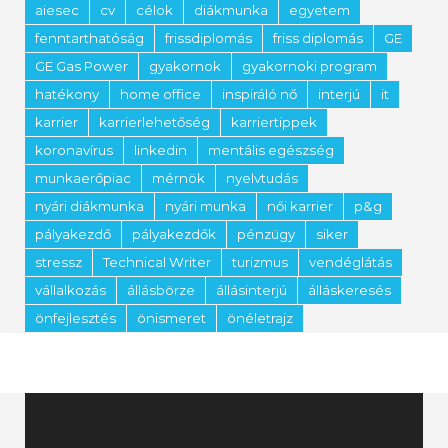
aiesec
cv
célok
diákmunka
egyetem
fenntarthatóság
frissdiplomás
friss diplomás
GE
GE Gas Power
gyakornok
gyakornoki program
hatékony
home office
inspiráló nő
interjú
it
karrier
karrierlehetőség
karriertippek
koronavírus
linkedin
mentális egészség
munkaerőpiac
mérnök
nyelvtudás
nyári diákmunka
nyári munka
női karrier
p&g
pályakezdő
pályakezdők
pénzügy
siker
stressz
Technical Writer
turizmus
vendéglátás
vállalkozás
állásbörze
állásinterjú
álláskeresés
önfejlesztés
önismeret
önéletrajz
Videólejátszó