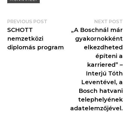
PREVIOUS POST
NEXT POST
SCHOTT
„A Boschnál már
nemzetközi
gyakornokként
diplomás program
elkezdheted
építeni a
karriered” –
Interjú Tóth
Leventével, a
Bosch hatvani
telephelyének
adatelemzőjével.