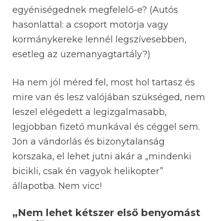
egyéniségednek megfelelő-e? (Autós
hasonlattal: a csoport motorja vagy
kormánykereke lennél legszívesebben,
esetleg az üzemanyagtartály?)
Ha nem jól méred fel, most hol tartasz és
mire van és lesz valójában szükséged, nem
leszel elégedett a legizgalmasabb,
legjobban fizető munkával és céggel sem.
Jön a vándorlás és bizonytalanság
korszaka, el lehet jutni akár a „mindenki
bicikli, csak én vagyok helikopter”
állapotba. Nem vicc!
„Nem lehet kétszer első benyomást