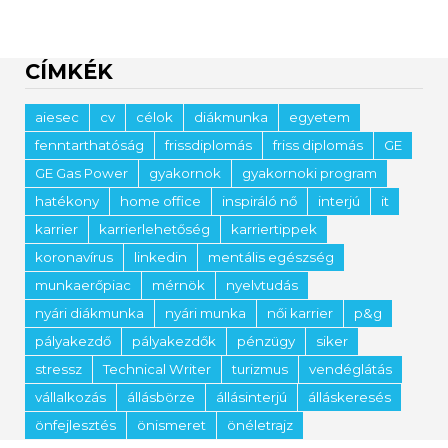
CÍMKÉK
aiesec
cv
célok
diákmunka
egyetem
fenntarthatóság
frissdiplomás
friss diplomás
GE
GE Gas Power
gyakornok
gyakornoki program
hatékony
home office
inspiráló nő
interjú
it
karrier
karrierlehetőség
karriertippek
koronavírus
linkedin
mentális egészség
munkaerőpiac
mérnök
nyelvtudás
nyári diákmunka
nyári munka
női karrier
p&g
pályakezdő
pályakezdők
pénzügy
siker
stressz
Technical Writer
turizmus
vendéglátás
vállalkozás
állásbörze
állásinterjú
álláskeresés
önfejlesztés
önismeret
önéletrajz