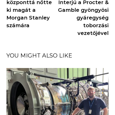
központtá nőtte
Interjú a Procter &
ki magát a
Gamble gyöngyösi
Morgan Stanley
gyáregység
számára
toborzási
vezetőjével
YOU MIGHT ALSO LIKE