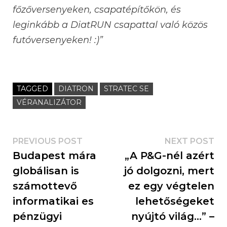
főzőversenyeken, csapatépítőkön, és
leginkább a DiatRUN csapattal való közös
futóversenyeken! :)”
TAGGED
DIATRON
STRATEC SE
VÉRANALIZÁTOR
PREVIOUS POST
NEXT POST
Budapest mára
„A P&G-nél azért
globálisan is
jó dolgozni, mert
számottevő
ez egy végtelen
informatikai es
lehetőségeket
pénzügyi
nyújtó világ…” –