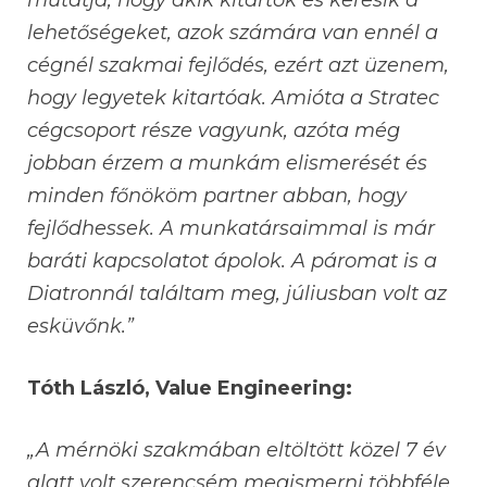
lehetőségeket, azok számára van ennél a
cégnél szakmai fejlődés, ezért azt üzenem,
hogy legyetek kitartóak. Amióta a Stratec
cégcsoport része vagyunk, azóta még
jobban érzem a munkám elismerését és
minden főnököm partner abban, hogy
fejlődhessek. A munkatársaimmal is már
baráti kapcsolatot ápolok. A páromat is a
Diatronnál találtam meg, júliusban volt az
esküvőnk.”
Tóth László, Value Engineering:
„A mérnöki szakmában eltöltött közel 7 év
alatt volt szerencsém megismerni többféle