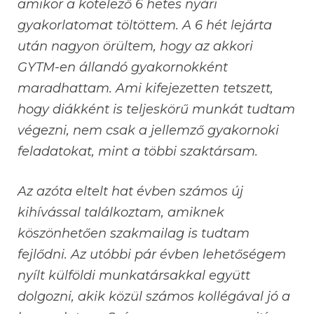
amikor a kötelező 6 hetes nyári
gyakorlatomat töltöttem. A 6 hét lejárta
után nagyon örültem, hogy az akkori
GYTM-en állandó gyakornokként
maradhattam. Ami kifejezetten tetszett,
hogy diákként is teljeskörű munkát tudtam
végezni, nem csak a jellemző gyakornoki
feladatokat, mint a többi szaktársam.
Az azóta eltelt hat évben számos új
kihívással találkoztam, amiknek
köszönhetően szakmailag is tudtam
fejlődni. Az utóbbi pár évben lehetőségem
nyílt külföldi munkatársakkal együtt
dolgozni, akik közül számos kollégával jó a