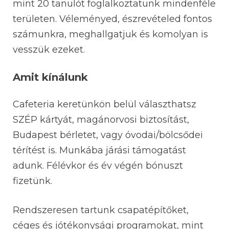
mint 20 tanulót foglalkoztatunk mindenféle
területen. Véleményed, észrevételed fontos
számunkra, meghallgatjuk és komolyan is
vesszük ezeket.
Amit kínálunk
Cafeteria keretünkön belül választhatsz
SZÉP kártyát, magánorvosi biztosítást,
Budapest bérletet, vagy óvodai/bölcsődei
térítést is. Munkába járási támogatást
adunk. Félévkor és év végén bónuszt
fizetünk.
Rendszeresen tartunk csapatépítőket,
céges és jótékonysági programokat, mint