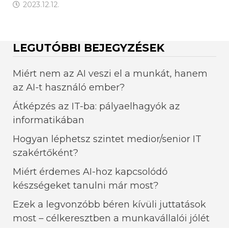
2023.12.12.
LEGUTÓBBI BEJEGYZÉSEK
Miért nem az AI veszi el a munkát, hanem
az AI-t használó ember?
Átképzés az IT-ba: pályaelhagyók az
informatikában
Hogyan léphetsz szintet medior/senior IT
szakértőként?
Miért érdemes AI-hoz kapcsolódó
készségeket tanulni már most?
Ezek a legvonzóbb béren kívüli juttatások
most – célkeresztben a munkavállalói jólét