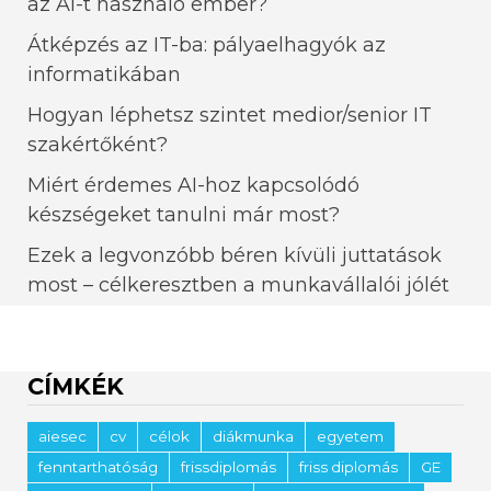
az AI-t használó ember?
Átképzés az IT-ba: pályaelhagyók az
informatikában
Hogyan léphetsz szintet medior/senior IT
szakértőként?
Miért érdemes AI-hoz kapcsolódó
készségeket tanulni már most?
Ezek a legvonzóbb béren kívüli juttatások
most – célkeresztben a munkavállalói jólét
CÍMKÉK
aiesec
cv
célok
diákmunka
egyetem
fenntarthatóság
frissdiplomás
friss diplomás
GE