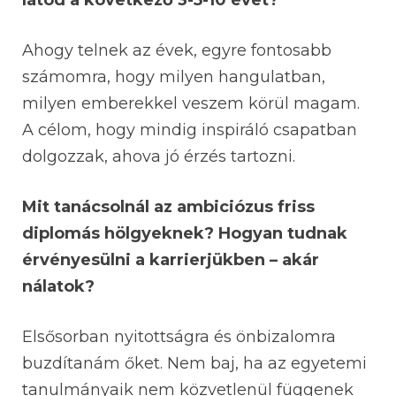
látod a következő 3-5-10 évet?
Ahogy telnek az évek, egyre fontosabb
számomra, hogy milyen hangulatban,
milyen emberekkel veszem körül magam.
A célom, hogy mindig inspiráló csapatban
dolgozzak, ahova jó érzés tartozni.
Mit tanácsolnál az ambiciózus friss
diplomás hölgyeknek? Hogyan tudnak
érvényesülni a karrierjükben – akár
nálatok?
Elsősorban nyitottságra és önbizalomra
buzdítanám őket. Nem baj, ha az egyetemi
tanulmányaik nem közvetlenül függenek