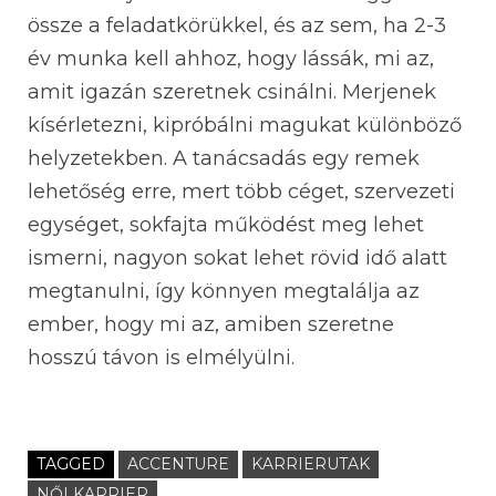
össze a feladatkörükkel, és az sem, ha 2-3
év munka kell ahhoz, hogy lássák, mi az,
amit igazán szeretnek csinálni. Merjenek
kísérletezni, kipróbálni magukat különböző
helyzetekben. A tanácsadás egy remek
lehetőség erre, mert több céget, szervezeti
egységet, sokfajta működést meg lehet
ismerni, nagyon sokat lehet rövid idő alatt
megtanulni, így könnyen megtalálja az
ember, hogy mi az, amiben szeretne
hosszú távon is elmélyülni.
TAGGED
ACCENTURE
KARRIERUTAK
NŐI KARRIER