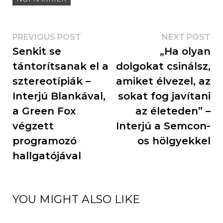
PREVIOUS POST
NEXT POST
Senkit se
„Ha olyan
tántorítsanak el a
dolgokat csinálsz,
sztereotípiák –
amiket élvezel, az
Interjú Blankával,
sokat fog javítani
a Green Fox
az életeden” –
végzett
Interjú a Semcon-
programozó
os hölgyekkel
hallgatójával
YOU MIGHT ALSO LIKE