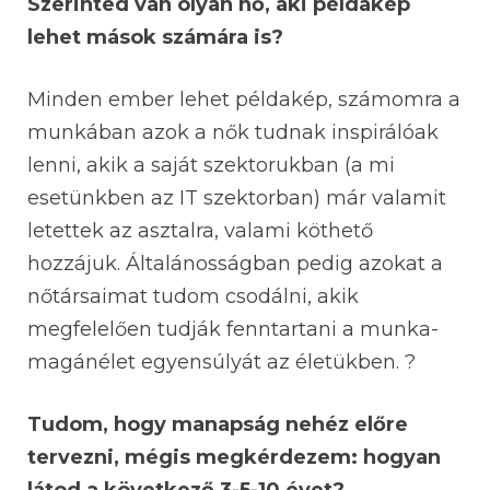
Szerinted van olyan nő, aki példakép
lehet mások számára is?
Minden ember lehet példakép, számomra a
munkában azok a nők tudnak inspirálóak
lenni, akik a saját szektorukban (a mi
esetünkben az IT szektorban) már valamit
letettek az asztalra, valami köthető
hozzájuk. Általánosságban pedig azokat a
nőtársaimat tudom csodálni, akik
megfelelően tudják fenntartani a munka-
magánélet egyensúlyát az életükben. ?
Tudom, hogy manapság nehéz előre
tervezni, mégis megkérdezem: hogyan