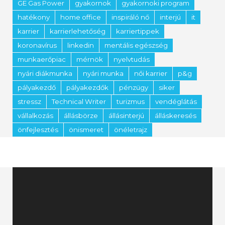
GE Gas Power
gyakornok
gyakornoki program
hatékony
home office
inspiráló nő
interjú
it
karrier
karrierlehetőség
karriertippek
koronavírus
linkedin
mentális egészség
munkaerőpiac
mérnök
nyelvtudás
nyári diákmunka
nyári munka
női karrier
p&g
pályakezdő
pályakezdők
pénzügy
siker
stressz
Technical Writer
turizmus
vendéglátás
vállalkozás
állásbörze
állásinterjú
álláskeresés
önfejlesztés
önismeret
önéletrajz
Videólejátszó